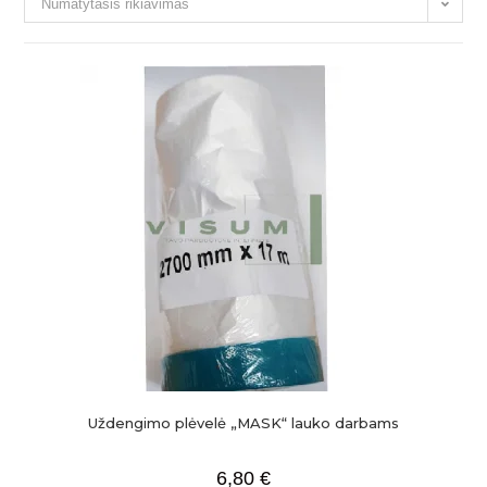
Numatytasis rikiavimas
Uždengimo plėvelė „MASK“ lauko darbams
6,80
€