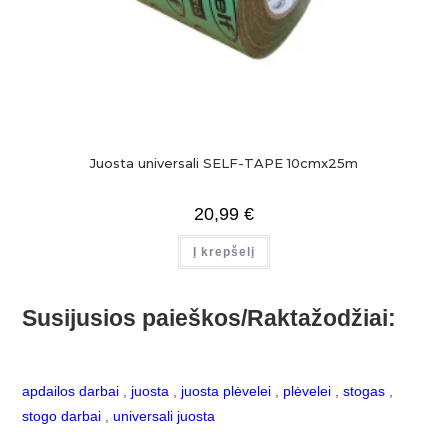
Juosta universali SELF-TAPE 10cmx25m
20,99
€
Į krepšelį
Susijusios paieškos/Raktažodžiai:
apdailos darbai
,
juosta
,
juosta plėvelei
,
plėvelei
,
stogas
,
stogo darbai
,
universali juosta