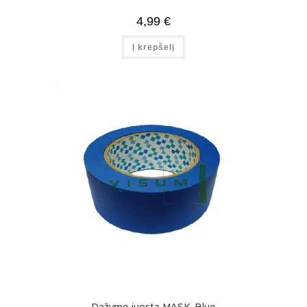
4,99
€
Į krepšelį
Dažymo juosta MASK-Blue