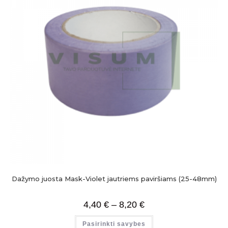
Dažymo juosta Mask-Violet jautriems paviršiams (25-48mm)
4,40
€
–
8,20
€
Pasirinkti savybes