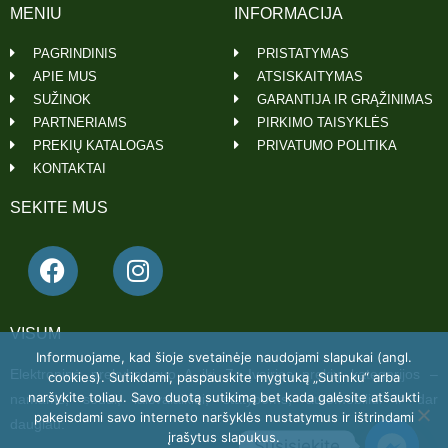
MENIU
INFORMACIJA
PAGRINDINIS
PRISTATYMAS
APIE MUS
ATSISKAITYMAS
SUŽINOK
GARANTIJA IR GRĄŽINIMAS
PARTNERIAMS
PIRKIMO TAISYKLĖS
PREKIŲ KATALOGAS
PRIVATUMO POLITIKA
KONTAKTAI
SEKITE MUS
VISUM
Informuojame, kad šioje svetainėje naudojami slapukai (angl.
Elektroninė prekyba nuo A iki Z. Įvairios prekių kategorijos –
cookies). Sutikdami, paspauskite mygtuką „Sutinku“ arba
naršykite toliau. Savo duotą sutikimą bet kada galėsite atšaukti
namams, sodui, laisvalaikiui, statyboms, automobiliui ir dar
pakeisdami savo interneto naršyklės nustatymus ir ištrindami
daugiau.
įrašytus slapukus.
Susisiekite