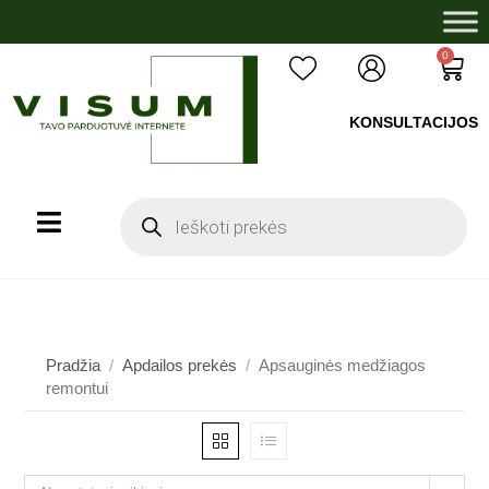
0
KONSULTACIJOS
+37060503008
Pradžia
/
Apdailos prekės
/
Apsauginės medžiagos
remontui