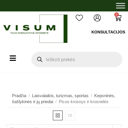
0
KONSULTACIJOS
+37060503008
Pradžia
/
Laisvalaikis, turizmas, sportas
/
Kepsninės,
šašlykinės ir jų priedai
/
Picos krosnys ir krosnelės