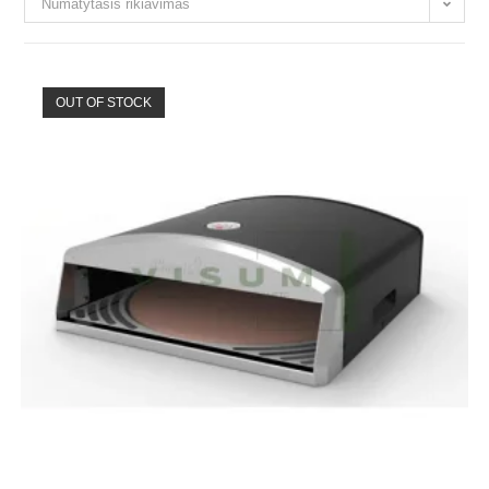
Numatytasis rikiavimas
OUT OF STOCK