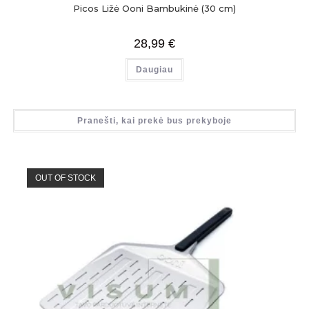
Picos Ližė Ooni Bambukinė (30 cm)
28,99
€
Daugiau
Pranešti, kai prekė bus prekyboje
OUT OF STOCK