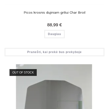
Picos krosnis dujiniam griliui Char Broil
88,99
€
Daugiau
Pranešti, kai prekė bus prekyboje
OUT OF STOCK