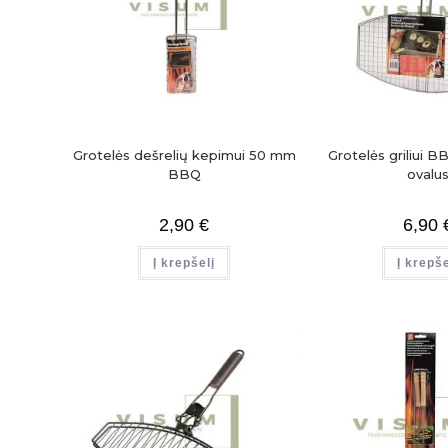
Grotelės dešrelių kepimui 50 mm
Grotelės griliui 
BBQ
ovalu
2,90
€
6,90
Į krepšelį
Į krepše