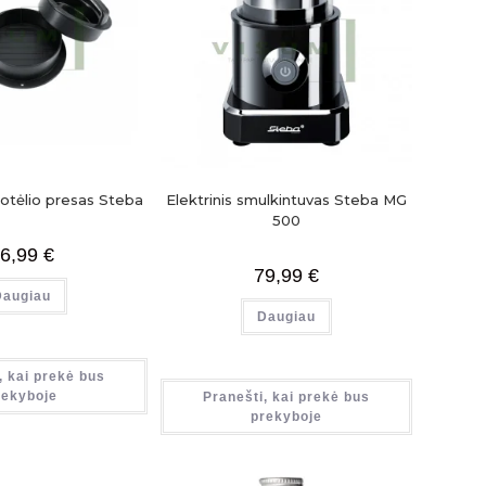
otėlio presas Steba
Elektrinis smulkintuvas Steba MG
500
6,99
€
79,99
€
Daugiau
Daugiau
, kai prekė bus
rekyboje
Pranešti, kai prekė bus
prekyboje