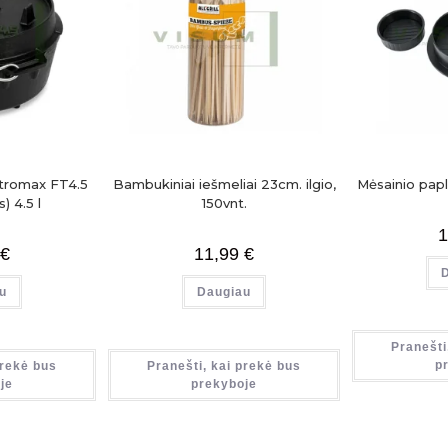
tromax FT4.5
Bambukiniai iešmeliai 23cm. ilgio,
Mėsainio papl
) 4.5 l
150vnt.
1
€
11,99
€
u
Daugiau
Pranešti
p
prekė bus
Pranešti, kai prekė bus
je
prekyboje