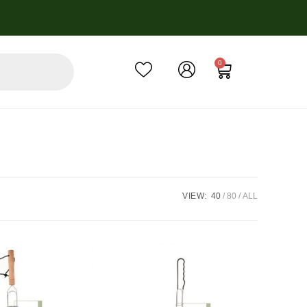
0
VIEW:
40
80
ALL