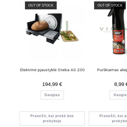
OUT OF STOCK
OUT OF STOCK
Elektrinė pjaustyklė Steba AS 200
Purškiamas ali
194,99
€
8,99
Daugiau
Daugia
Pranešti, kai prekė bus
Pranešti, kai 
prekyboje
prekybo