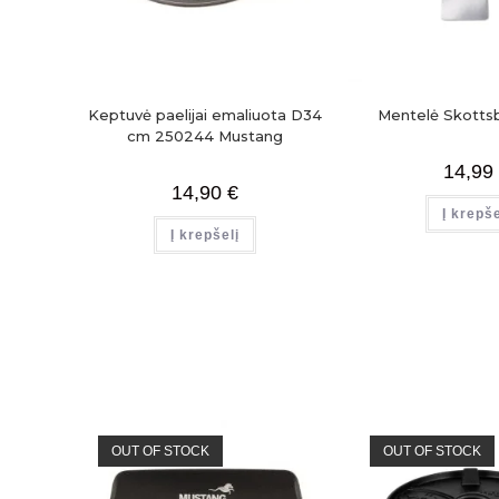
Keptuvė paelijai emaliuota D34
Mentelė Skotts
cm 250244 Mustang
14,99
14,90
€
Į krepše
Į krepšelį
OUT OF STOCK
OUT OF STOCK