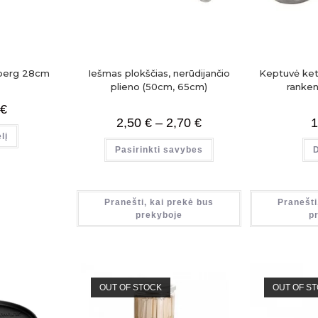
berg 28cm
Iešmas plokščias, nerūdijančio
Keptuvė ke
plieno (50cm, 65cm)
ranke
€
2,50
€
–
2,70
€
1
lį
Pasirinkti savybes
Pranešti, kai prekė bus
Pranešti
prekyboje
p
OUT OF STOCK
OUT OF S