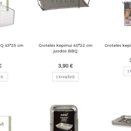
BBQ 45*25 cm
Grotelės kepimui 40*22 cm
Grotelės ke
s
juodos BBQ
€
3,90
€
Į
lį
Į krepšelį