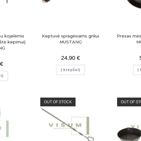
u kojelėmis
Keptuvė spragėsiams griliui
Presas mės
štė kepimui)
MUSTANG
M
NG
24,90
€
€
Į krepšelį
Į
lį
OUT OF STOCK
OUT OF S