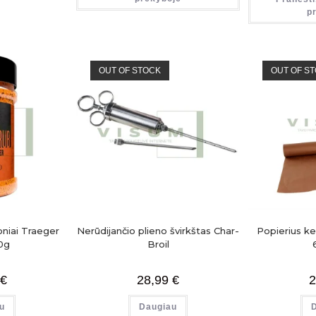
p
OUT OF STOCK
OUT OF S
oniai Traeger
Nerūdijančio plieno švirkštas Char-
Popierius ke
0g
Broil
€
28,99
€
2
u
Daugiau