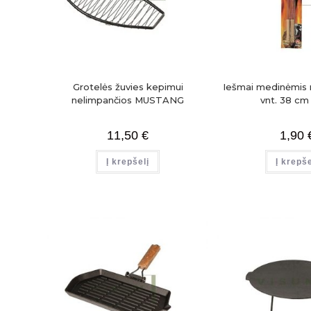
Grotelės žuvies kepimui
Iešmai medinėmis 
nelimpančios MUSTANG
vnt. 38 c
11,50
€
1,90
Į krepšelį
Į krepše