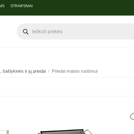
MS
STRAIPSNIAI
 šašlykinės ir jų priedai
/
Priedai maisto ruošimui