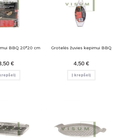
pimui BBQ 20*20 cm
Grotelės žuvies kepimui BBQ
3,50
€
4,50
€
 krepšelį
Į krepšelį