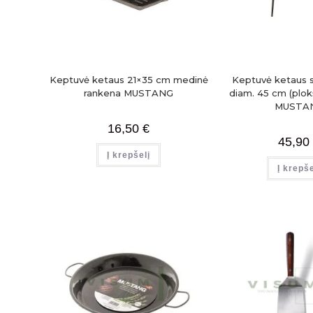
Keptuvė ketaus 21×35 cm medinė
Keptuvė ketaus s
rankena MUSTANG
diam. 45 cm (plok
MUSTA
16,50
€
45,90
Į krepšelį
Į krepše