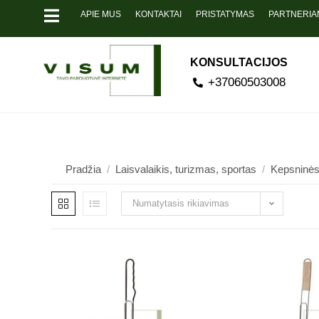
APIE MUS
KONTAKTAI
PRISTATYMAS
PARTNERIA
KONSULTACIJOS
+37060503008
Pradžia
/
Laisvalaikis, turizmas, sportas
/
Kepsninės,
Numatytasis rikiavimas