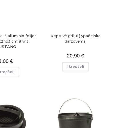
iš aliuminio folijos
Keptuvė griliui ( ypač tinka
5x24x3 cm 8 vnt
daržovėms)
USTANG
20,90
€
3,00
€
Į krepšelį
 krepšelį