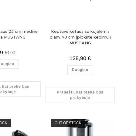
taus 23 cm medinė
Keptuvė ketaus su kojelėmis
na MUSTANG
diam. 70 cm (plokštė kepimui)
MUSTANG
9,90
€
128,90
€
Daugiau
Daugiau
, kai prekė bus
rekyboje
Pranešti, kai prekė bus
prekyboje
TOCK
OUT OF STOCK