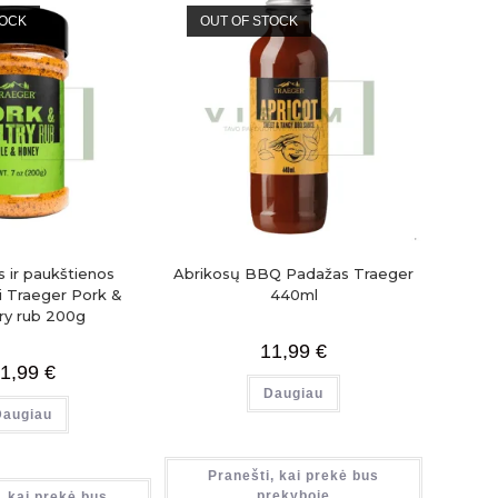
TOCK
OUT OF STOCK
s ir paukštienos
Abrikosų BBQ Padažas Traeger
i Traeger Pork &
440ml
ry rub 200g
11,99
€
1,99
€
Daugiau
Daugiau
Pranešti, kai prekė bus
prekyboje
, kai prekė bus