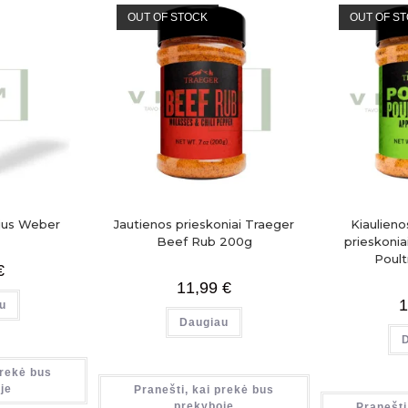
OUT OF STOCK
OUT OF S
ejus Weber
Jautienos prieskoniai Traeger
Kiaulieno
Beef Rub 200g
prieskonia
Poult
€
11,99
€
1
u
Daugiau
prekė bus
je
Pranešti, kai prekė bus
prekyboje
Pranešti