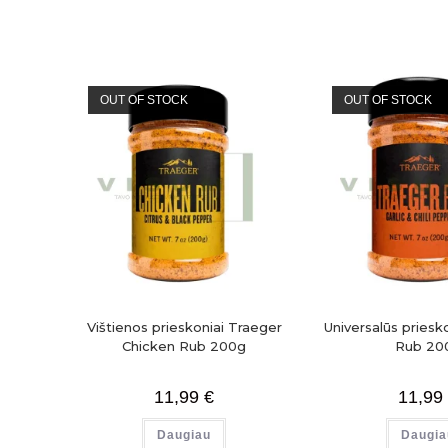
OUT OF STOCK
OUT OF STOCK
Vištienos prieskoniai Traeger
Universalūs priesk
Chicken Rub 200g
Rub 20
11,99
€
11,99
Daugiau
Daugia