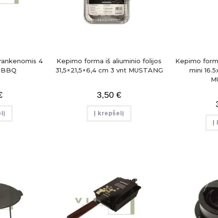
rankenomis 4
Kepimo forma iš aliuminio folijos
Kepimo forma 
m BBQ
31,5×21,5×6,4 cm 3 vnt MUSTANG
mini 16.
M
€
3,50
€
lį
Į krepšelį
Į