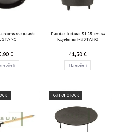
ainiams suspausti
Puodas ketaus 3 l 25 cm su
USTANG
kojelėmis MUSTANG
5,90
€
41,50
€
 krepšelį
Į krepšelį
TOCK
OUT OF STOCK