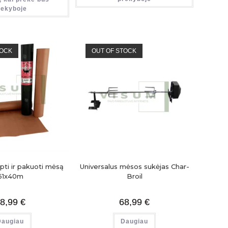
rekyboje
TOCK
OUT OF STOCK
pti ir pakuoti mėsą
Universalus mėsos sukėjas Char-
61x40m
Broil
8,99
€
68,99
€
Daugiau
Daugiau