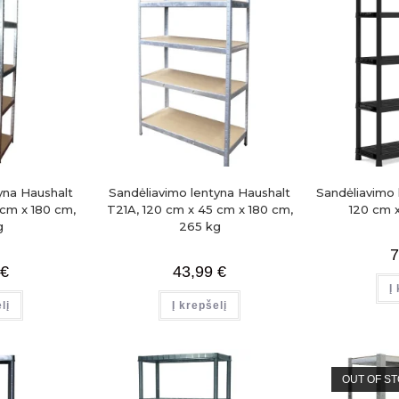
yna Haushalt
Sandėliavimo lentyna Haushalt
Sandėliavimo 
cm x 180 cm,
T21A, 120 cm x 45 cm x 180 cm,
120 cm x
g
265 kg
7
€
43,99
€
Į
lį
Į krepšelį
OUT OF S