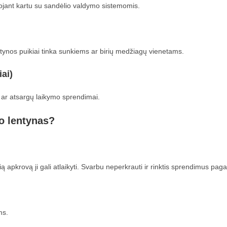
udojant kartu su sandėlio valdymo sistemomis.
tynos puikiai tinka sunkiems ar birių medžiagų vienetams.
ai)
 ar atsargų laikymo sprendimai.
o lentynas?
 apkrovą ji gali atlaikyti. Svarbu neperkrauti ir rinktis sprendimus pagal
ms.