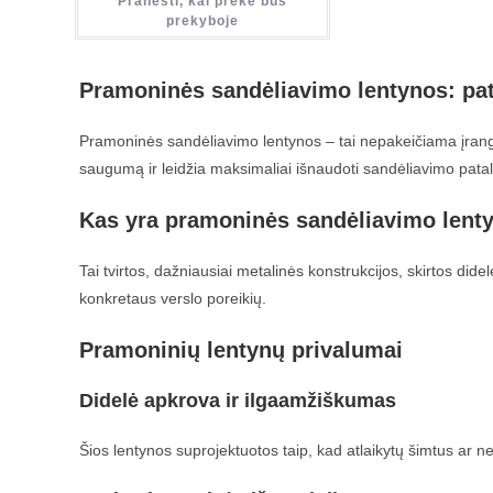
Pranešti, kai prekė bus
prekyboje
Pramoninės sandėliavimo lentynos: pa
Pramoninės sandėliavimo lentynos – tai nepakeičiama įranga
saugumą ir leidžia maksimaliai išnaudoti sandėliavimo pata
Kas yra pramoninės sandėliavimo lent
Tai tvirtos, dažniausiai metalinės konstrukcijos, skirtos dide
konkretaus verslo poreikių.
Pramoninių lentynų privalumai
Didelė apkrova ir ilgaamžiškumas
Šios lentynos suprojektuotos taip, kad atlaikytų šimtus ar