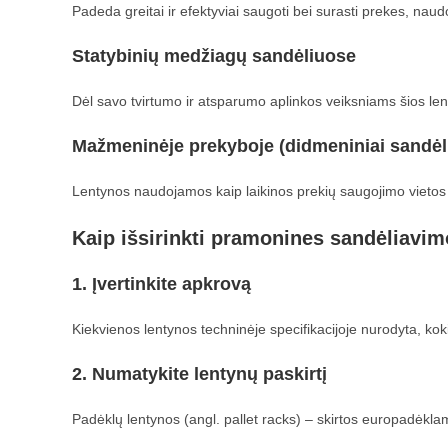
Padeda greitai ir efektyviai saugoti bei surasti prekes, na
Statybinių medžiagų sandėliuose
Dėl savo tvirtumo ir atsparumo aplinkos veiksniams šios len
Mažmeninėje prekyboje (didmeniniai sandėli
Lentynos naudojamos kaip laikinos prekių saugojimo vietos
Kaip išsirinkti pramonines sandėliavim
1. Įvertinkite apkrovą
Kiekvienos lentynos techninėje specifikacijoje nurodyta, kokią
2. Numatykite lentynų paskirtį
Padėklų lentynos (angl. pallet racks) – skirtos europadėkla