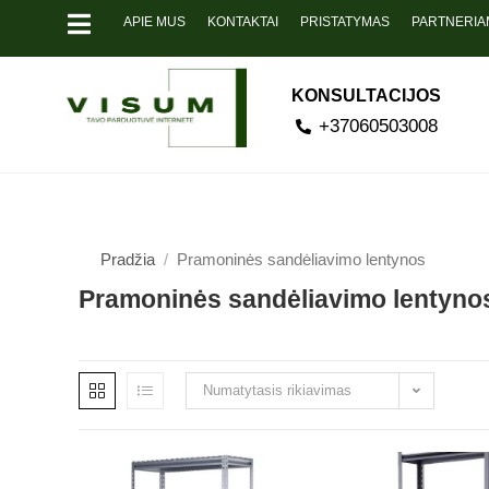
APIE MUS
KONTAKTAI
PRISTATYMAS
PARTNERIA
KONSULTACIJOS
+37060503008
Pradžia
/
Pramoninės sandėliavimo lentynos
Pramoninės sandėliavimo lentyno
Numatytasis rikiavimas