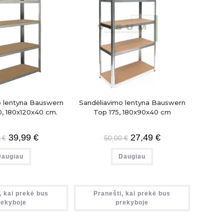
o lentyna Bauswern
Sandėliavimo lentyna Bauswern
0, 180x120x40 cm.
Top 175, 180x90x40 cm
39,99
€
27,49
€
9
€
50,00
€
Daugiau
Daugiau
, kai prekė bus
Pranešti, kai prekė bus
rekyboje
prekyboje