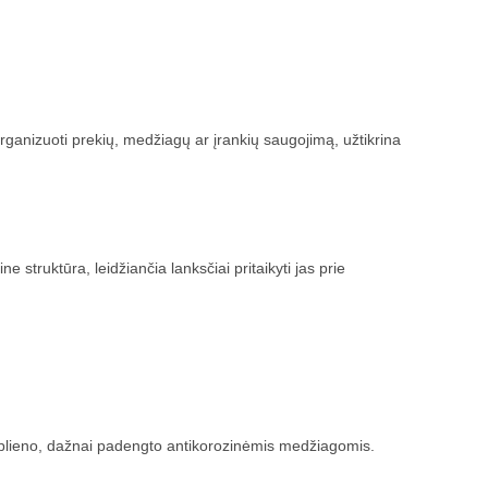
ganizuoti prekių, medžiagų ar įrankių saugojimą, užtikrina
 struktūra, leidžiančia lanksčiai pritaikyti jas prie
o plieno, dažnai padengto antikorozinėmis medžiagomis.