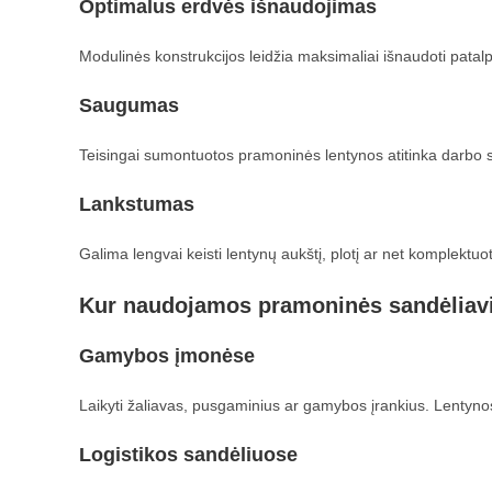
Optimalus erdvės išnaudojimas
Modulinės konstrukcijos leidžia maksimaliai išnaudoti patalpo
Saugumas
Teisingai sumontuotos pramoninės lentynos atitinka darbo s
Lankstumas
Galima lengvai keisti lentynų aukštį, plotį ar net komplektuo
Kur naudojamos pramoninės sandėliav
Gamybos įmonėse
Laikyti žaliavas, pusgaminius ar gamybos įrankius. Lentynos 
Logistikos sandėliuose