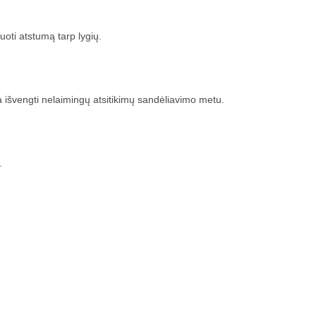
uoti atstumą tarp lygių.
 išvengti nelaimingų atsitikimų sandėliavimo metu.
.