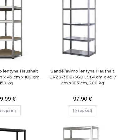
o lentyna Haushalt
Sandėliavimo lentyna Haushalt
m x 45 cm x 180 cm,
GRZ6-3618-5GDI, 91.4 cm x 45.7
150 kg
cm x 183 cm, 200 kg
9,99
€
97,90
€
 krepšelį
Į krepšelį