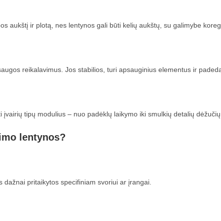
s aukštį ir plotą, nes lentynos gali būti kelių aukštų, su galimybe koreg
augos reikalavimus. Jos stabilios, turi apsauginius elementus ir padeda
ti įvairių tipų modulius – nuo padėklų laikymo iki smulkių detalių dėžučių
imo lentynos?
dažnai pritaikytos specifiniam svoriui ar įrangai.