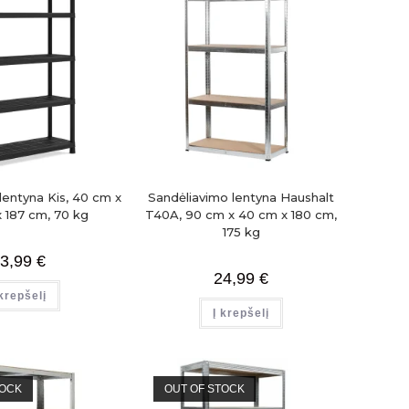
lentyna Kis, 40 cm x
Sandėliavimo lentyna Haushalt
 187 cm, 70 kg
T40A, 90 cm x 40 cm x 180 cm,
175 kg
3,99
€
24,99
€
 krepšelį
Į krepšelį
TOCK
OUT OF STOCK