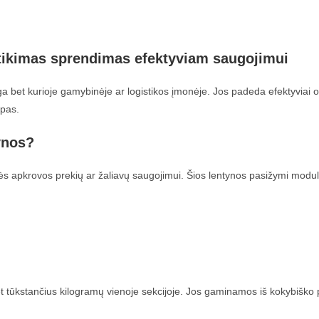
tikimas sprendimas efektyviam saugojimui
 bet kurioje gamybinėje ar logistikos įmonėje. Jos padeda efektyviai or
lpas.
ynos?
lės apkrovos prekių ar žaliavų saugojimui. Šios lentynos pasižymi moduline
 net tūkstančius kilogramų vienoje sekcijoje. Jos gaminamos iš kokybišk