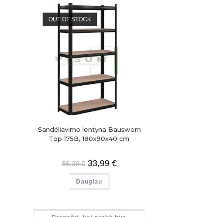
OUT OF STOCK
Sandėliavimo lentyna Bauswern
Top 175B, 180x90x40 cm
33,99
€
56,39
€
Daugiau