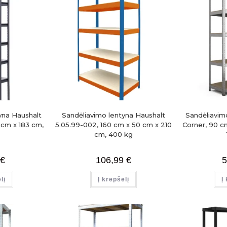
yna Haushalt
Sandėliavimo lentyna Haushalt
Sandėliavim
 cm x 183 cm,
5.05.99-002, 160 cm x 50 cm x 210
Corner, 90 c
cm, 400 kg
€
106,99
€
5
lį
Į krepšelį
Į