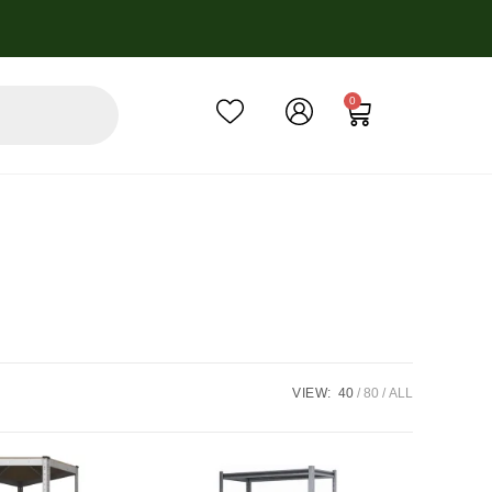
0
VIEW:
40
80
ALL