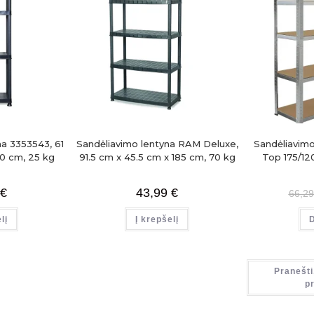
na 3353543, 61
Sandėliavimo lentyna RAM Deluxe,
Sandėliavim
30 cm, 25 kg
91.5 cm x 45.5 cm x 185 cm, 70 kg
Top 175/12
€
43,99
€
66,2
lį
Į krepšelį
Pranešti
p