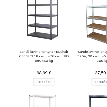
Sandėliavimo lentyna Haushalt
Sandėliavimo lent
GS501, 123.8 cm x 47.6 cm x 183
T20A, 90 cm x 45 
cm, 360 kg
265 k
98,99
€
37,50
Į krepšelį
Į krepše