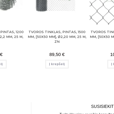
PINTAS, 1200
TVOROS TINKLAS, PINTAS, 1500
TVOROS TINK
2,2 MM, 25 M,
MM, [50X50 MM], Ø2,20 MM, 25 M,
MM, [50X50 M
ZN
€
89,50
€
1
lį
Į krepšelį
Į
SUSISIEKI