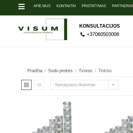
APIE MUS
KONTAKTAI
PRISTATYMAS
PARTNERIA
KONSULTACIJOS
+37060503008
Pradžia
/
Sodo prekės
/
Tvoros
/
Tinklas
Numatytasis rikiavimas