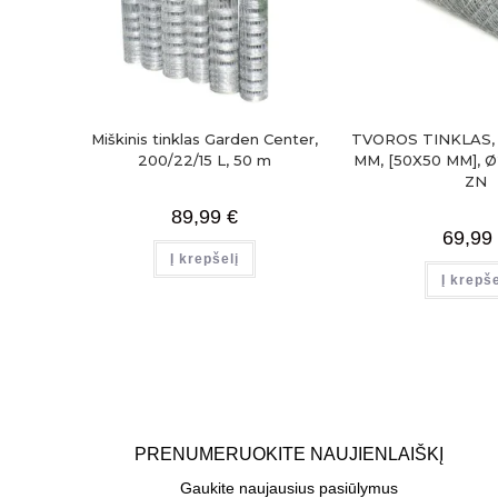
Miškinis tinklas Garden Center,
TVOROS TINKLAS, 
200/22/15 L, 50 m
MM, [50X50 MM], Ø
ZN
89,99
€
69,99
Į krepšelį
Į krepše
PRENUMERUOKITE NAUJIENLAIŠKĮ
Gaukite naujausius pasiūlymus