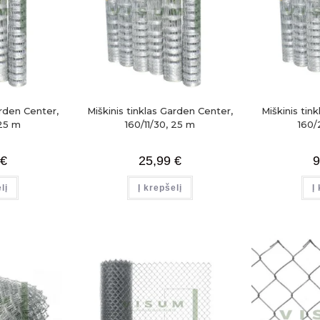
arden Center,
Miškinis tinklas Garden Center,
Miškinis tin
 25 m
160/11/30, 25 m
160/
€
25,99
€
9
lį
Į krepšelį
Į