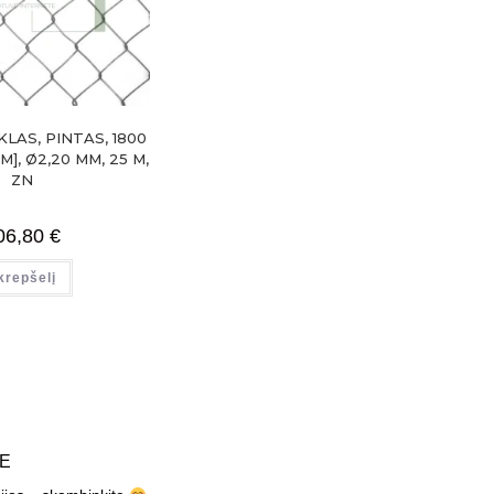
LAS, PINTAS, 1800
M], Ø2,20 MM, 25 M,
ZN
06,80
€
 krepšelį
TE