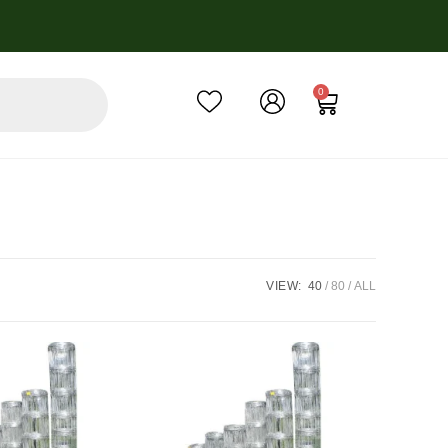
0
VIEW:
40
80
ALL