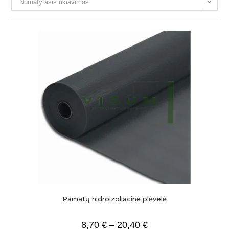
Numatytasis rikiavimas
Pamatų hidroizoliacinė plėvelė
8,70
€
–
20,40
€