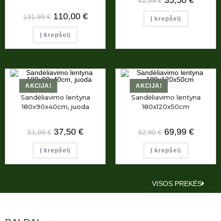
41,99
€
110,00
€
131,99
€
Į krepšelį
Į krepšelį
AKCIJA!
AKCIJA!
Sandėliavimo lentyna
Sandėliavimo lentyna
180x90x40cm, juoda
180x120x50cm
37,50
€
69,99
€
51,99
€
82,90
€
Į krepšelį
Į krepšelį
VISOS PREKĖS