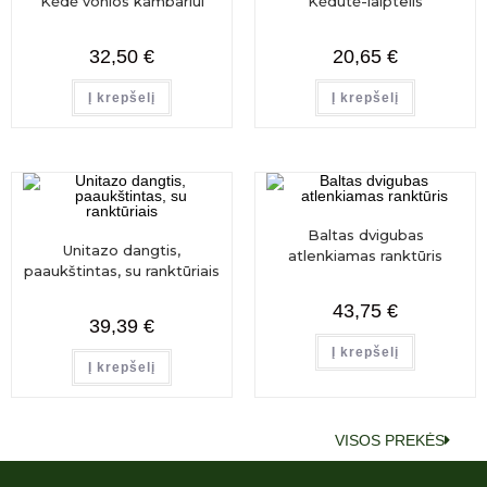
Kėdė vonios kambariui
Kėdutė-laiptelis
32,50
€
20,65
€
Į krepšelį
Į krepšelį
Baltas dvigubas
Unitazo dangtis,
atlenkiamas ranktūris
paaukštintas, su ranktūriais
43,75
€
39,39
€
Į krepšelį
Į krepšelį
VISOS PREKĖS