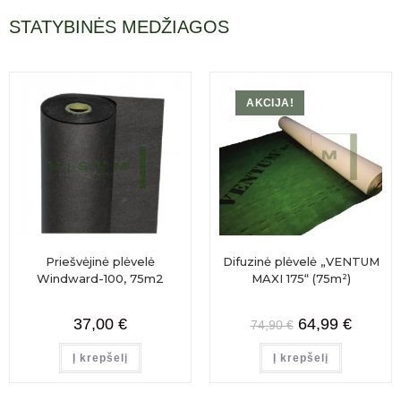
STATYBINĖS MEDŽIAGOS
AKCIJA!
Priešvėjinė plėvelė
Difuzinė plėvelė „VENTUM
Windward-100, 75m2
MAXI 175“ (75m²)
37,00
€
64,99
€
74,90
€
Į krepšelį
Į krepšelį