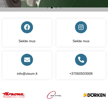
ŽIŪRĖTI
Sekite mus
Sekite mus
info@visum.lt
+37060503008