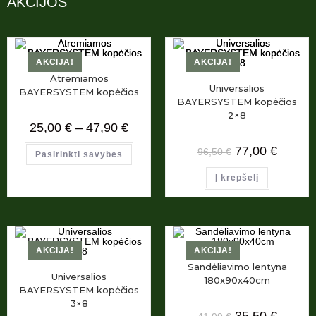
AKCIJOS
AKCIJA!
AKCIJA!
Atremiamos
Universalios
BAYERSYSTEM kopėčios
BAYERSYSTEM kopėčios
2×8
25,00
€
–
47,90
€
77,00
€
96,50
€
Pasirinkti savybes
Į krepšelį
AKCIJA!
AKCIJA!
Sandėliavimo lentyna
Universalios
180x90x40cm
BAYERSYSTEM kopėčios
3×8
35,50
€