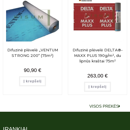
Difuzinė plėvelė „VENTUM
Difuzinė plėvelė DELTA®-
STRONG 200“ (75m²)
MAXX PLUS 190g/m², du
lipnūs kraštai 75m²
90,90
€
263,00
€
Į krepšelį
Į krepšelį
VISOS PREKĖS
ĮRANKIAI