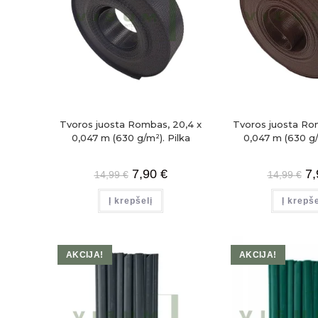
Tvoros juosta Rombas, 20,4 x
Tvoros juosta Ro
0,047 m (630 g/m²). Pilka
0,047 m (630 g
7,90
€
7
14,99
€
14,99
€
Į krepšelį
Į krepše
AKCIJA!
AKCIJA!