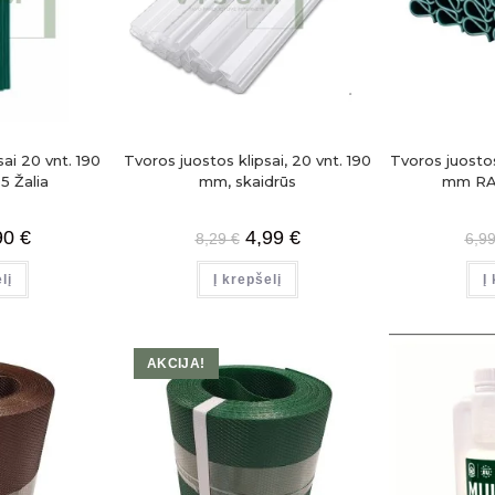
ai 20 vnt. 190
Tvoros juostos klipsai, 20 vnt. 190
Tvoros juostos
 Žalia
mm, skaidrūs
mm RAL
90
€
4,99
€
8,29
€
6,9
lį
Į krepšelį
Į
AKCIJA!