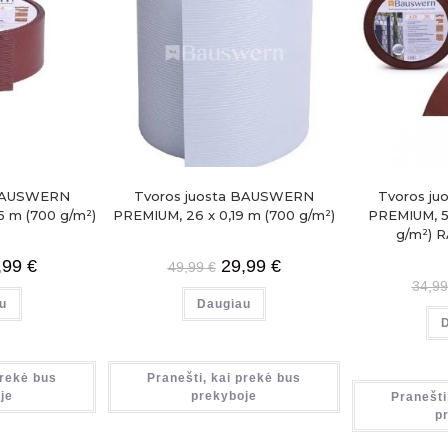
 BAUSWERN
Tvoros juosta BAUSWERN
Tvoros j
 m (700 g/m²)
PREMIUM, 26 x 0,19 m (700 g/m²)
PREMIUM, 5
g/m²) R
,99
€
29,99
€
49,99
€
34,9
u
Daugiau
prekė bus
Pranešti, kai prekė bus
je
prekyboje
Pranešti
p