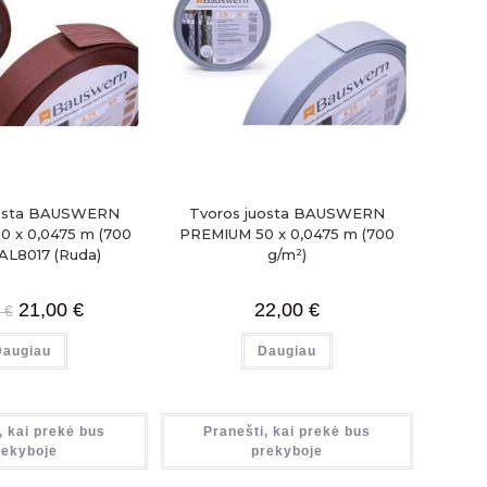
uosta BAUSWERN
Tvoros juosta BAUSWERN
0 x 0,0475 m (700
PREMIUM 50 x 0,0475 m (700
AL8017 (Ruda)
g/m²)
21,00
€
22,00
€
9
€
Daugiau
Daugiau
, kai prekė bus
Pranešti, kai prekė bus
rekyboje
prekyboje