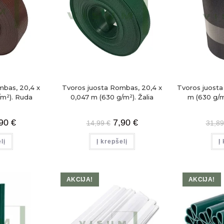
mbas, 20,4 x
Tvoros juosta Rombas, 20,4 x
Tvoros juosta
/m²). Ruda
0,047 m (630 g/m²). Žalia
m (630 g/m
,90
€
7,90
€
14,99
€
31,8
lį
Į krepšelį
Į
AKCIJA!
AKCIJA!