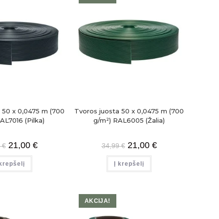
 50 x 0,0475 m (700
Tvoros juosta 50 x 0,0475 m (700
AL7016 (Pilka)
g/m²) RAL6005 (Žalia)
21,00
€
21,00
€
9
€
34,99
€
 krepšelį
Į krepšelį
AKCIJA!