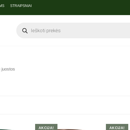
MS
STRAIPSNIAI
 juostos
AKCIJA!
AKCIJA!