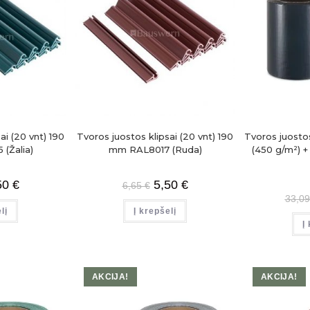
ai (20 vnt) 190
Tvoros juostos klipsai (20 vnt) 190
Tvoros juostos
(Žalia)
mm RAL8017 (Ruda)
(450 g/m²) +
50
€
5,50
€
6,65
€
33,0
lį
Į krepšelį
Į
AKCIJA!
AKCIJA!