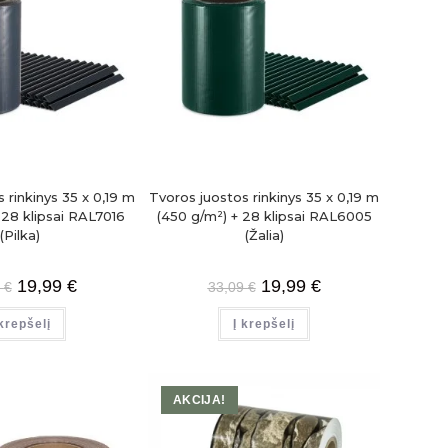
 rinkinys 35 x 0,19 m
Tvoros juostos rinkinys 35 x 0,19 m
 28 klipsai RAL7016
(450 g/m²) + 28 klipsai RAL6005
(Pilka)
(Žalia)
19,99
€
19,99
€
9
€
33,09
€
 krepšelį
Į krepšelį
AKCIJA!