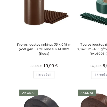
Tvoros juostos rinkinys 35 x 0,19 m
Tvoros juostos ri
(450 g/m²) + 28 klipsai RAL8017
0,0475 m (450 g/m²
(Ruda)
RAL6005 (Ž
19,99
€
8
33,09
€
14,99
€
Į krepšelį
Į krepše
AKCIJA!
AKCIJA!