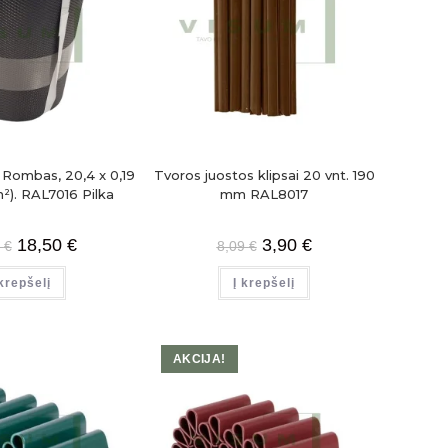
 Rombas, 20,4 x 0,19
Tvoros juostos klipsai 20 vnt. 190
²). RAL7016 Pilka
mm RAL8017
18,50
€
3,90
€
9
€
8,09
€
 krepšelį
Į krepšelį
AKCIJA!