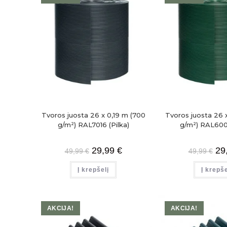
Tvoros juosta 26 x 0,19 m (700
Tvoros juosta 26 
g/m²) RAL7016 (Pilka)
g/m²) RAL6005
29,99
€
29
49,99
€
49,99
€
Į krepšelį
Į krepše
AKCIJA!
AKCIJA!