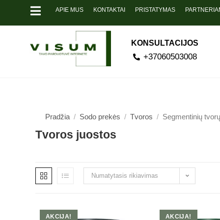
APIE MUS
KONTAKTAI
PRISTATYMAS
PARTNERIA
KONSULTACIJOS
+37060503008
Pradžia
/
Sodo prekės
/
Tvoros
/
Segmentinių tvorų
Tvoros juostos
Numatytasis rikiavimas
AKCIJA!
AKCIJA!