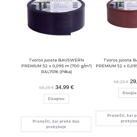
Tvoros juosta BAUSWERN
Tvoros juosta
PREMIUM 52 x 0,095 m (700 g/m²)
PREMIUM 52 x 0,095
RAL7016 (Pilka)
29
58,29
€
34,99
€
58,29
€
Daugia
Daugiau
Pranešti, kai 
prekybo
Pranešti, kai prekė bus
prekyboje