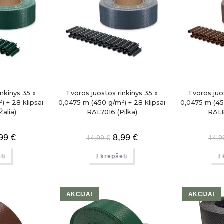
nkinys 35 x
Tvoros juostos rinkinys 35 x
Tvoros juo
) + 28 klipsai
0,0475 m (450 g/m²) + 28 klipsai
0,0475 m (450
alia)
RAL7016 (Pilka)
RAL8
,99
€
8,99
€
14,99
€
14,
lį
Į krepšelį
Į
AKCIJA!
AKCIJA!