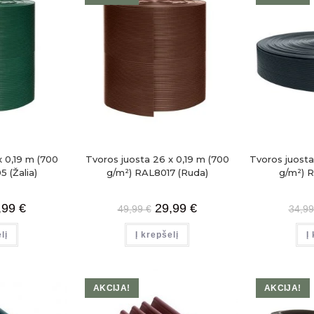
x 0,19 m (700
Tvoros juosta 26 x 0,19 m (700
Tvoros juosta
 (Žalia)
g/m²) RAL8017 (Ruda)
g/m²) R
,99
€
29,99
€
49,99
€
34,9
lį
Į krepšelį
Į
AKCIJA!
AKCIJA!