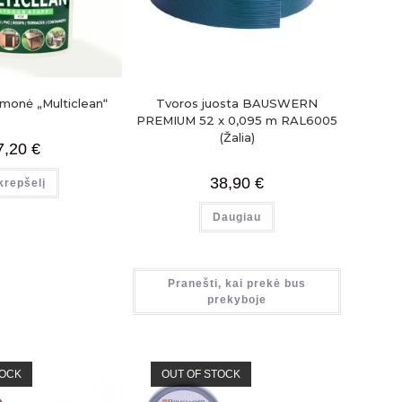
monė „Multiclean“
Tvoros juosta BAUSWERN
PREMIUM 52 x 0,095 m RAL6005
(Žalia)
7,20
€
38,90
€
 krepšelį
Daugiau
Pranešti, kai prekė bus
prekyboje
TOCK
OUT OF STOCK