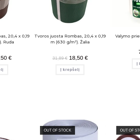
s, 20,4 x 0,19
Tvoros juosta Rombas, 20,4 x 0,19
Valymo prie
). Ruda
m (630 g/m²). Žalia
,50
€
18,50
€
31,89
€
Į
lį
Į krepšelį
OUT OF STOCK
OUT OF S