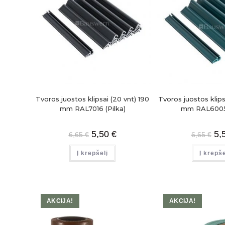
Tvoros juostos klipsai (20 vnt) 190
Tvoros juostos klips
mm RAL7016 (Pilka)
mm RAL6005 
5,50
€
5,
6,65
€
6,65
€
Į krepšelį
Į krepše
AKCIJA!
AKCIJA!