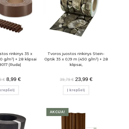
stos rinkinys 35 x
Tvoros juostos rinkinys Stein-
 g/m²) + 28 klipsai
Optik 35 x 0,19 m (450 g/m²) + 28
017 (Ruda)
klipsai,
8,99
€
23,99
€
99
€
39,79
€
 krepšelį
Į krepšelį
AKCIJA!