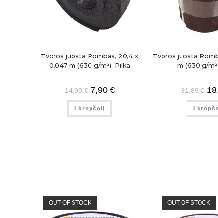
Tvoros juosta Rombas, 20,4 x
Tvoros juosta Romba
0,047 m (630 g/m²). Pilka
m (630 g/m²
7,90
€
18
14,99
€
31,89
€
Į krepšelį
Į krepše
OUT OF STOCK
OUT OF STOCK