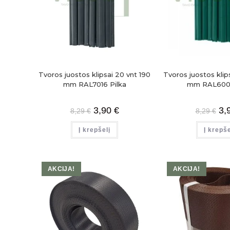
Tvoros juostos klipsai 20 vnt 190
Tvoros juostos klips
mm RAL7016 Pilka
mm RAL6005
3,90
€
3,
8,29
€
8,29
€
Į krepšelį
Į krepše
AKCIJA!
AKCIJA!