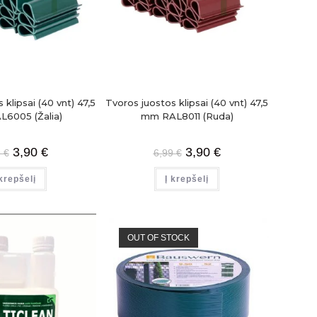
 klipsai (40 vnt) 47,5
Tvoros juostos klipsai (40 vnt) 47,5
6005 (Žalia)
mm RAL8011 (Ruda)
3,90
€
3,90
€
9
€
6,99
€
 krepšelį
Į krepšelį
OUT OF STOCK