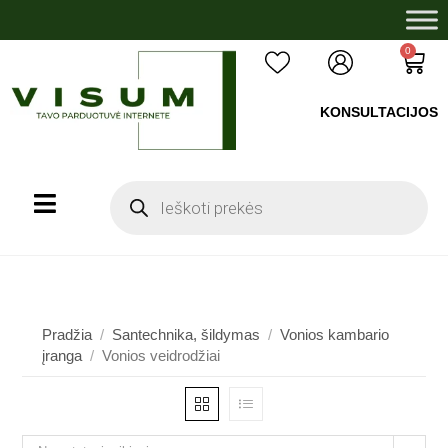
0
KONSULTACIJOS
+37060503008
Pradžia
/
Santechnika, šildymas
/
Vonios kambario
įranga
/
Vonios veidrodžiai