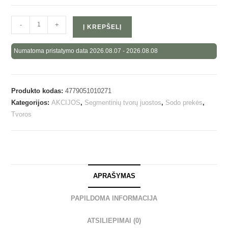
-
+
Į KREPŠELĮ
Numatoma pristatymo data 2026.08.07 - 2026.08.08
Produkto kodas:
4779051010271
Kategorijos:
AKCIJOS
,
Segmentinių tvorų juostos
,
Sodo prekės
,
Tvoros
APRAŠYMAS
PAPILDOMA INFORMACIJA
ATSILIEPIMAI (0)