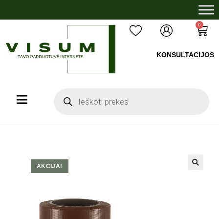
0
KONSULTACIJOS
+37060503008
AKCIJA!