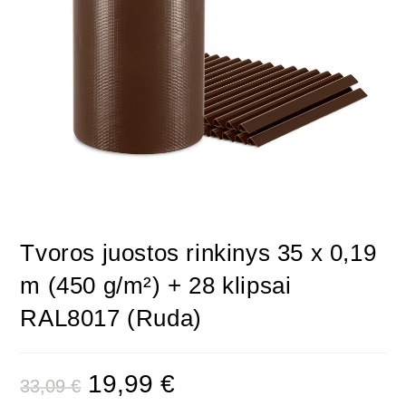
Tvoros juostos rinkinys 35 x 0,19
m (450 g/m²) + 28 klipsai
RAL8017 (Ruda)
19,99
€
33,09
€