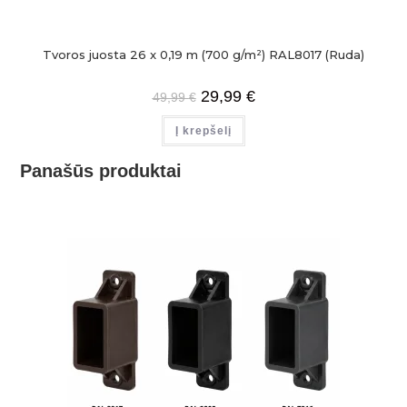
Tvoros juosta 26 x 0,19 m (700 g/m²) RAL8017 (Ruda)
29,99
€
49,99
€
Į krepšelį
Panašūs produktai