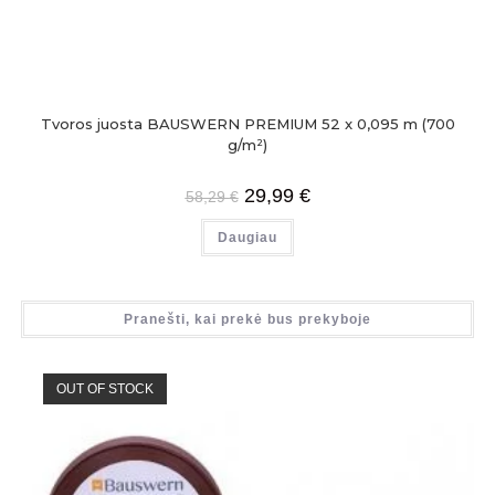
Tvoros juosta BAUSWERN PREMIUM 52 x 0,095 m (700
g/m²)
29,99
€
58,29
€
Daugiau
Pranešti, kai prekė bus prekyboje
OUT OF STOCK