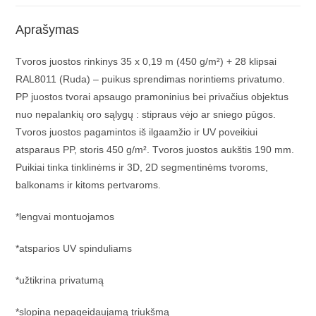
Aprašymas
Tvoros juostos rinkinys 35 x 0,19 m (450 g/m²) + 28 klipsai
RAL8011 (Ruda) – puikus sprendimas norintiems privatumo.
PP juostos tvorai apsaugo pramoninius bei privačius objektus
nuo nepalankių oro sąlygų : stipraus vėjo ar sniego pūgos.
Tvoros juostos pagamintos iš ilgaamžio ir UV poveikiui
atsparaus PP, storis 450 g/m². Tvoros juostos aukštis 190 mm.
Puikiai tinka tinklinėms ir 3D, 2D segmentinėms tvoroms,
balkonams ir kitoms pertvaroms.
*lengvai montuojamos
*atsparios UV spinduliams
*užtikrina privatumą
*slopina nepageidaujamą triukšmą