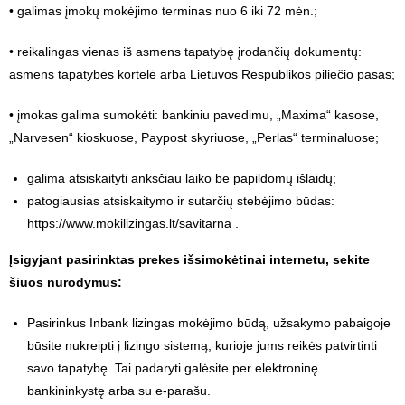
• galimas įmokų mokėjimo terminas nuo 6 iki 72 mėn.;
• reikalingas vienas iš asmens tapatybę įrodančių dokumentų:
asmens tapatybės kortelė arba Lietuvos Respublikos piliečio pasas;
• įmokas galima sumokėti: bankiniu pavedimu, „Maxima“ kasose,
„Narvesen“ kioskuose, Paypost skyriuose, „Perlas“ terminaluose;
galima atsiskaityti anksčiau laiko be papildomų išlaidų;
patogiausias atsiskaitymo ir sutarčių stebėjimo būdas:
https://www.mokilizingas.lt/savitarna
.
Įsigyjant pasirinktas prekes išsimokėtinai internetu, sekite
šiuos nurodymus:
Pasirinkus Inbank lizingas mokėjimo būdą, užsakymo pabaigoje
būsite nukreipti į lizingo sistemą, kurioje jums reikės patvirtinti
savo tapatybę. Tai padaryti galėsite per elektroninę
bankininkystę arba su e-parašu.