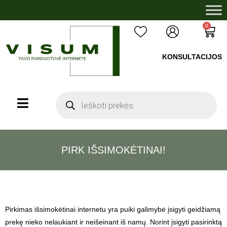
0
KONSULTACIJOS
+37060503008
PIRK IŠSIMOKĖTINAI!
Pirkimas išsimokėtinai internetu yra puiki galimybė įsigyti geidžiamą
prekę nieko nelaukiant ir neišeinant iš namų. Norint įsigyti pasirinktą