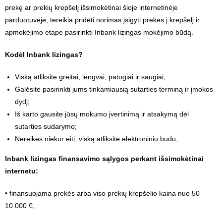
prekę ar prekių krepšelį išsimokėtinai šioje internetinėje
parduotuvėje, tereikia pridėti norimas įsigyti prekes į krepšelį ir
apmokėjimo etape pasirinkti Inbank lizingas mokėjimo būdą.
Kodėl Inbank lizingas?
Viską atliksite greitai, lengvai, patogiai ir saugiai;
Galėsite pasirinkti jums tinkamiausią sutarties terminą ir įmokos
dydį;
Iš karto gausite jūsų mokumo įvertinimą ir atsakymą dėl
sutarties sudarymo;
Nereikės niekur eiti, viską atliksite elektroniniu būdu;
Inbank lizingas finansavimo sąlygos perkant išsimokėtinai
internetu:
• finansuojama prekės arba viso prekių krepšelio kaina nuo 50 –
10.000 €;