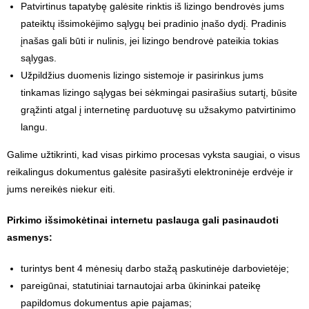
Patvirtinus tapatybę galėsite rinktis iš lizingo bendrovės jums
pateiktų išsimokėjimo sąlygų bei pradinio įnašo dydį. Pradinis
įnašas gali būti ir nulinis, jei lizingo bendrovė pateikia tokias
sąlygas.
Užpildžius duomenis lizingo sistemoje ir pasirinkus jums
tinkamas lizingo sąlygas bei sėkmingai pasirašius sutartį, būsite
grąžinti atgal į internetinę parduotuvę su užsakymo patvirtinimo
langu.
Galime užtikrinti, kad visas pirkimo procesas vyksta saugiai, o visus
reikalingus dokumentus galėsite pasirašyti elektroninėje erdvėje ir
jums nereikės niekur eiti.
Pirkimo išsimokėtinai internetu paslauga gali pasinaudoti
asmenys:
turintys bent 4 mėnesių darbo stažą paskutinėje darbovietėje;
pareigūnai, statutiniai tarnautojai arba ūkininkai pateikę
papildomus dokumentus apie pajamas;