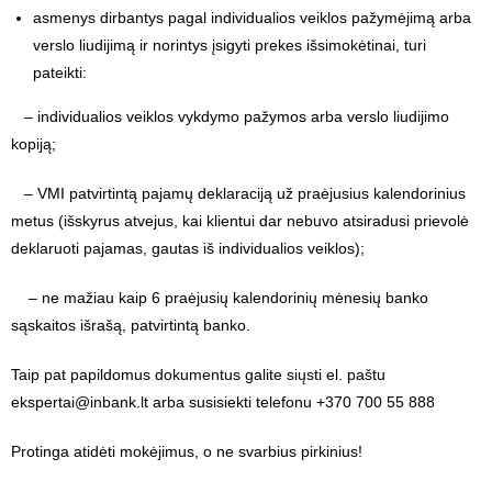
asmenys dirbantys pagal individualios veiklos pažymėjimą arba
verslo liudijimą ir norintys įsigyti prekes išsimokėtinai, turi
pateikti:
– individualios veiklos vykdymo pažymos arba verslo liudijimo
kopiją;
– VMI patvirtintą pajamų deklaraciją už praėjusius kalendorinius
metus (išskyrus atvejus, kai klientui dar nebuvo atsiradusi prievolė
deklaruoti pajamas, gautas iš individualios veiklos);
– ne mažiau kaip 6 praėjusių kalendorinių mėnesių banko
sąskaitos išrašą, patvirtintą banko.
Taip pat papildomus dokumentus galite siųsti el. paštu
ekspertai@inbank.lt arba susisiekti telefonu +370 700 55 888
Protinga atidėti mokėjimus, o ne svarbius pirkinius!