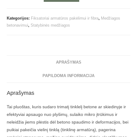
Kategorijos:
Fiksatoriai armatūros pakėlimui ir fibra
,
Medžiagos
betonavimui
,
Statybinės medžiagos
APRAŠYMAS
PAPILDOMA INFORMACIJA
Aprašymas
Tai pluoštas, kuris sudaro trimatį tinklelį betone ar skiedinyje ir
efektyviai apsaugo nuo plyšimų, sulaiko mikro įtrūkimus ir
neleidžia jiems plėstis dėl betono spaudimo ir deformacijos, bei
puikiai pakeičia vielinį tinklą (tinklinę armatūrą), pagerina