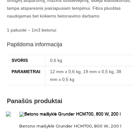
smūginį atsparumą, mažina susidėvėjimą, didėja elastiškumas,
tampa atsparesnis įvairiapusiam tempimui. Fibra pluoštas
naudojamas bet kokiems betonavimo darbams
1 pakuotė – 1m3 betonui
Papildoma informacija
SVORIS
0,6 kg
PARAMETRAI
12 mm x 0,6 kg, 19 mm x 0,5 kg, 38
mm x 0,5 kg
Panašūs produktai
Betono maišyklė Grunder HCM700, 800 W, 200 l