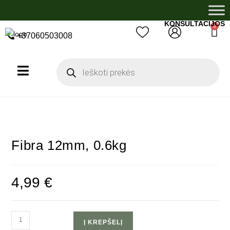
KONSULTACIJOS
0
+37060503008
Fibra 12mm, 0.6kg
4,99
€
Į KREPŠELĮ