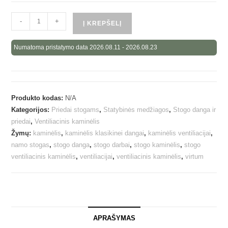
-
+
Į KREPŠELĮ
Numatoma pristatymo data 2026.08.11 - 2026.08.23
Produkto kodas:
N/A
Kategorijos:
Priedai stogams
,
Statybinės medžiagos
,
Stogo danga ir
priedai
,
Ventiliacinis kaminėlis
Žymų:
kaminėlis
,
kaminėlis klasikinei dangai
,
kaminėlis ventiliacijai
,
namo stogas
,
stogo danga
,
stogo darbai
,
stogo kaminėlis
,
stogo
ventiliacinis kaminėlis
,
ventiliacijai
,
ventiliacinis kaminėlis
,
virtum
APRAŠYMAS