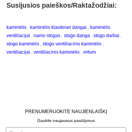
Susijusios paieškos/Raktažodžiai:
kaminėlis
kaminėlis klasikinei dangai
kaminėlis
,
,
ventiliacijai
namo stogas
stogo danga
stogo darbai
,
,
,
,
stogo kaminėlis
stogo ventiliacinis kaminėlis
,
,
ventiliacijai
ventiliacinis kaminėlis
virtum
,
,
PRENUMERUOKITE NAUJIENLAIŠKĮ
Gaukite naujausius pasiūlymus