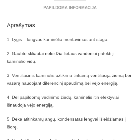
PAPILDOMA INFORMACIJA
Aprašymas
1. Lygis – lengvas kaminėlio montavimas ant stogo.
2. Gaubto skliautai neleidžia lietaus vandeniui patekti į
kaminėlio vidų.
3. Ventiliacinis kaminėlis užtikrina tinkamą ventiliaciją žiemą bei
vasarą naudojant diferencinį spaudimą bei vėjo energiją.
4. Dėl papildomų vėdinimo žiedų, kaminėlis itin efektyviai
išnaudoja vėjo energiją.
5. Dėka atitinkamų angų, kondensatas lengvai išleidžiamas į
išorę.