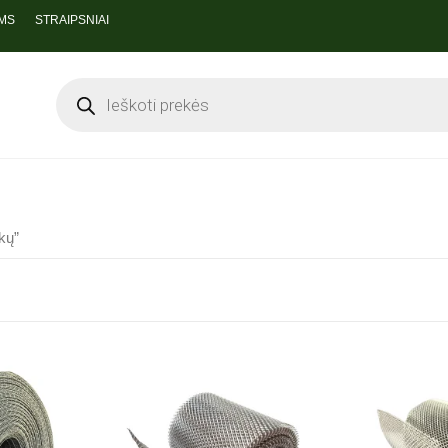
MS
STRAIPSNIAI
kų”