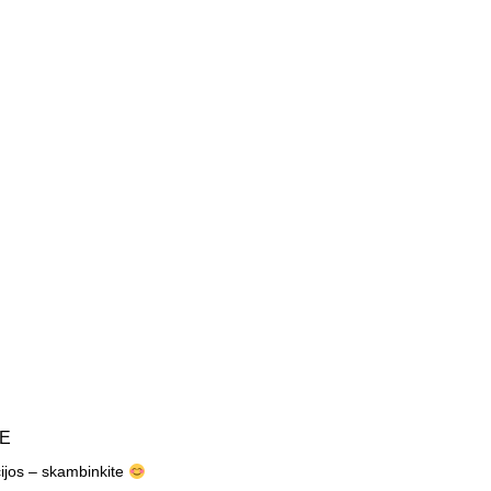
TE
cijos – skambinkite