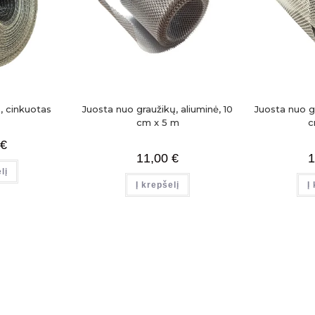
, cinkuotas
Juosta nuo graužikų, aliuminė, 10
Juosta nuo gr
cm x 5 m
c
€
11,00
€
1
lį
Į krepšelį
Į