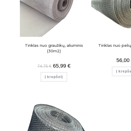
Tinklas nuo graužikų, aliuminis
Tinklas nuo pelių
(30m2)
56,00
65,99
€
74,75
€
Į krepše
Į krepšelį