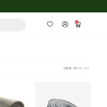
0
VIEW:
40
80
ALL