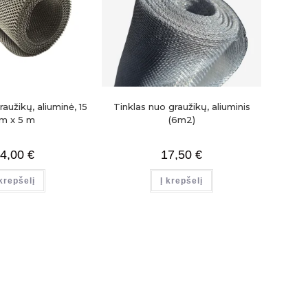
aužikų, aliuminė, 15
Tinklas nuo graužikų, aliuminis
m x 5 m
(6m2)
4,00
€
17,50
€
 krepšelį
Į krepšelį