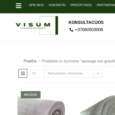
APIE MUS
KONTAKTAI
PRISTATYMAS
PARTNERIA
KONSULTACIJOS
+37060503008
Pradžia
/
Produktai su žymomis “apsauga nuo grauži
Numatytasis rikiavimas
AKCIJA!