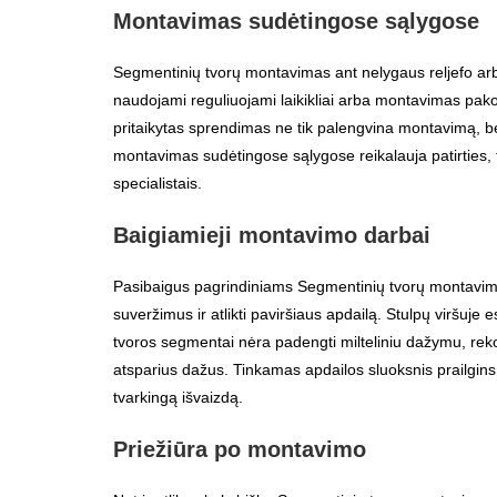
Montavimas sudėtingose sąlygose
Segmentinių tvorų montavimas ant nelygaus reljefo arba
naudojami reguliuojami laikikliai arba montavimas pak
pritaikytas sprendimas ne tik palengvina montavimą, bet
montavimas sudėtingose sąlygose reikalauja patirties, t
specialistais.
Baigiamieji montavimo darbai
Pasibaigus pagrindiniams Segmentinių tvorų montavimas
suveržimus ir atlikti paviršiaus apdailą. Stulpų viršuje
tvoros segmentai nėra padengti milteliniu dažymu, re
atsparius dažus. Tinkamas apdailos sluoksnis prailgins
tvarkingą išvaizdą.
Priežiūra po montavimo