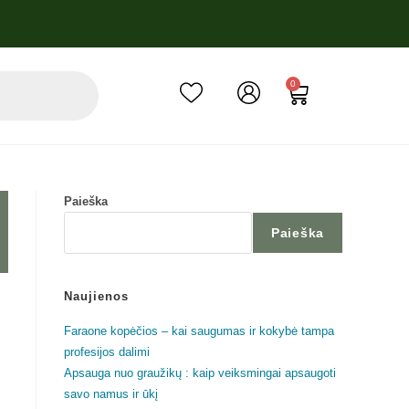
0
Paieška
Paieška
Naujienos
Faraone kopėčios – kai saugumas ir kokybė tampa
profesijos dalimi
Apsauga nuo graužikų : kaip veiksmingai apsaugoti
savo namus ir ūkį