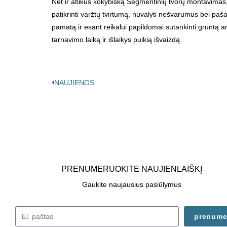
Net ir atlikus kokybišką Segmentinių tvorų montavimas, s
patikrinti varžtų tvirtumą, nuvalyti nešvarumus bei paš
pamatą ir esant reikalui papildomai sutankinti gruntą a
tarnavimo laiką ir išlaikys puikią išvaizdą.
NAUJIENOS
PRENUMERUOKITE NAUJIENLAIŠKĮ
Gaukite naujausius pasiūlymus
prenume