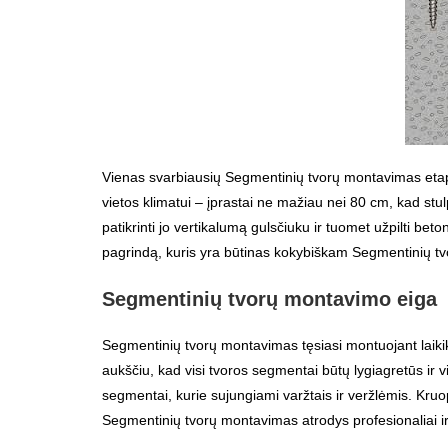
Vienas svarbiausių Segmentinių tvorų montavimas etapų y
vietos klimatui – įprastai ne mažiau nei 80 cm, kad stulp
patikrinti jo vertikalumą gulsčiuku ir tuomet užpilti beto
pagrindą, kuris yra būtinas kokybiškam Segmentinių t
Segmentinių tvorų montavimo eiga
Segmentinių tvorų montavimas tęsiasi montuojant laikikl
aukščiu, kad visi tvoros segmentai būtų lygiagretūs ir vie
segmentai, kurie sujungiami varžtais ir veržlėmis. Kruo
Segmentinių tvorų montavimas atrodys profesionaliai ir 