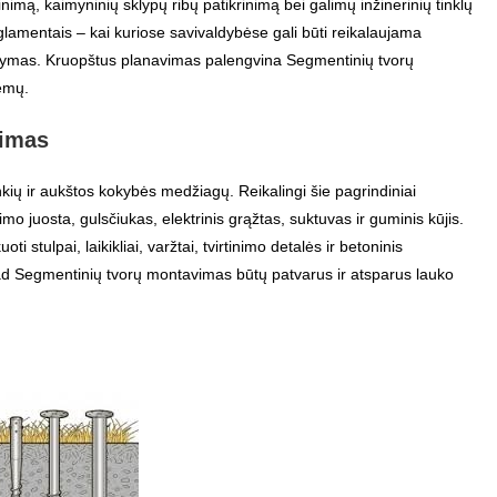
nimą, kaimyninių sklypų ribų patikrinimą bei galimų inžinerinių tinklų
eglamentais – kai kuriose savivaldybėse gali būti reikalaujama
atymas. Kruopštus planavimas palengvina Segmentinių tvorų
emų.
šimas
kių ir aukštos kokybės medžiagų. Reikalingi šie pagrindiniai
o juosta, gulsčiukas, elektrinis grąžtas, suktuvas ir guminis kūjis.
 stulpai, laikikliai, varžtai, tvirtinimo detalės ir betoninis
kad Segmentinių tvorų montavimas būtų patvarus ir atsparus lauko