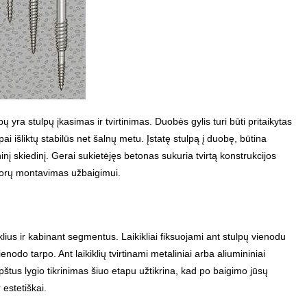
ra stulpų įkasimas ir tvirtinimas. Duobės gylis turi būti pritaikytas
ai išliktų stabilūs net šalnų metu. Įstatę stulpą į duobę, būtina
ninį skiedinį. Gerai sukietėjęs betonas sukuria tvirtą konstrukcijos
vorų montavimas užbaigimui.
ius ir kabinant segmentus. Laikikliai fiksuojami ant stulpų vienodu
nodo tarpo. Ant laikiklių tvirtinami metaliniai arba aliumininiai
pštus lygio tikrinimas šiuo etapu užtikrina, kad po baigimo jūsų
estetiškai.