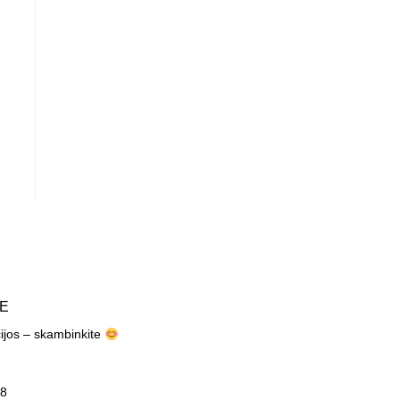
TE
cijos – skambinkite
8