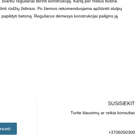
varbu reguliariai tikrinti konstrukciją. Kartą per metus būtina
alinti rūdžių židinius. Po žiemos rekomenduojama apžiūrėti stulpų
r papildyti betoną. Reguliarus dėmesys konstrukcijai pailgins ją
SUSISIEKI
Turite klausimų ar reikia konsulta
ruoti
+3706050300