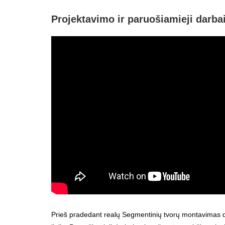
Projektavimo ir paruošiamieji darba
Prieš pradedant realų Segmentinių tvorų montavimas dar