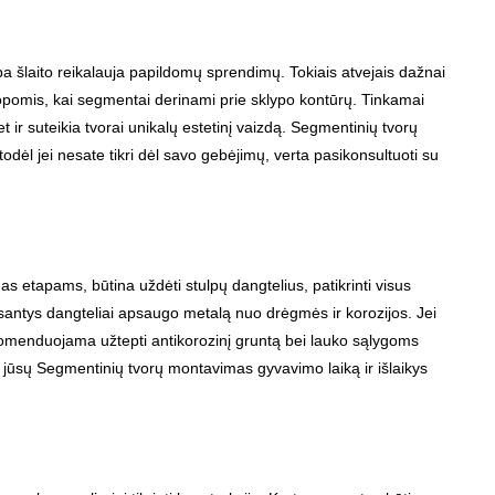
 šlaito reikalauja papildomų sprendimų. Tokiais atvejais dažnai
opomis, kai segmentai derinami prie sklypo kontūrų. Tinkamai
 ir suteikia tvorai unikalų estetinį vaizdą. Segmentinių tvorų
odėl jei nesate tikri dėl savo gebėjimų, verta pasikonsultuoti su
 etapams, būtina uždėti stulpų dangtelius, patikrinti visus
 esantys dangteliai apsaugo metalą nuo drėgmės ir korozijos. Jei
komenduojama užtepti antikorozinį gruntą bei lauko sąlygoms
 jūsų Segmentinių tvorų montavimas gyvavimo laiką ir išlaikys