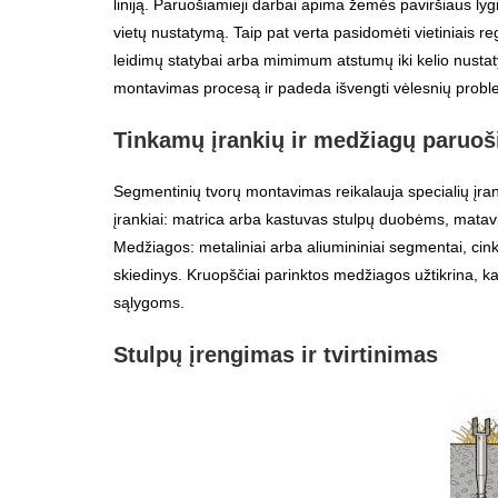
liniją. Paruošiamieji darbai apima žemės paviršiaus lygi
vietų nustatymą. Taip pat verta pasidomėti vietiniais r
leidimų statybai arba mimimum atstumų iki kelio nust
montavimas procesą ir padeda išvengti vėlesnių probl
Tinkamų įrankių ir medžiagų paruo
Segmentinių tvorų montavimas reikalauja specialių įran
įrankiai: matrica arba kastuvas stulpų duobėms, matavim
Medžiagos: metaliniai arba aliumininiai segmentai, cinkuoti
skiedinys. Kruopščiai parinktos medžiagos užtikrina, 
sąlygoms.
Stulpų įrengimas ir tvirtinimas