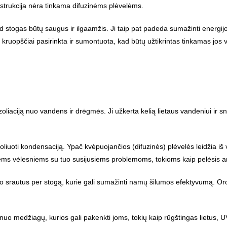
onstrukcija nėra tinkama difuzinėms plėvelėms.
 kad stogas būtų saugus ir ilgaamžis. Ji taip pat padeda sumažinti ener
kruopščiai pasirinkta ir sumontuota, kad būtų užtikrintas tinkamas jos 
zoliaciją nuo vandens ir drėgmės. Ji užkerta kelią lietaus vandeniui ir sn
oliuoti kondensaciją. Ypač kvėpuojančios (difuzinės) plėvelės leidžia iš
miems vėlesniems su tuo susijusiems problemoms, tokioms kaip pelėsis a
o srautus per stogą, kurie gali sumažinti namų šilumos efektyvumą. Oro 
nuo medžiagų, kurios gali pakenkti joms, tokių kaip rūgštingas lietus, U