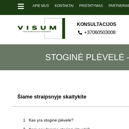
APIE MUS
KONTAKTAI
PRISTATYMAS
PARTNERIA
KONSULTACIJOS
+37060503008
STOGINĖ PLĖVELĖ –
Šiame straipsnyje skaitykite
Kas yra stoginė plėvelė?