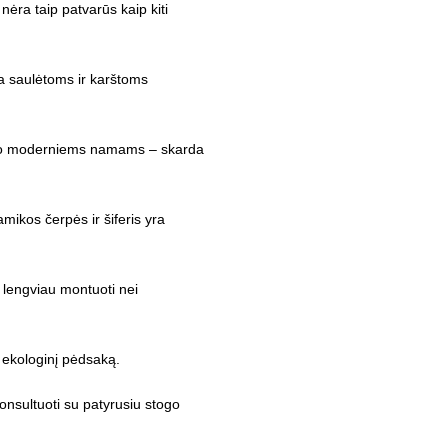
 nėra taip patvarūs kaip kiti
ka saulėtoms ir karštoms
ės, o moderniems namams – skarda
mikos čerpės ir šiferis yra
a lengviau montuoti nei
ų ekologinį pėdsaką.
konsultuoti su patyrusiu stogo