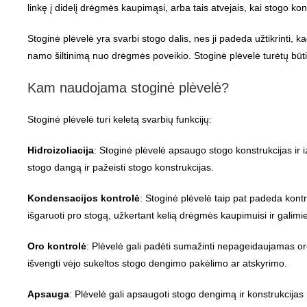
linkę į didelį drėgmės kaupimąsi, arba tais atvejais, kai stogo k
Stoginė plėvelė yra svarbi stogo dalis, nes ji padeda užtikrinti,
namo šiltinimą nuo drėgmės poveikio. Stoginė plėvelė turėtų būti 
Kam naudojama stoginė plėvelė?
Stoginė plėvelė turi keletą svarbių funkcijų:
Hidroizoliacija
: Stoginė plėvelė apsaugo stogo konstrukcijas ir i
stogo dangą ir pažeisti stogo konstrukcijas.
Kondensacijos
kontrolė
: Stoginė plėvelė taip pat padeda kontr
išgaruoti pro stogą, užkertant kelią drėgmės kaupimuisi ir gali
Oro kontrolė
: Plėvelė gali padėti sumažinti nepageidaujamas or
išvengti vėjo sukeltos stogo dengimo pakėlimo ar atskyrimo.
Apsauga
: Plėvelė gali apsaugoti stogo dengimą ir konstrukcijas 