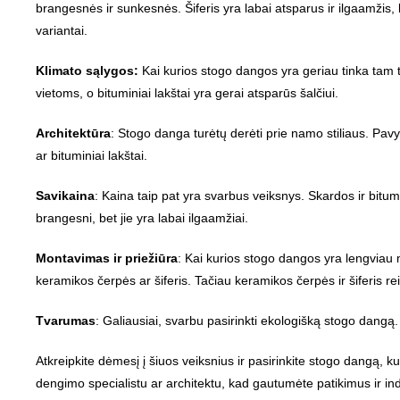
brangesnės ir sunkesnės. Šiferis yra labai atsparus ir ilgaamžis, be
variantai.
Klimato sąlygos:
Kai kurios stogo dangos yra geriau tinka tam 
vietoms, o bituminiai lakštai yra gerai atsparūs šalčiui.
Architektūra
: Stogo danga turėtų derėti prie namo stiliaus. P
ar bituminiai lakštai.
Savikaina
: Kaina taip pat yra svarbus veiksnys. Skardos ir bitum
brangesni, bet jie yra labai ilgaamžiai.
Montavimas ir priežiūra
: Kai kurios stogo dangos yra lengviau mo
keramikos čerpės ar šiferis. Tačiau keramikos čerpės ir šiferis re
Tvarumas
: Galiausiai, svarbu pasirinkti ekologišką stogo dangą
Atkreipkite dėmesį į šiuos veiksnius ir pasirinkite stogo dangą, ku
dengimo specialistu ar architektu, kad gautumėte patikimus ir ind