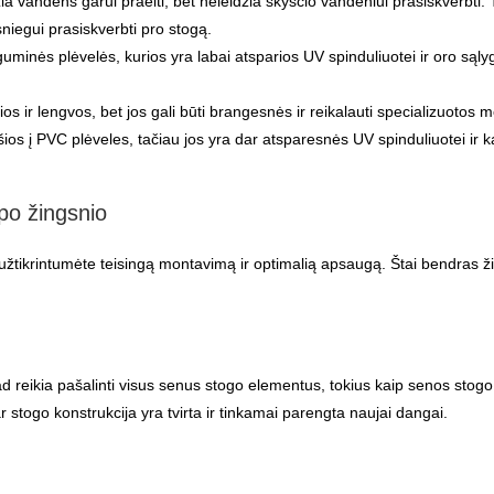
 vandens garui praeiti, bet neleidžia skysčio vandeniui prasiskverbti. Tai
sniegui prasiskverbti pro stogą.
nės plėvelės, kurios yra labai atsparios UV spinduliuotei ir oro sąlygom
ios ir lengvos, bet jos gali būti brangesnės ir reikalauti specializuotos
os į PVC plėveles, tačiau jos yra dar atsparesnės UV spinduliuotei ir kar
 po žingsnio
d užtikrintumėte teisingą montavimą ir optimalią apsaugą. Štai bendras ž
d reikia pašalinti visus senus stogo elementus, tokius kaip senos stogo d
 ar stogo konstrukcija yra tvirta ir tinkamai parengta naujai dangai.