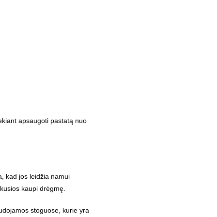
iekiant apsaugoti pastatą nuo
a, kad jos leidžia namui
inkusios kaupi drėgmę.
audojamos stoguose, kurie yra