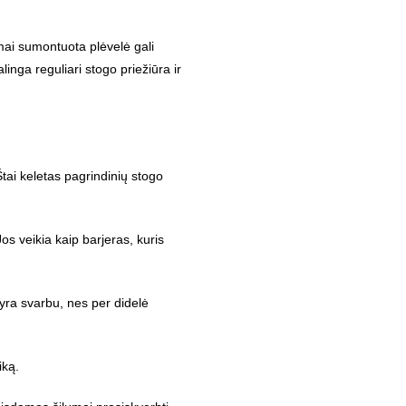
mai sumontuota plėvelė gali
linga reguliari stogo priežiūra ir
ai keletas pagrindinių stogo
s veikia kaip barjeras, kuris
yra svarbu, nes per didelė
iką.