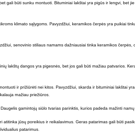
t gali būti sunku montuoti. Bituminiai lakštai yra pigūs ir lengvi, bet jie
tikroms klimato sąlygoms. Pavyzdžiui, keramikos čerpės yra puikiai tin
avyzdžiui, senovinio stiliaus namams dažniausiai tinka keramikos čerp
inių lakštų dangos yra pigesnės, bet jos gali būti mažiau patvarios. Kera
ntuoti ir prižiūrėti nei kitos. Pavyzdžiui, skarda ir bituminiai lakštai yr
ikalauja mažiau priežiūros.
. Daugelis gamintojų siūlo tvarias parinktis, kurios padeda mažinti nam
ri atitinka jūsų poreikius ir reikalavimus. Geras patarimas gali būti pasi
ividualius patarimus.