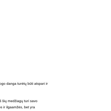
ogo danga turėtų būti atspari ir
š šių medžiagų turi savo
os ir ilgaamžės, bet yra