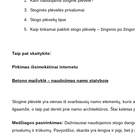
Kam naudojama stoginė plėvelė?
Stoginės plėvelės privalumai
Stogo plėvelių tipai
Kaip tinkamai pakloti stogo plėvelę – žingsnis po žings
Taip pat skaitykite:
Pirkimas išsimokėtinai internetu
Betono maišyklė – naudojimas namo statyboje
Stoginė plėvelė yra vienas iš svarbiausių namo elementų, kuris ap
ilgaamžė, o taip pat derėti prie namo architektūros. Štai keletas 
Medžiagos pasirinkimas:
Dažniausiai naudojamos stogo dangos y
privalumų ir trūkumų. Pavyzdžiui, skarda yra lengva ir pigi, bet ji