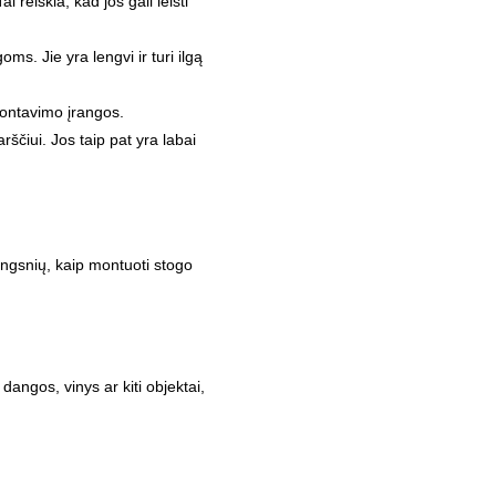
 reiškia, kad jos gali leisti
s. Jie yra lengvi ir turi ilgą
 montavimo įrangos.
ščiui. Jos taip pat yra labai
ingsnių, kaip montuoti stogo
angos, vinys ar kiti objektai,