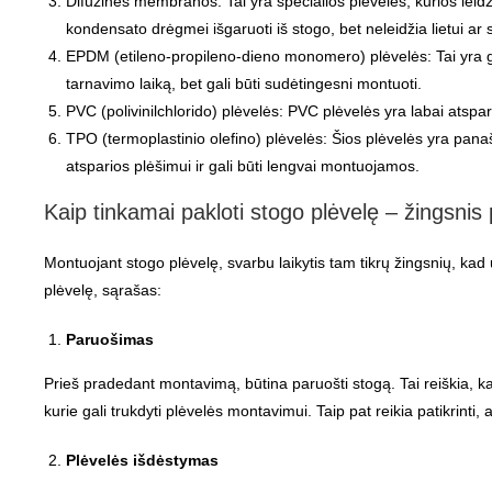
Difuzinės membranos: Tai yra specialios plėvelės, kurios leidžia
kondensato drėgmei išgaruoti iš stogo, bet neleidžia lietui ar 
EPDM (etileno-propileno-dieno monomero) plėvelės: Tai yra gumi
tarnavimo laiką, bet gali būti sudėtingesni montuoti.
PVC (polivinilchlorido) plėvelės: PVC plėvelės yra labai atspar
TPO (termoplastinio olefino) plėvelės: Šios plėvelės yra panaši
atsparios plėšimui ir gali būti lengvai montuojamos.
Kaip tinkamai pakloti stogo plėvelę – žingsnis
Montuojant stogo plėvelę, svarbu laikytis tam tikrų žingsnių, ka
plėvelę, sąrašas:
Paruošimas
Prieš pradedant montavimą, būtina paruošti stogą. Tai reiškia, ka
kurie gali trukdyti plėvelės montavimui. Taip pat reikia patikrinti,
Plėvelės išdėstymas