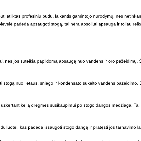
ūti atliktas profesiniu būdu, laikantis gamintojo nurodymų, nes netinka
plėvelė padeda apsaugoti stogą, tai nėra absoliuti apsauga ir toliau reika
, nes jos suteikia papildomą apsaugą nuo vandens ir oro pažeidimų. Št
 stogą nuo lietaus, sniego ir kondensato sukelto vandens pažeidimo. Jo
i, užkertant kelią drėgmės susikaupimui po stogo dangos medžiaga. Tai 
uliuotei, kas padeda išsaugoti stogo dangą ir pratęsti jos tarnavimo la