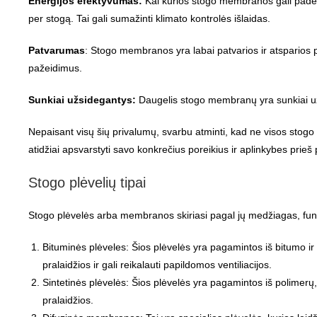
Energijos efektyvumas:
Kai kurios stogo membranos gali padėt
per stogą. Tai gali sumažinti klimato kontrolės išlaidas.
Patvarumas
: Stogo membranos yra labai patvarios ir atsparios plė
pažeidimus.
Sunkiai užsidegantys:
Daugelis stogo membranų yra sunkiai u
Nepaisant visų šių privalumų, svarbu atminti, kad ne visos stogo 
atidžiai apsvarstyti savo konkrečius poreikius ir aplinkybes prieš
Stogo plėvelių tipai
Stogo plėvelės arba membranos skiriasi pagal jų medžiagas, funkc
Bituminės plėveles: Šios plėvelės yra pagamintos iš bitumo ir
pralaidžios ir gali reikalauti papildomos ventiliacijos.
Sintetinės plėvelės: Šios plėvelės yra pagamintos iš polimerų, p
pralaidžios.