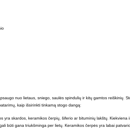
nio
saugo nuo lietaus, sniego, saulės spindulių ir kitų gamtos reiškinių. St
patarimų, kaip išsirinkti tinkamą stogo dangą:
ra skardos, keramikos čerpių, šiferio ar bituminių lakštų. Kiekviena i
 gali būti gana triukšminga per lietų. Keramikos čerpės yra labai patvari