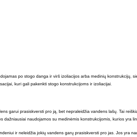
dojamas po stogo danga ir virš izoliacijos arba medinių konstrukcijų, s
ijai, kuri gali pakenkti stogo konstrukcijoms ir izoliacijai.
dens garui prasiskversti pro ją, bet nepraleidžia vandens lašų. Tai reiški
elės dažniausiai naudojamos su medinėmis konstrukcijomis, kurios yra l
deniui ir neleidžia jokių vandens garų prasiskversti pro jas. Jos yra n