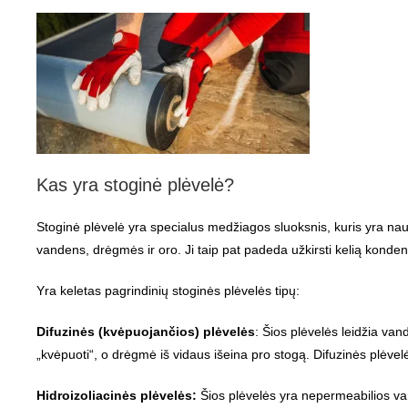
Kas yra stoginė plėvelė?
Stoginė plėvelė yra specialus medžiagos sluoksnis, kuris yra nau
vandens, drėgmės ir oro. Ji taip pat padeda užkirsti kelią kondensac
Yra keletas pagrindinių stoginės plėvelės tipų:
Difuzinės (kvėpuojančios) plėvelės
: Šios plėvelės leidžia van
„kvėpuoti“, o drėgmė iš vidaus išeina pro stogą. Difuzinės plėv
Hidroizoliacinės plėvelės:
Šios plėvelės yra nepermeabilios van