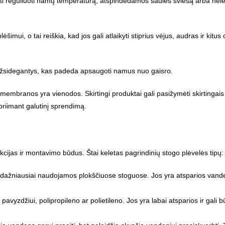
i reguliuoti namų temperatūrą, atspindėdamos saulės šviesą arba nele
šimui, o tai reiškia, kad jos gali atlaikyti stiprius vėjus, audras ir kitu
žsidegantys, kas padeda apsaugoti namus nuo gaisro.
membranos yra vienodos. Skirtingi produktai gali pasižymėti skirtingais
 priimant galutinį sprendimą.
ijas ir montavimo būdus. Štai keletas pagrindinių stogo plėvelės tipų:
 dažniausiai naudojamos plokščiuose stoguose. Jos yra atsparios vanden
avyzdžiui, polipropileno ar polietileno. Jos yra labai atsparios ir gali b