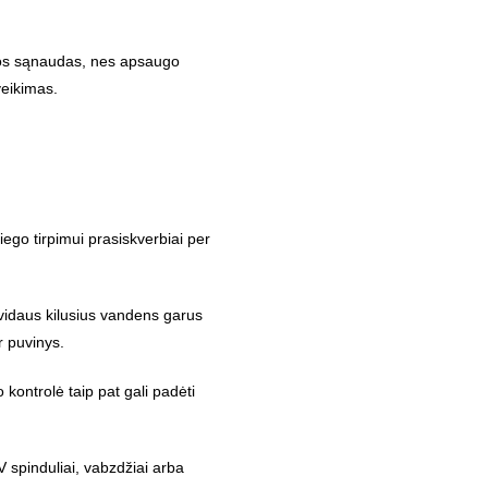
gijos sąnaudas, nes apsaugo
veikimas.
iego tirpimui prasiskverbiai per
 vidaus kilusius vandens garus
r puvinys.
kontrolė taip pat gali padėti
V spinduliai, vabzdžiai arba