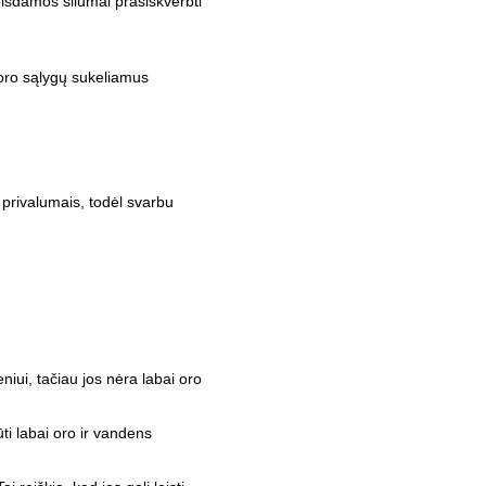
isdamos šilumai prasiskverbti
s oro sąlygų sukeliamus
 privalumais, todėl svarbu
iui, tačiau jos nėra labai oro
ūti labai oro ir vandens