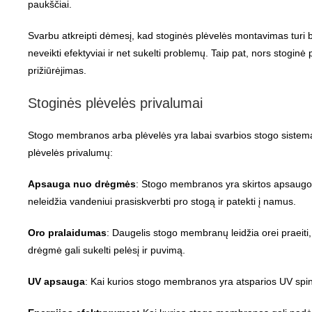
paukščiai.
Svarbu atkreipti dėmesį, kad stoginės plėvelės montavimas turi b
neveikti efektyviai ir net sukelti problemų. Taip pat, nors stoginė 
prižiūrėjimas.
Stoginės plėvelės privalumai
Stogo membranos arba plėvelės yra labai svarbios stogo sistemai
plėvelės privalumų:
Apsauga nuo drėgmės
: Stogo membranos yra skirtos apsaugoti
neleidžia vandeniui prasiskverbti pro stogą ir patekti į namus.
Oro pralaidumas
: Daugelis stogo membranų leidžia orei praeit
drėgmė gali sukelti pelėsį ir puvimą.
UV apsauga
: Kai kurios stogo membranos yra atsparios UV spind