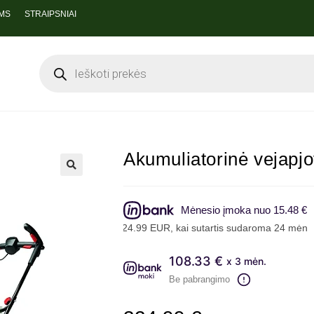
MS
STRAIPSNIAI
Akumuliatorinė vejap
Mėnesio įmoka nuo 15.48 €
olinantis 324.99 EUR, kai sutartis sudaroma 24 mėn. terminui, meti
108.33 €
x 3 mėn.
Be pabrangimo