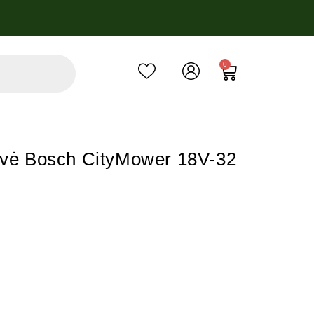
0
jovė Bosch CityMower 18V-32
nė palūkanų norma – 6.9%, sutarties sudarymo mokestis – 3%, sutarti