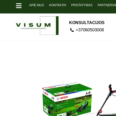
APIE MUS
KONTAKTAI
PRISTATYMAS
PARTNERIA
KONSULTACIJOS
+37060503008
Pavyzdžiui, sk