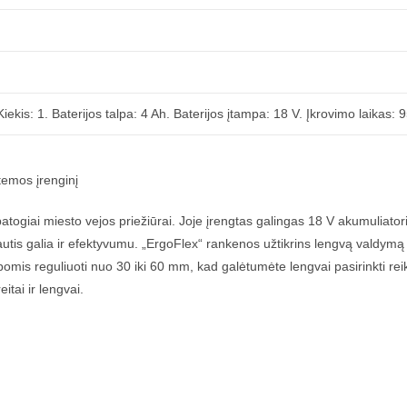
iekis: 1. Baterijos talpa: 4 Ah. Baterijos įtampa: 18 V. Įkrovimo laikas
temos įrenginį
atogiai miesto vejos priežiūrai. Joje įrengtas galingas 18 V akumuliat
autis galia ir efektyvumu. „ErgoFlex“ rankenos užtikrins lengvą valdymą i
omis reguliuoti nuo 30 iki 60 mm, kad galėtumėte lengvai pasirinkti re
eitai ir lengvai.