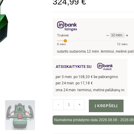
324,99
€
−
+
12
mėn.
Trukmė:
6
mėn.
72
mėn.
nantis
324,99
€, kai sutartis sudaroma
12
mėn. terminui, metinė palūkanų norma –
ATSISKAITYKITE SU
per
3
mėn. po
108,33
€ be pabrangimo
per 24 mėn. po
17,18
€
, kai sutartis sudaroma 24 mėn. terminui, metinė palūkanų norma –
13,9
%, sutar
-
+
Į KREPŠELĮ
Numatoma pristatymo data 2026.08.08 - 2026.08