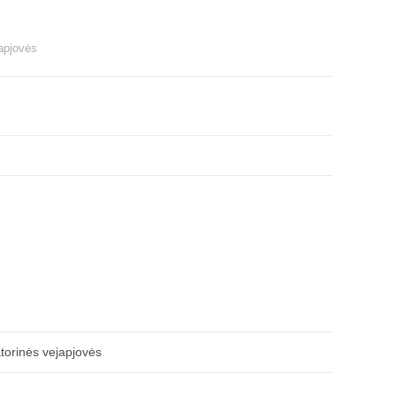
apjovės
torinės vejapjovės