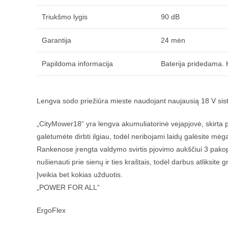
Triukšmo lygis
90 dB
Garantija
24 mėn
Papildoma informacija
Baterija pridedama. K
Lengva sodo priežiūra mieste naudojant naujausią 18 V sis
„CityMower18“ yra lengva akumuliatorinė vejapjovė, skirta p
galėtumėte dirbti ilgiau, todėl neribojami laidų galėsite mėg
Rankenose įrengta valdymo svirtis pjovimo aukščiui 3 pakop
nušienauti prie sienų ir ties kraštais, todėl darbus atliksite gr
Įveikia bet kokias užduotis.
„POWER FOR ALL“
ErgoFlex