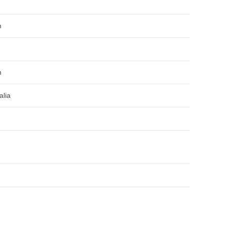
m
m
alia