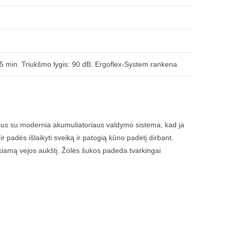
: 95 min. Triukšmo lygis: 90 dB. Ergoflex-System rankena
orius su modernia akumuliatoriaus valdymo sistema, kad ja
r padės išlaikyti sveiką ir patogią kūno padėtį dirbant.
ikiamą vejos aukštį. Žolės šukos padeda tvarkingai