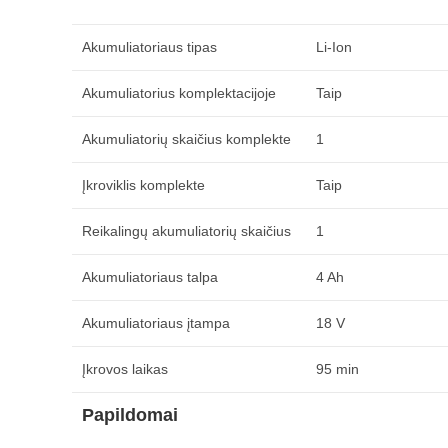
Akumuliatoriaus tipas
Li-Ion
Akumuliatorius komplektacijoje
Taip
Akumuliatorių skaičius komplekte
1
Įkroviklis komplekte
Taip
Reikalingų akumuliatorių skaičius
1
Akumuliatoriaus talpa
4 Ah
Akumuliatoriaus įtampa
18 V
Įkrovos laikas
95 min
Papildomai