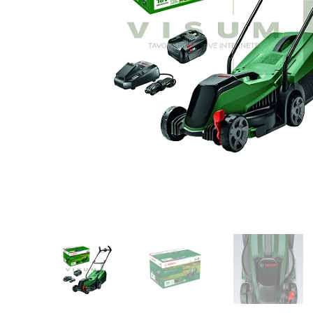
Pavyzdžiui, skoli
Pavyzdžiui, skolinantis
324,99
€