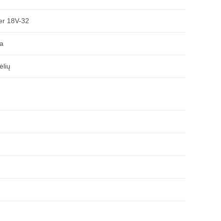
er 18V-32
a
ėlių