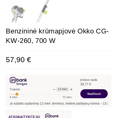
Benzininė krūmapjovė Okko CG-
KW-260, 700 W
57,90
€
Įmokos dydis
28,77
€
−
+
12
mėn.
Trukmė:
Skaičiuoti
6
mėn.
72
mėn.
kai sutartis sudaroma
12
mėn. terminui, metinė palūkanų norma –
13,90
%
, sutart
ATSISKAITYKITE SU