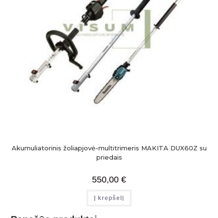
Akumuliatorinis žoliapjovė-multitrimeris MAKITA DUX60Z su
priedais
550,00
€
Į krepšelį