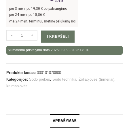
per
3
mėn. po
19,30
€ be pabrangimo
per 24 mėn. po
15,86
€
roma 24 mėn. terminui, metinė palūkanų norma –
13,9
%, sutarties sudarymo mokes
-
+
Į KREPŠELĮ
Numatoma pristatymo data 2026.08.09 - 2026.08.10
Produkto kodas:
000101070800
Kategorijos:
Sodo prekės
,
Sodo technika
,
Žoliapjovės (trimeriai),
krūmapjovės
APRAŠYMAS