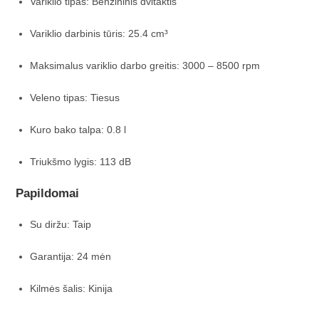
Variklio tipas: Benzininis dvitaktis
Variklio darbinis tūris: 25.4 cm³
Maksimalus variklio darbo greitis: 3000 – 8500 rpm
Veleno tipas: Tiesus
Kuro bako talpa: 0.8 l
Triukšmo lygis: 113 dB
Papildomai
Su diržu: Taip
Garantija: 24 mėn
Kilmės šalis: Kinija