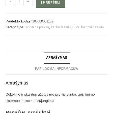
-
+
Į KREPŠELĮ
Produkto kodas:
205500001102
Kategorijos:
Apdailos prekės
,
Lauko fasadui
,
PVC kampai Fasado
APRAŠYMAS
PAPILDOMA INFORMACIJA
Aprašymas
Cokolinio ir skardos užbaigimo profilis skirtas apšiltinimo
sistemos ir skardos sujungimui
Panašūs produktai