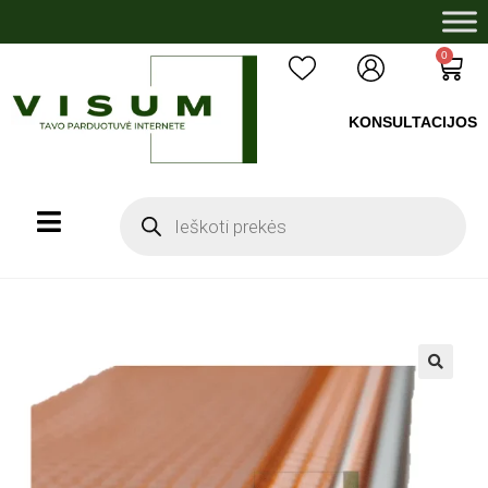
0
KONSULTACIJOS
+37060503008
🔍