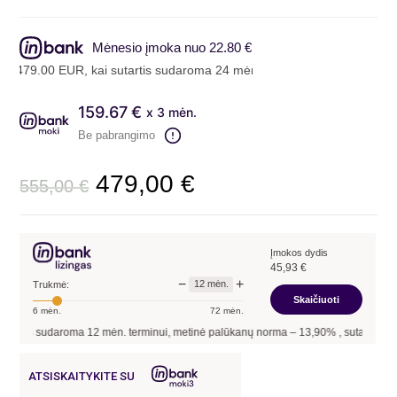
Mėnesio įmoka nuo 22.80 €
479.00 EUR, kai sutartis sudaroma 24 mėn. terminui, metinė palūkan
159.67 €
x 3 mėn.
Be pabrangimo
479,00
€
555,00
€
Įmokos dydis
45,93
€
−
+
12
mėn.
Trukmė:
Skaičiuoti
6
mėn.
72
mėn.
artis sudaroma
12
mėn. terminui, metinė palūkanų norma –
13,90
%
, sutarties suda
ATSISKAITYKITE SU