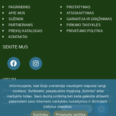
PAGRINDINIS
PRISTATYMAS
APIE MUS
ATSISKAITYMAS
SUŽINOK
GARANTIJA IR GRĄŽINIMAS
PARTNERIAMS
PIRKIMO TAISYKLĖS
PREKIŲ KATALOGAS
PRIVATUMO POLITIKA
KONTAKTAI
SEKITE MUS
VISUM
Informuojame, kad šioje svetainėje naudojami slapukai (angl.
Elektroninė prekyba nuo A iki Z. Įvairios prekių kategorijos –
cookies). Sutikdami, paspauskite mygtuką „Sutinku“ arba
naršykite toliau. Savo duotą sutikimą bet kada galėsite atšaukti
namams, sodui, laisvalaikiui, statyboms, automobiliui ir dar
pakeisdami savo interneto naršyklės nustatymus ir ištrindami
daugiau.
įrašytus slapukus.
Susisiekite
Suntinku
Privatumo politika
Copyright 2022 © VISUM Powered by
Getspace