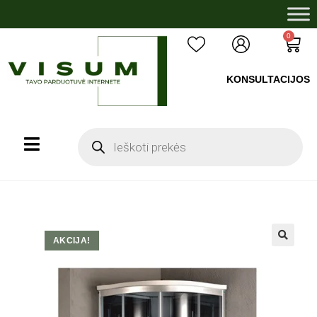
0
KONSULTACIJOS
+37060503008
AKCIJA!