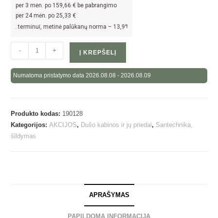
per
3
mėn. po
159,66
€ be pabrangimo
per 24 mėn. po
25,33
€
ėn. terminui, metinė palūkanų norma –
13,9
%, sutarties sudarymo mokestis -
3
%, 
-
+
Į KREPŠELĮ
Numatoma pristatymo data 2026.08.08 - 2026.08.09
Produkto kodas:
190128
Kategorijos:
AKCIJOS
,
Dušo kabinos ir jų priedai
,
Santechnika,
šildymas
APRAŠYMAS
PAPILDOMA INFORMACIJA