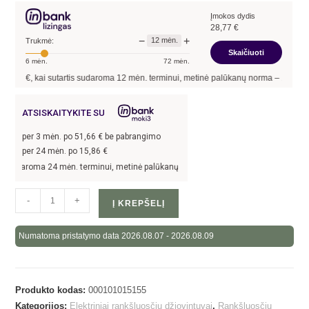
Įmokos dydis
28,77
€
−
+
12
mėn.
Trukmė:
Skaičiuoti
6
mėn.
72
mėn.
€, kai sutartis sudaroma
12
mėn. terminui, metinė palūkanų norma –
13,90
%
, suta
ATSISKAITYKITE SU
per
3
mėn. po
51,66
€ be pabrangimo
per 24 mėn. po
15,86
€
daroma 24 mėn. terminui, metinė palūkanų norma –
13,9
%, sutarties sudarymo mok
-
+
Į KREPŠELĮ
Numatoma pristatymo data 2026.08.07 - 2026.08.09
Produkto kodas:
000101015155
Kategorijos:
Elektriniai rankšluosčių džiovintuvai
,
Rankšluosčių