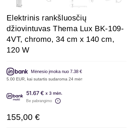
Elektrinis rankšluosčių
džiovintuvas Thema Lux BK-109-
4VT, chromo, 34 cm x 140 cm,
120 W
Mėnesio įmoka nuo 7.38 €
00 EUR, kai sutartis sudaroma 24 mėn. terminui, metinė palūkanų nor
51.67 €
x 3 mėn.
Be pabrangimo
155,00
€