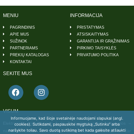
MENIU
INFORMACIJA
PAGRINDINIS
PRISTATYMAS
APIE MUS
ATSISKAITYMAS
SUŽINOK
GARANTIJA IR GRĄŽINIMAS
PARTNERIAMS
PIRKIMO TAISYKLĖS
PREKIŲ KATALOGAS
PRIVATUMO POLITIKA
KONTAKTAI
SEKITE MUS
VISUM
Informuojame, kad šioje svetainėje naudojami slapukai (angl.
Elektroninė prekyba nuo A iki Z. Įvairios prekių kategorijos –
cookies). Sutikdami, paspauskite mygtuką „Sutinku“ arba
naršykite toliau. Savo duotą sutikimą bet kada galėsite atšaukti
namams, sodui, laisvalaikiui, statyboms, automobiliui ir dar