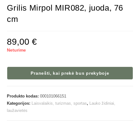
Grilis Mirpol MIR082, juoda, 76
cm
89,00
€
Neturime
Pranešti, kai prekė bus prekyboje
Produkto kodas:
000101066151
Kategorijos:
Laisvalaikis, turizmas, sportas
,
Lauko židiniai,
laužavietės