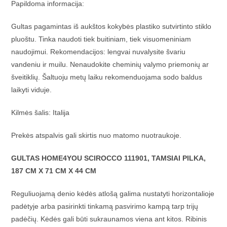
Papildoma informacija:
Gultas pagamintas iš aukštos kokybės plastiko sutvirtinto stiklo
pluoštu. Tinka naudoti tiek buitiniam, tiek visuomeniniam
naudojimui. Rekomendacijos: lengvai nuvalysite švariu
vandeniu ir muilu. Nenaudokite cheminių valymo priemonių ar
šveitiklių. Šaltuoju metų laiku rekomenduojama sodo baldus
laikyti viduje.
Kilmės šalis: Italija
Prekės atspalvis gali skirtis nuo matomo nuotraukoje.
GULTAS HOME4YOU SCIROCCO 111901, TAMSIAI PILKA,
187 CM X 71 CM X 44 CM
Reguliuojamą denio kėdės atlošą galima nustatyti horizontalioje
padėtyje arba pasirinkti tinkamą pasvirimo kampą tarp trijų
padėčių. Kėdės gali būti sukraunamos viena ant kitos. Ribinis