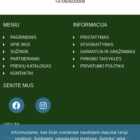
+37060503008
MENIU
INFORMACIJA
PAGRINDINIS
PRISTATYMAS
APIE MUS
ATSISKAITYMAS
SUŽINOK
GARANTIJA IR GRĄŽINIMAS
PARTNERIAMS
PIRKIMO TAISYKLĖS
PREKIŲ KATALOGAS
PRIVATUMO POLITIKA
KONTAKTAI
SEKITE MUS
VISUM
Informuojame, kad šioje svetainėje naudojami slapukai (angl.
Elektroninė prekyba nuo A iki Z. Įvairios prekių kategorijos –
cookies). Sutikdami, paspauskite mygtuką „Sutinku“ arba