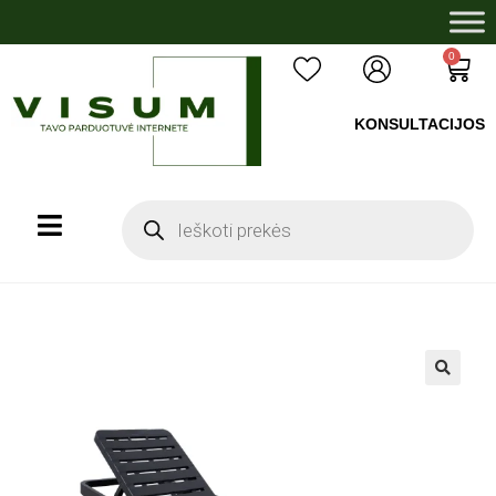
0
KONSULTACIJOS
+37060503008
🔍