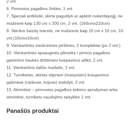
2 vnt.
6. Pirmosios pagalbos žirklės, 1 vnt.
7. Speciali antklodė, skirta paguldyti ar apkloti nukentėjusįjį, ne
mažesnė kaip 130 cm x 200 cm, 2 vnt. (160cmx210cm)
8. Sterilus žaizdų tvarstis, ne mažesnis kaip 10 cm x 10 cm, 10
vnt.(10cmx10cm)
9. Vienkartinės medicininės pirštinės, 2 komplektai (po 2 vnt.)
10. Vienkartinės apsauginės plėvelės / pirmos pagalbos
gaivinimo kaukės dirbtiniam kvėpavimui atlikti, 2 vnt.
11. Vienkartinis šalčio maišelis, 2 vnt.
12. Turniketas, skirtas stipriam (masyviam) kraujavimui
galūnėse (rankose, kojose) stabdyti, 2 vnt.
13. Atmintinė – pirmosios pagalbos teikimo aprašymas arba
atmintinė, turniketo naudojimo taisyklės 1 vnt.
Panašūs produktai