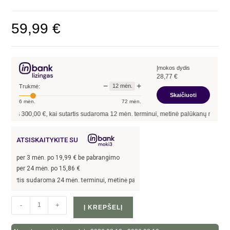
59,99
€
Įmokos dydis
28,77
€
−
+
12
mėn.
Trukmė:
Skaičiuoti
6
mėn.
72
mėn.
tis
300,00
€, kai sutartis sudaroma
12
mėn. terminui, metinė palūkanų norma –
13,
ATSISKAITYKITE SU
per
3
mėn. po
19,99
€ be pabrangimo
per 24 mėn. po
15,86
€
tartis sudaroma 24 mėn. terminui, metinė palūkanų norma –
13,9
%, sutarties su
-
+
Į KREPŠELĮ