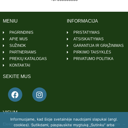
MENIU
INFORMACIJA
PAGRINDINIS
PRISTATYMAS
APIE MUS
ATSISKAITYMAS
SUŽINOK
GARANTIJA IR GRĄŽINIMAS
PARTNERIAMS
PIRKIMO TAISYKLĖS
PREKIŲ KATALOGAS
PRIVATUMO POLITIKA
KONTAKTAI
SEKITE MUS
VISUM
Informuojame, kad šioje svetainėje naudojami slapukai (angl.
Elektroninė prekyba nuo A iki Z. Įvairios prekių kategorijos –
cookies). Sutikdami, paspauskite mygtuką „Sutinku“ arba