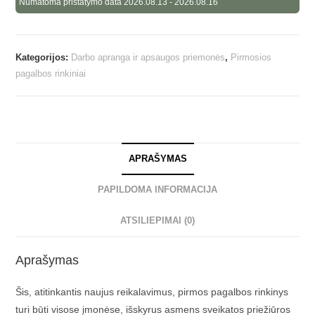
Numatoma pristatymo data 2026.08.13 - 2026.08.16
Kategorijos:
Darbo apranga ir apsaugos priemonės
,
Pirmosios
pagalbos rinkiniai
APRAŠYMAS
PAPILDOMA INFORMACIJA
ATSILIEPIMAI (0)
Aprašymas
Šis, atitinkantis naujus reikalavimus, pirmos pagalbos rinkinys
turi būti visose įmonėse, išskyrus asmens sveikatos priežiūros