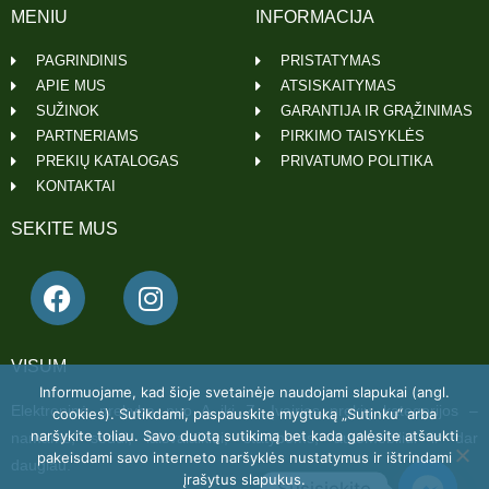
MENIU
INFORMACIJA
PAGRINDINIS
PRISTATYMAS
APIE MUS
ATSISKAITYMAS
SUŽINOK
GARANTIJA IR GRĄŽINIMAS
PARTNERIAMS
PIRKIMO TAISYKLĖS
PREKIŲ KATALOGAS
PRIVATUMO POLITIKA
KONTAKTAI
SEKITE MUS
VISUM
Informuojame, kad šioje svetainėje naudojami slapukai (angl.
Elektroninė prekyba nuo A iki Z. Įvairios prekių kategorijos –
cookies). Sutikdami, paspauskite mygtuką „Sutinku“ arba
naršykite toliau. Savo duotą sutikimą bet kada galėsite atšaukti
namams, sodui, laisvalaikiui, statyboms, automobiliui ir dar
pakeisdami savo interneto naršyklės nustatymus ir ištrindami
daugiau.
įrašytus slapukus.
Susisiekite