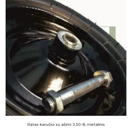
Ratas karučiui su ašimi 3.50-8, metalinis