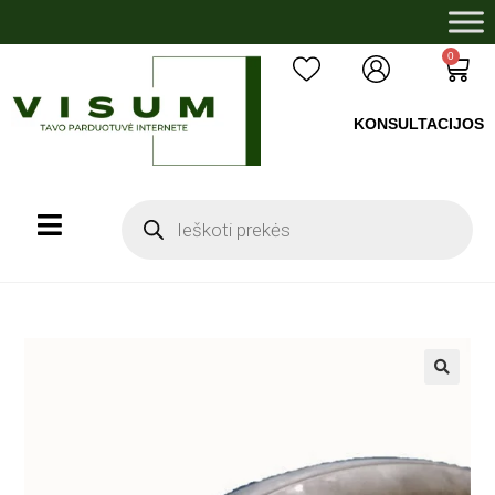
0
KONSULTACIJOS
+37060503008
🔍