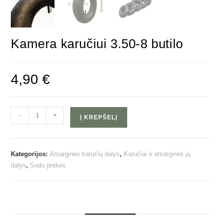
Kamera karučiui 3.50-8 butilo
4,90
€
-
+
Į KREPŠELĮ
Kategorijos:
Atsarginės karučių dalys
,
Karučiai ir atsarginės jų
dalys
,
Sodo prekės