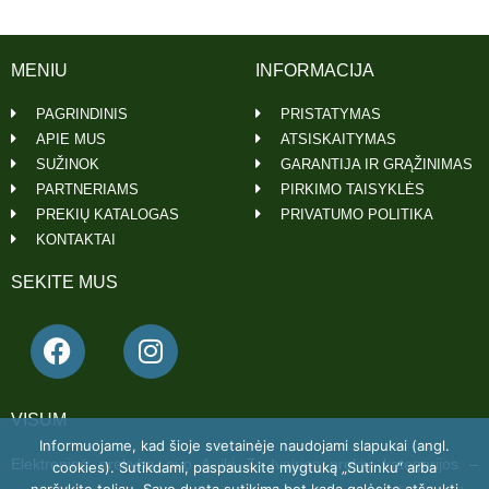
MENIU
INFORMACIJA
PAGRINDINIS
PRISTATYMAS
APIE MUS
ATSISKAITYMAS
SUŽINOK
GARANTIJA IR GRĄŽINIMAS
PARTNERIAMS
PIRKIMO TAISYKLĖS
PREKIŲ KATALOGAS
PRIVATUMO POLITIKA
KONTAKTAI
SEKITE MUS
VISUM
Informuojame, kad šioje svetainėje naudojami slapukai (angl.
Elektroninė prekyba nuo A iki Z. Įvairios prekių kategorijos –
cookies). Sutikdami, paspauskite mygtuką „Sutinku“ arba