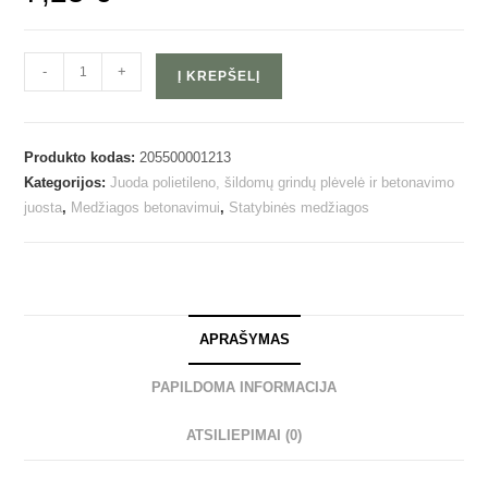
-
+
Į KREPŠELĮ
Produkto kodas:
205500001213
Kategorijos:
Juoda polietileno, šildomų grindų plėvelė ir betonavimo
juosta
,
Medžiagos betonavimui
,
Statybinės medžiagos
APRAŠYMAS
PAPILDOMA INFORMACIJA
ATSILIEPIMAI (0)