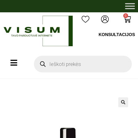
0
KONSULTACIJOS
+37060503008
🔍