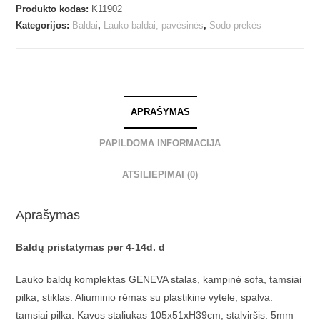
Produkto kodas:
K11902
Kategorijos:
Baldai
,
Lauko baldai, pavėsinės
,
Sodo prekės
APRAŠYMAS
PAPILDOMA INFORMACIJA
ATSILIEPIMAI (0)
Aprašymas
Baldų pristatymas per 4-14d. d
Lauko baldų komplektas GENEVA stalas, kampinė sofa, tamsiai
pilka, stiklas. Aliuminio rėmas su plastikine vytele, spalva:
tamsiai pilka. Kavos staliukas 105x51xH39cm, stalviršis: 5mm