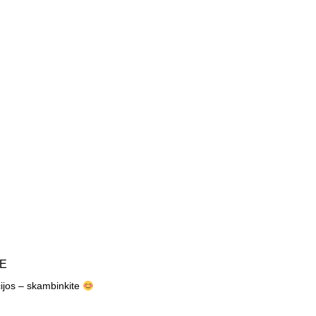
TE
cijos – skambinkite