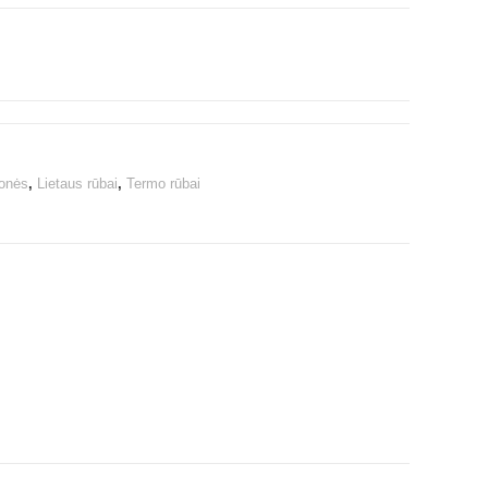
monės
,
Lietaus rūbai
,
Termo rūbai