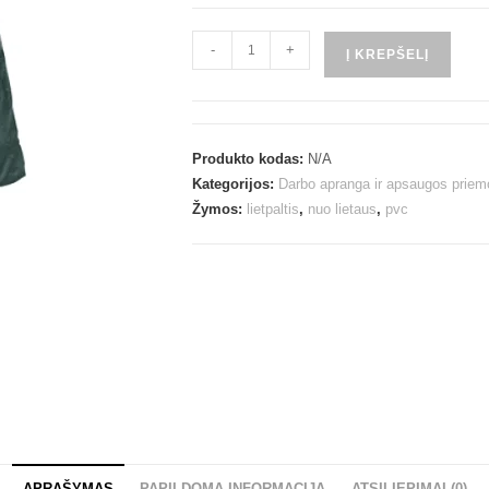
-
+
Į KREPŠELĮ
Produkto kodas:
N/A
Kategorijos:
Darbo apranga ir apsaugos prie
Žymos:
lietpaltis
,
nuo lietaus
,
pvc