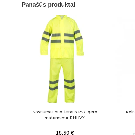
Panašūs produktai
Kostiumas nuo lietaus PVC gero
Keln
matomumo RNHVY
18,50
€