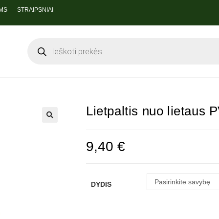
MS
STRAIPSNIAI
Lietpaltis nuo lietau
9,40
€
Pasirinkite savybę
DYDIS