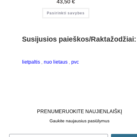
43,50
€
Pasirinkti savybes
Susijusios paieškos/Raktažodžiai:
lietpaltis
nuo lietaus
pvc
,
,
PRENUMERUOKITE NAUJIENLAIŠKĮ
Gaukite naujausius pasiūlymus