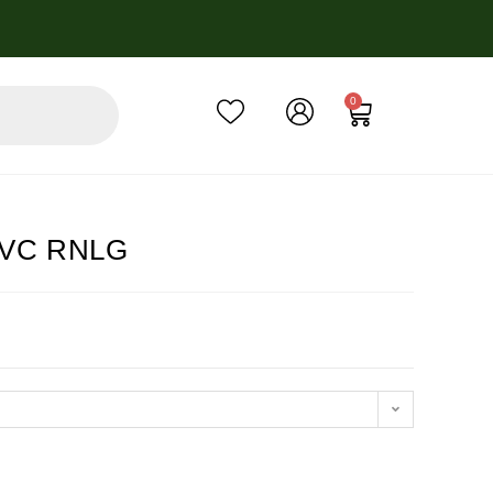
0
s PVC RNLG