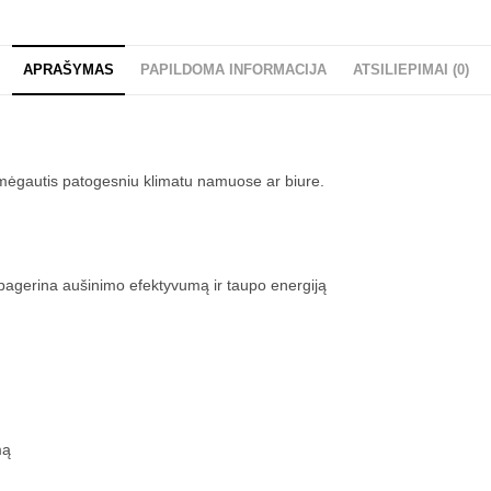
APRAŠYMAS
PAPILDOMA INFORMACIJA
ATSILIEPIMAI (0)
mėgautis patogesniu klimatu namuose ar biure.
 pagerina aušinimo efektyvumą ir taupo energiją
mą