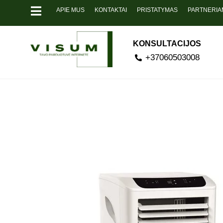
APIE MUS
KONTAKTAI
PRISTATYMAS
PARTNERIA
KONSULTACIJOS
+37060503008
Pavyzdžiui