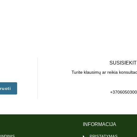
SUSISIEKI
Turite klausimų ar reikia konsulta
ruoti
+3706050300
INFORMACIJA
INDINIS
PRISTATYMAS