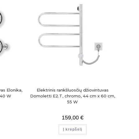
vas Elonika,
Elektrinis rankšluosčių džiovintuvas
 40 W
Domoletti E2.T, chromo, 44 cm x 60 cm,
55 W
159,00
€
Į krepšelį