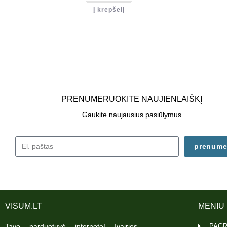
Į krepšelį
PRENUMERUOKITE NAUJIENLAIŠKĮ
Gaukite naujausius pasiūlymus
prenume
VISUM.LT
MENIU
Tavo parduotuvė internete! Įvairios
PAGR