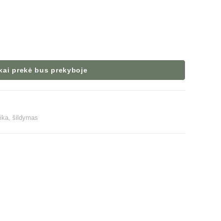
 kai prekė bus prekyboje
ika, šildymas