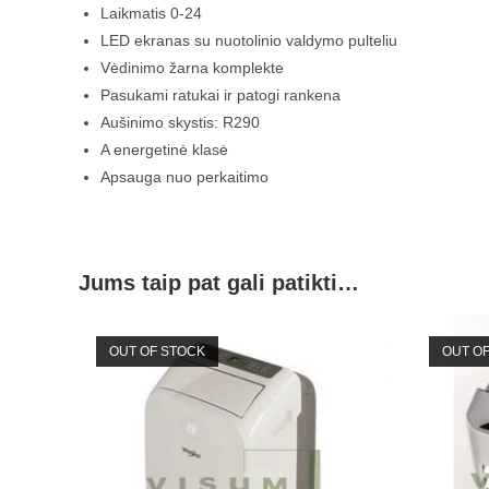
Laikmatis 0-24
LED ekranas su nuotolinio valdymo pulteliu
Vėdinimo žarna komplekte
Pasukami ratukai ir patogi rankena
Aušinimo skystis: R290
A energetinė klasė
Apsauga nuo perkaitimo
Jums taip pat gali patikti…
OUT OF STOCK
OUT O