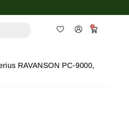
0
nierius RAVANSON PC-9000,
etinė palūkanų norma – 6.9%, sutarties sudarymo mokestis – 3%, sut