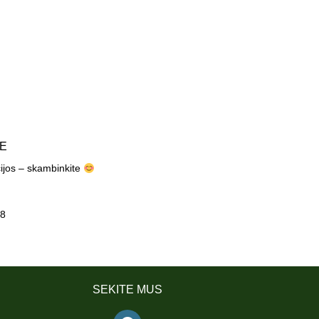
TE
cijos – skambinkite
8
SEKITE MUS