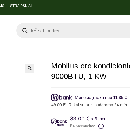
MS
STRAIPSNIAI
Mobilus oro kondicio
9000BTU, 1 KW
Mėnesio įmoka nuo 11.85 €
, skolinantis 249.00 EUR, kai sutartis sudaroma 24 mėn. terminui, m
83.00 €
x 3 mėn.
Be pabrangimo