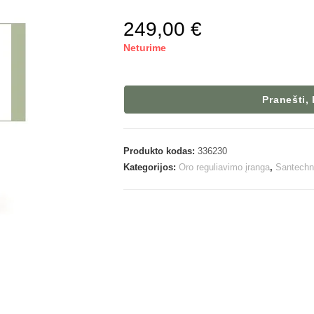
249,00
€
Neturime
Pranešti,
Produkto kodas:
336230
Kategorijos:
Oro reguliavimo įranga
,
Santechn