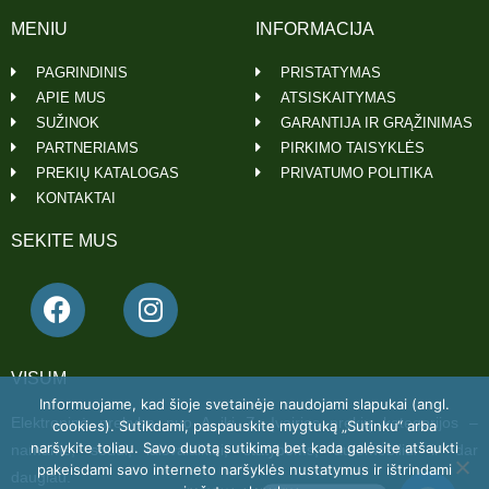
MENIU
INFORMACIJA
PAGRINDINIS
PRISTATYMAS
APIE MUS
ATSISKAITYMAS
SUŽINOK
GARANTIJA IR GRĄŽINIMAS
PARTNERIAMS
PIRKIMO TAISYKLĖS
PREKIŲ KATALOGAS
PRIVATUMO POLITIKA
KONTAKTAI
SEKITE MUS
VISUM
Informuojame, kad šioje svetainėje naudojami slapukai (angl.
Elektroninė prekyba nuo A iki Z. Įvairios prekių kategorijos –
cookies). Sutikdami, paspauskite mygtuką „Sutinku“ arba
naršykite toliau. Savo duotą sutikimą bet kada galėsite atšaukti
namams, sodui, laisvalaikiui, statyboms, automobiliui ir dar
pakeisdami savo interneto naršyklės nustatymus ir ištrindami
daugiau.