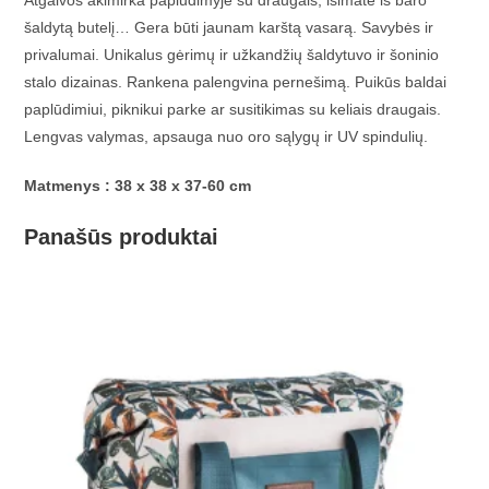
Atgaivos akimirka paplūdimyje su draugais, išimate iš baro
šaldytą butelį… Gera būti jaunam karštą vasarą. Savybės ir
privalumai. Unikalus gėrimų ir užkandžių šaldytuvo ir šoninio
stalo dizainas. Rankena palengvina pernešimą. Puikūs baldai
paplūdimiui, piknikui parke ar susitikimas su keliais draugais.
Lengvas valymas, apsauga nuo oro sąlygų ir UV spindulių.
Matmenys : 38 x 38 x 37-60 cm
Panašūs produktai