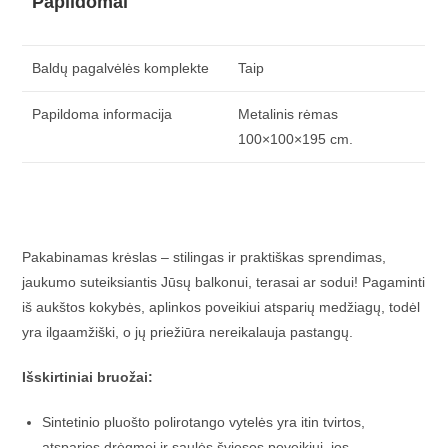
Papildomai
Baldų pagalvėlės komplekte
Taip
Papildoma informacija
Metalinis rėmas
100×100×195 cm.
Pakabinamas krėslas – stilingas ir praktiškas sprendimas,
jaukumo suteiksiantis Jūsų balkonui, terasai ar sodui! Pagaminti
iš aukštos kokybės, aplinkos poveikiui atsparių medžiagų, todėl
yra ilgaamžiški, o jų priežiūra nereikalauja pastangų.
Išskirtiniai bruožai:
Sintetinio pluošto polirotango vytelės yra itin tvirtos,
atsparios drėgmei ir saulės šviesos poveikiui, jos