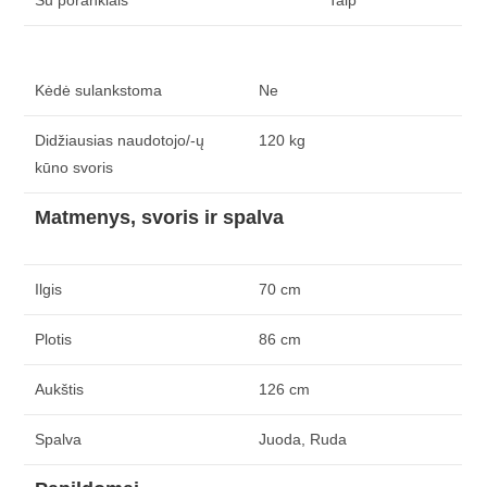
Su porankiais
Taip
Kėdė sulankstoma
Ne
Didžiausias naudotojo/-ų
120 kg
kūno svoris
Matmenys, svoris ir spalva
Ilgis
70 cm
Plotis
86 cm
Aukštis
126 cm
Spalva
Juoda, Ruda