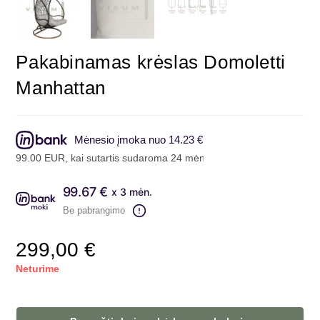
Pakabinamas krėslas Domoletti
Manhattan
Mėnesio įmoka nuo 14.23 €
00 EUR, kai sutartis sudaroma 24 mėn. terminui, metinė palūkanų no
99.67 €
x 3 mėn.
Be pabrangimo
299,00
€
Neturime