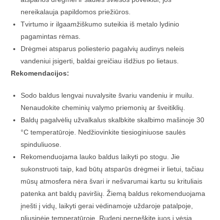
nereikalauja papildomos priežiūros.
Tvirtumo ir ilgaamžiškumo suteikia iš metalo lydinio
pagamintas rėmas.
Drėgmei atsparus poliesterio pagalvių audinys neleis
vandeniui įsigerti, baldai greičiau išdžius po lietaus.
Rekomendacijos:
Sodo baldus lengvai nuvalysite švariu vandeniu ir muilu.
Nenaudokite cheminių valymo priemonių ar šveitiklių.
Baldų pagalvėlių užvalkalus skalbkite skalbimo mašinoje 30
°C temperatūroje. Nedžiovinkite tiesioginiuose saulės
spinduliuose.
Rekomenduojama lauko baldus laikyti po stogu. Jie
sukonstruoti taip, kad būtų atsparūs drėgmei ir lietui, tačiau
mūsų atmosfera nėra švari ir nešvarumai kartu su krituliais
patenka ant baldų paviršių. Žiemą baldus rekomenduojama
įnešti į vidų, laikyti gerai vėdinamoje uždaroje patalpoje,
pliusinėje temperatūroje. Rudenį perneškite juos į vėsią