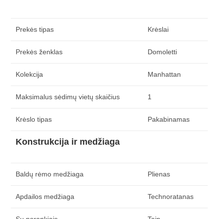
Prekės tipas
Krėslai
Prekės ženklas
Domoletti
Kolekcija
Manhattan
Maksimalus sėdimų vietų skaičius
1
Krėslo tipas
Pakabinamas
Konstrukcija ir medžiaga
Baldų rėmo medžiaga
Plienas
Apdailos medžiaga
Technoratanas