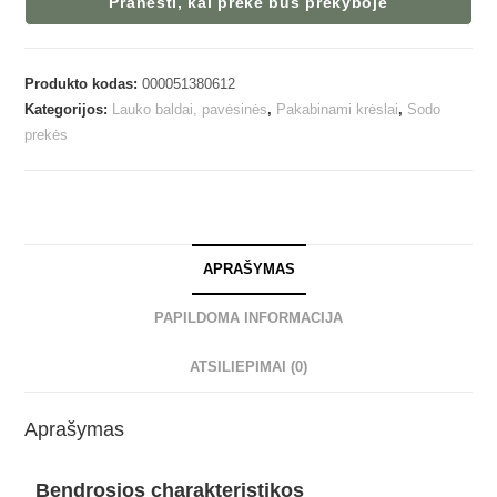
Pranešti, kai prekė bus prekyboje
Produkto kodas:
000051380612
Kategorijos:
Lauko baldai, pavėsinės
,
Pakabinami krėslai
,
Sodo
prekės
APRAŠYMAS
PAPILDOMA INFORMACIJA
ATSILIEPIMAI (0)
Aprašymas
Bendrosios charakteristikos