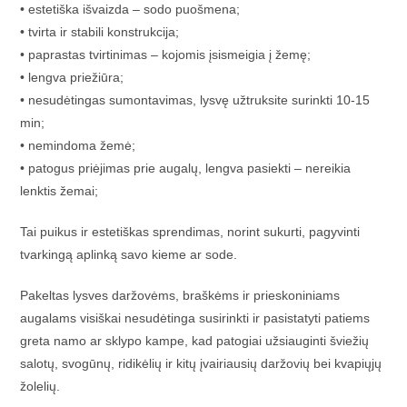
• estetiška išvaizda – sodo puošmena;
• tvirta ir stabili konstrukcija;
• paprastas tvirtinimas – kojomis įsismeigia į žemę;
• lengva priežiūra;
• nesudėtingas sumontavimas, lysvę užtruksite surinkti 10-15
min;
• nemindoma žemė;
• patogus priėjimas prie augalų, lengva pasiekti – nereikia
lenktis žemai;
Tai puikus ir estetiškas sprendimas, norint sukurti, pagyvinti
tvarkingą aplinką savo kieme ar sode.
Pakeltas lysves daržovėms, braškėms ir prieskoniniams
augalams visiškai nesudėtinga susirinkti ir pasistatyti patiems
greta namo ar sklypo kampe, kad patogiai užsiauginti šviežių
salotų, svogūnų, ridikėlių ir kitų įvairiausių daržovių bei kvapiųjų
žolelių.