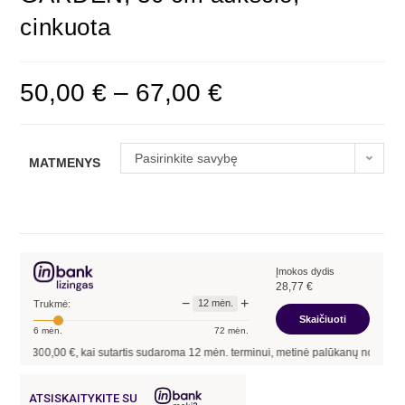
cinkuota
50,00
€
–
67,00
€
Pasirinkite savybę
MATMENYS
Įmokos dydis
28,77
€
−
+
12
mėn.
Trukmė:
Skaičiuoti
6
mėn.
72
mėn.
00,00
€, kai sutartis sudaroma
12
mėn. terminui, metinė palūkanų norma –
13,90
ATSISKAITYKITE SU