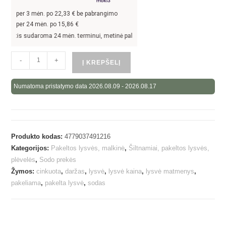
per
3
mėn. po
22,33
€ be pabrangimo
per 24 mėn. po
15,86
€
tis sudaroma 24 mėn. terminui, metinė palūkanų norma –
13,9
%, sutarties sudary
-
+
Į KREPŠELĮ
Numatoma pristatymo data 2026.08.09 - 2026.08.17
Produkto kodas:
4779037491216
Kategorijos:
Pakeltos lysvės, malkinė
,
Šiltnamiai, pakeltos lysvės,
plėvelės
,
Sodo prekės
Žymos:
cinkuota
,
daržas
,
lysvė
,
lysvė kaina
,
lysvė matmenys
,
pakeliama
,
pakelta lysvė
,
sodas