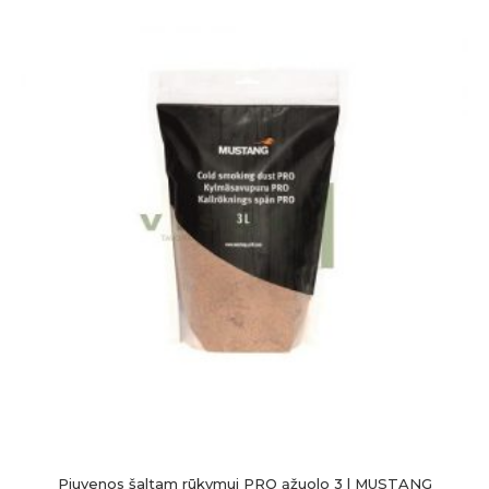
Pjuvenos šaltam rūkymui PRO ąžuolo 3 l MUSTANG