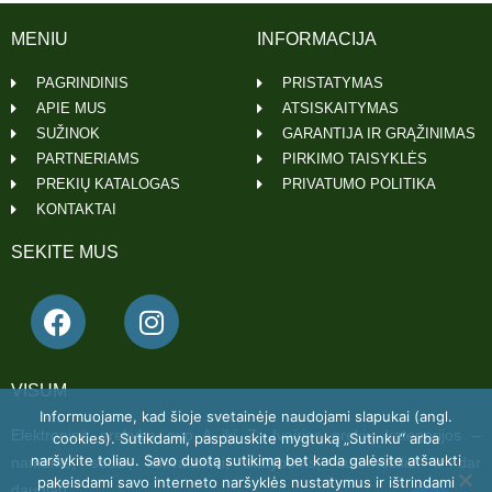
MENIU
INFORMACIJA
PAGRINDINIS
PRISTATYMAS
APIE MUS
ATSISKAITYMAS
SUŽINOK
GARANTIJA IR GRĄŽINIMAS
PARTNERIAMS
PIRKIMO TAISYKLĖS
PREKIŲ KATALOGAS
PRIVATUMO POLITIKA
KONTAKTAI
SEKITE MUS
VISUM
Informuojame, kad šioje svetainėje naudojami slapukai (angl.
Elektroninė prekyba nuo A iki Z. Įvairios prekių kategorijos –
cookies). Sutikdami, paspauskite mygtuką „Sutinku“ arba
naršykite toliau. Savo duotą sutikimą bet kada galėsite atšaukti
namams, sodui, laisvalaikiui, statyboms, automobiliui ir dar
pakeisdami savo interneto naršyklės nustatymus ir ištrindami
daugiau.