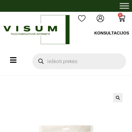
0
KONSULTACIJOS
+37060503008
🔍