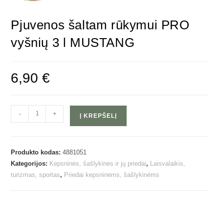
Pjuvenos šaltam rūkymui PRO
vyšnių 3 l MUSTANG
6,90
€
-
+
Į KREPŠELĮ
Produkto kodas:
4881051
Kategorijos:
Kepsninės, šašlykinės ir jų priedai
,
Laisvalaikis,
turizmas, sportas
,
Priedai kepsninėms, šašlykinėms