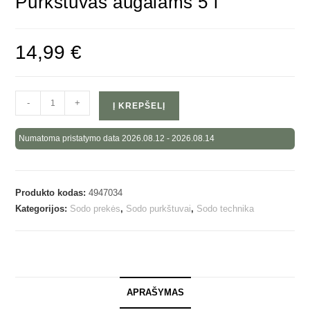
Purkštuvas augalams 5 l
14,99
€
-
+
Į KREPŠELĮ
Numatoma pristatymo data 2026.08.12 - 2026.08.14
Produkto kodas:
4947034
Kategorijos:
Sodo prekės
,
Sodo purkštuvai
,
Sodo technika
APRAŠYMAS