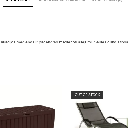
APRAŠYMAS
PAPILDOMA INFORMACIJA
ATSILIEPIMAI (0)
kacijos medienos ir padengtas medienos aliejumi. Saulės gulto atloša
OUT OF STOCK