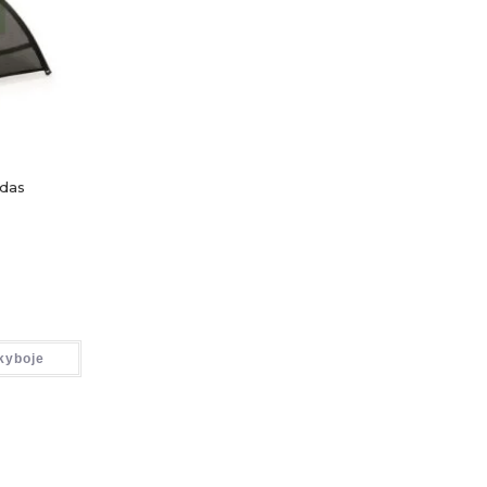
odas
kyboje