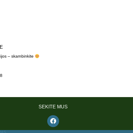
TE
cijos – skambinkite
8
SEKITE MUS
MAS