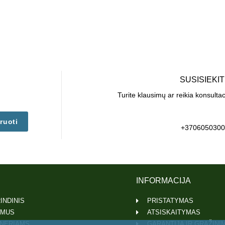
SUSISIEKI
Turite klausimų ar reikia konsulta
ruoti
+3706050300
INFORMACIJA
INDINIS
PRISTATYMAS
 MUS
ATSISKAITYMAS
NERIAMS
GARANTIJA IR GRĄŽINI