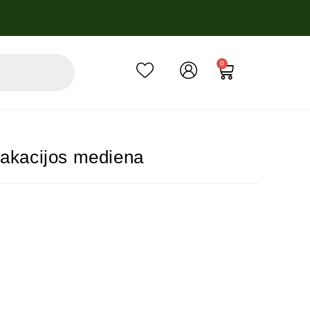
0
 akacijos mediena
metinė palūkanų norma – 6.9%, sutarties sudarymo mokestis – 3%, sut