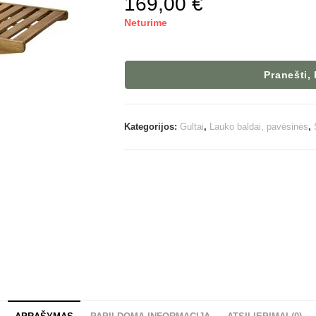
169,00
€
Neturime
Pranešti,
Kategorijos:
Gultai
,
Lauko baldai, pavėsinės
,