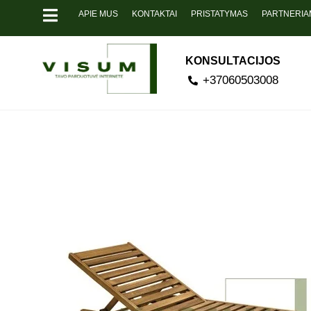
APIE MUS
KONTAKTAI
PRISTATYMAS
PARTNERIA
KONSULTACIJOS
+37060503008
Pavyzdžiui