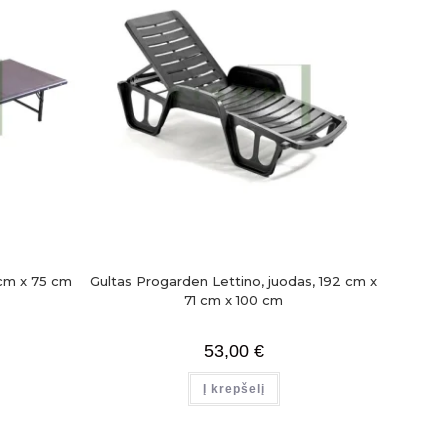
 cm x 75 cm
Gultas Progarden Lettino, juodas, 192 cm x
71 cm x 100 cm
53,00
€
Į krepšelį