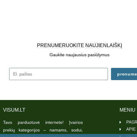
PRENUMERUOKITE NAUJIENLAIŠKĮ
Gaukite naujausius pasiūlymus
prenume
VISUM.LT
MENIU
Tavo parduotuvė internete! Įvairios
PAGR
APIE
prekių kategorijos – namams, sodui,
PART