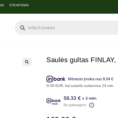
MS
STRAIPSNIAI
Saulės gultas FINLAY,
Mėnesio įmoka nuo 8.04 €
, skolinantis 169.00 EUR, kai sutartis sudaroma 24 mėn. terminui, 
56.33 €
x 3 mėn.
Be pabrangimo