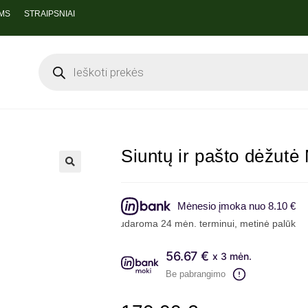
MS
STRAIPSNIAI
Siuntų ir pašto dėžutė
Mėnesio įmoka nuo 8.10 €
ai sutartis sudaroma 24 mėn. terminui, metinė palūkanų norma – 6.9%
56.67 €
x 3 mėn.
Be pabrangimo