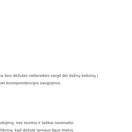
a šios dėžutės nebereikės vargti dėl dažnų kelionių į
ų bei korespondencijos saugojimui.
audojimą, nes siuntos ir laiškai nesimaišo.
tikrina, kad dėžutė tarnaus ilgus metus.