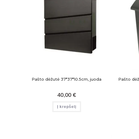
Pašto dėžutė 37*37*10.5cm, juoda
Pašto dėž
40,00
€
Į krepšelį