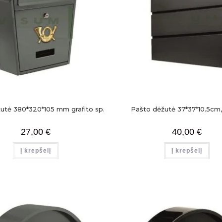
utė 380*320*105 mm grafito sp.
Pašto dėžutė 37*37*10.5cm,
27,00
€
40,00
€
Į krepšelį
Į krepšelį