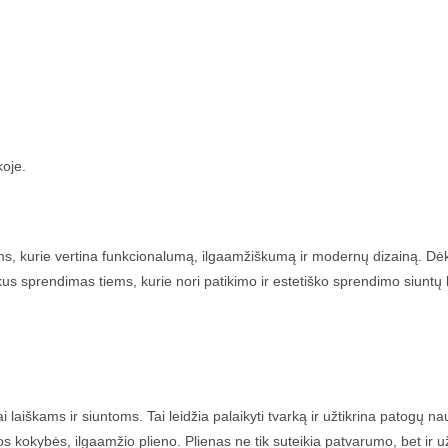
koje.
ms, kurie vertina funkcionalumą, ilgaamžiškumą ir modernų dizainą. Dėk
ikus sprendimas tiems, kurie nori patikimo ir estetiško sprendimo siunt
ai laiškams ir siuntoms. Tai leidžia palaikyti tvarką ir užtikrina patogų n
okybės, ilgaamžio plieno. Plienas ne tik suteikia patvarumo, bet ir už