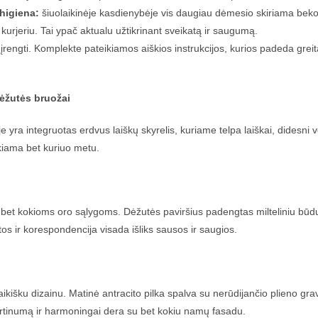
 higiena:
šiuolaikinėje kasdienybėje vis daugiau dėmesio skiriama beko
kurjeriu. Tai ypač aktualu užtikrinant sveikatą ir saugumą.
 įrengti. Komplekte pateikiamos aiškios instrukcijos, kurios padeda grei
ėžutės bruožai
yra integruotas erdvus laiškų skyrelis, kuriame telpa laiškai, didesni vok
kiama bet kuriuo metu.
i bet kokioms oro sąlygoms. Dėžutės paviršius padengtas milteliniu būdu, 
s ir korespondencija visada išliks sausos ir saugios.
aikišku dizainu. Matinė antracito pilka spalva su nerūdijančio plieno g
irtinumą ir harmoningai dera su bet kokiu namų fasadu.