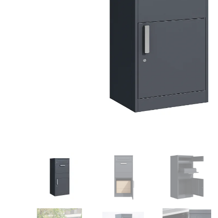
Pavyzdžiui, skolinantis
300,00
€, kai suta
Pavyzdžiui, skolinantis
300,00
€, kai sutartis sudaroma