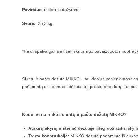
Paviršius
: miltelinis dažymas
Svoris
: 25,3 kg
*Reali spalva gali šiek tiek skirtis nuo pavaizduotos nuotrau
Siuntų ir pašto dėžutė MIKKO – tai idealus pasirinkimas tie
paštomatą ar nerimauti dėl siuntų, paliktų prie durų. Tai pu
Kodėl verta rinktis siuntų ir pašto dėžutę MIKKO?
Atskirų skyrių sistema:
dėžutėje integruoti atskiri skyri
Tvirta konstrukcija:
MIKKO dėžutė pagaminta iš aukštos k