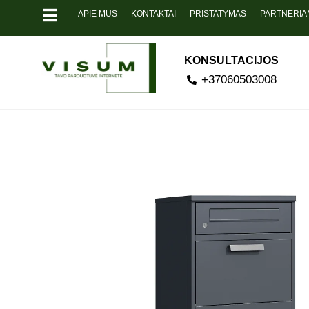
APIE MUS
KONTAKTAI
PRISTATYMAS
PARTNERIA
KONSULTACIJOS
+37060503008
Pavyzdžiui, skolinantis 170.00 EUR, k