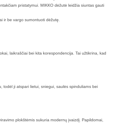
ntakčiam pristatymui. MIKKO dėžutė leidžia siuntas gauti
tai ir be vargo sumontuoti dėžutę.
ai, laikraščiai bei kita korespondencija. Tai užtikrina, kad
todėl ji atspari lietui, sniegui, saulės spinduliams bei
raviravimo plokštėmis sukuria modernų įvaizdį. Papildomai,