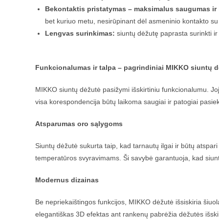
Bekontaktis pristatymas – maksimalus saugumas ir
bet kuriuo metu, nesirūpinant dėl asmeninio kontakto su 
Lengvas surinkimas:
siuntų dėžutę paprasta surinkti ir
Funkcionalumas ir talpa –
pagrindiniai MIKKO siuntų d
MIKKO siuntų dėžutė pasižymi išskirtiniu funkcionalumu. Joje 
visa korespondencija būtų laikoma saugiai ir patogiai pasie
Atsparumas oro sąlygoms
Siuntų dėžutė sukurta taip, kad tarnautų ilgai ir būtų atspar
temperatūros svyravimams. Ši savybė garantuoja, kad siunto
Modernus dizainas
Be nepriekaištingos funkcijos, MIKKO dėžutė išsiskiria šiuol
elegantiškas 3D efektas ant rankenų pabrėžia dėžutės išsk