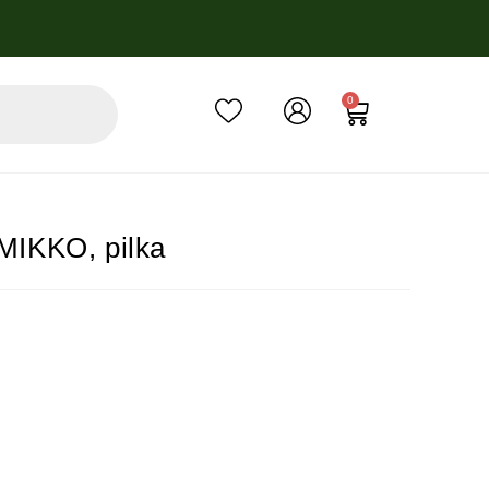
0
 MIKKO, pilka
, sutarties sudarymo mokestis – 3%, sutarties administravimo mokest