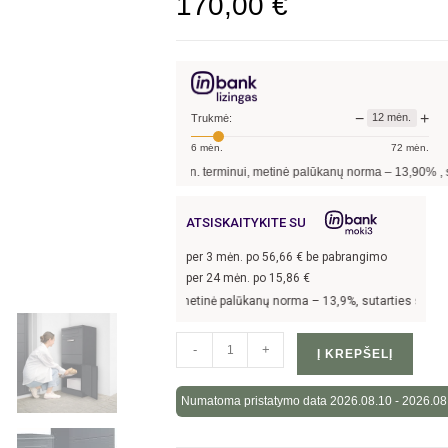
170,00
€
−
+
12
mėn.
Trukmė:
6
mėn.
72
mėn.
rtis sudaroma
12
mėn. terminui, metinė palūkanų norma –
13,90
%
, sutarties sudar
ATSISKAITYKITE SU
per
3
mėn. po
56,66
€ be pabrangimo
per 24 mėn. po
15,86
€
 24 mėn. terminui, metinė palūkanų norma –
13,9
%, sutarties sudarymo mokestis
-
+
Į KREPŠELĮ
Numatoma pristatymo data 2026.08.10 - 2026.08