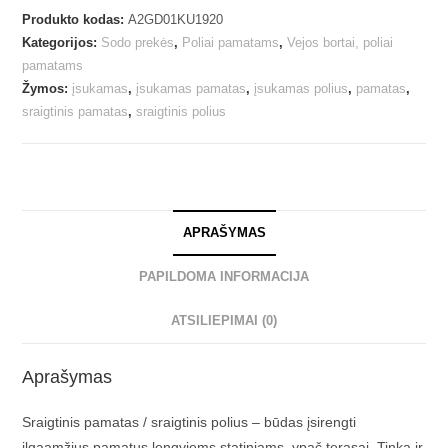
Produkto kodas:
A2GD01KU1920
Kategorijos:
Sodo prekės
,
Poliai pamatams
,
Vejos bortai, poliai
pamatams
Žymos:
įsukamas
,
įsukamas pamatas
,
įsukamas polius
,
pamatas
,
sraigtinis pamatas
,
sraigtinis polius
APRAŠYMAS
PAPILDOMA INFORMACIJA
ATSILIEPIMAI (0)
Aprašymas
Sraigtinis pamatas / sraigtinis polius – būdas įsirengti
ilgaamžius pamatus lengviems statiniams, ypač terasai. Tinka ir