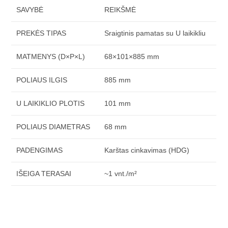
SAVYBĖ
REIKŠMĖ
PREKĖS TIPAS
Sraigtinis pamatas su U laikikliu
MATMENYS (D×P×L)
68×101×885 mm
POLIAUS ILGIS
885 mm
U LAIKIKLIO PLOTIS
101 mm
POLIAUS DIAMETRAS
68 mm
PADENGIMAS
Karštas cinkavimas (HDG)
IŠEIGA TERASAI
~1 vnt./m²