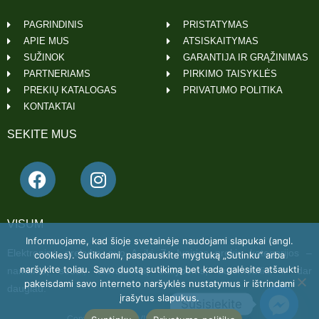
PAGRINDINIS
PRISTATYMAS
APIE MUS
ATSISKAITYMAS
SUŽINOK
GARANTIJA IR GRĄŽINIMAS
PARTNERIAMS
PIRKIMO TAISYKLĖS
PREKIŲ KATALOGAS
PRIVATUMO POLITIKA
KONTAKTAI
SEKITE MUS
VISUM
Informuojame, kad šioje svetainėje naudojami slapukai (angl.
Elektroninė prekyba nuo A iki Z. Įvairios prekių kategorijos –
cookies). Sutikdami, paspauskite mygtuką „Sutinku“ arba
naršykite toliau. Savo duotą sutikimą bet kada galėsite atšaukti
namams, sodui, laisvalaikiui, statyboms, automobiliui ir dar
pakeisdami savo interneto naršyklės nustatymus ir ištrindami
daugiau.
įrašytus slapukus.
Susisiekite