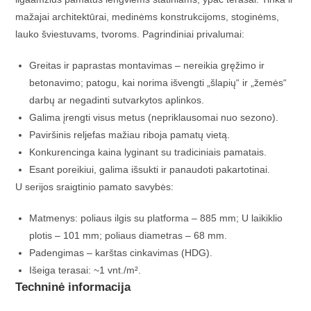
mažajai architektūrai, medinėms konstrukcijoms, stoginėms,
lauko šviestuvams, tvoroms. Pagrindiniai privalumai:
Greitas ir paprastas montavimas – nereikia gręžimo ir
betonavimo; patogu, kai norima išvengti „šlapių“ ir „žemės“
darbų ar negadinti sutvarkytos aplinkos.
Galima įrengti visus metus (nepriklausomai nuo sezono).
Paviršinis reljefas mažiau riboja pamatų vietą.
Konkurencinga kaina lyginant su tradiciniais pamatais.
Esant poreikiui, galima išsukti ir panaudoti pakartotinai.
U serijos sraigtinio pamato savybės:
Matmenys: poliaus ilgis su platforma – 885 mm; U laikiklio
plotis – 101 mm; poliaus diametras – 68 mm.
Padengimas – karštas cinkavimas (HDG).
Išeiga terasai: ~1 vnt./m².
Techninė informacija