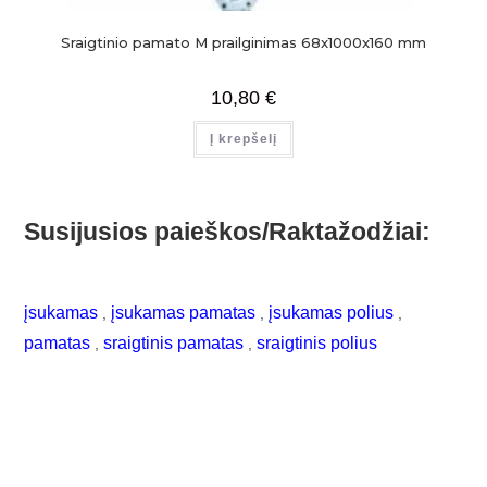
Sraigtinio pamato M prailginimas 68x1000x160 mm
10,80
€
Į krepšelį
Susijusios paieškos/Raktažodžiai:
įsukamas
įsukamas pamatas
įsukamas polius
,
,
,
pamatas
sraigtinis pamatas
sraigtinis polius
,
,