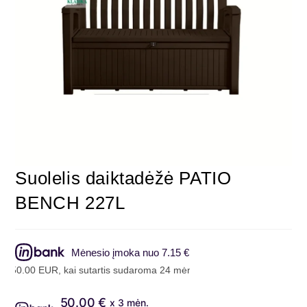
Suolelis daiktadėžė PATIO
BENCH 227L
Mėnesio įmoka nuo 7.15 €
50.00 EUR, kai sutartis sudaroma 24 mėn. terminui, metinė palūkanų 
50.00 €
x 3 mėn.