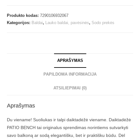
Produkto kodas:
7290106932067
Kategorijos:
Baldai
,
Lauko baldai, pavėsinės
,
Sodo prekės
APRAŠYMAS
PAPILDOMA INFORMACIJA
ATSILIEPIMAI (0)
Aprašymas
Du viename! Suoliukas ir talpi daiktadėžė viename. Daiktadėžė
PATIO BENCH tai originalus sprendimas norintiems sutvarkyti
savo balkoną ar sodą elegantišku, bet ir praktišku būdu. Dėl