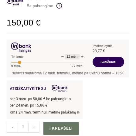
Be pabrangimo
150,00
€
Įmokos dydis
28,77
€
−
+
12
mėn.
Trukmė:
Skaičiuoti
6
mėn.
72
mėn.
kai sutartis sudaroma
12
mėn. terminui, metinė palūkanų norma –
13,90
%
, sutart
ATSISKAITYKITE SU
per
3
mėn. po
50,00
€ be pabrangimo
per 24 mėn. po
15,86
€
udaroma 24 mėn. terminui, metinė palūkanų norma –
13,9
%, sutarties sudarymo mo
-
+
Į KREPŠELĮ