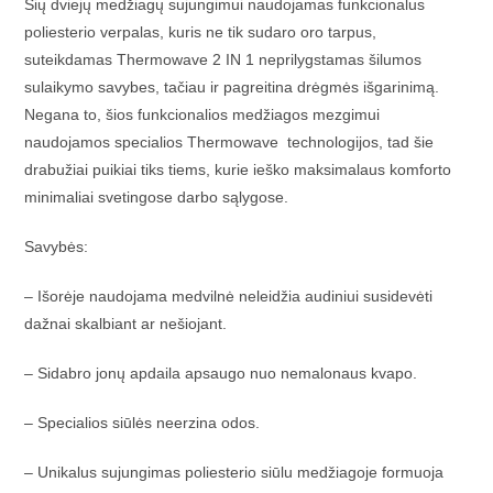
Šių dviejų medžiagų sujungimui naudojamas funkcionalus
poliesterio verpalas, kuris ne tik sudaro oro tarpus,
suteikdamas Thermowave 2 IN 1 neprilygstamas šilumos
sulaikymo savybes, tačiau ir pagreitina drėgmės išgarinimą.
Negana to, šios funkcionalios medžiagos mezgimui
naudojamos specialios Thermowave technologijos, tad šie
drabužiai puikiai tiks tiems, kurie ieško maksimalaus komforto
minimaliai svetingose darbo sąlygose.
Savybės:
– Išorėje naudojama medvilnė neleidžia audiniui susidevėti
dažnai skalbiant ar nešiojant.
– Sidabro jonų apdaila apsaugo nuo nemalonaus kvapo.
– Specialios siūlės neerzina odos.
– Unikalus sujungimas poliesterio siūlu medžiagoje formuoja