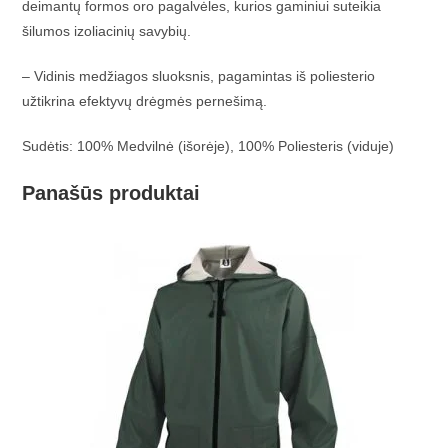
deimantų formos oro pagalvėles, kurios gaminiui suteikia
šilumos izoliacinių savybių.
– Vidinis medžiagos sluoksnis, pagamintas iš poliesterio
užtikrina efektyvų drėgmės pernešimą.
Sudėtis: 100% Medvilnė (išorėje), 100% Poliesteris (viduje)
Panašūs produktai