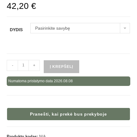
42,20
€
Pasirinkite savybę
DYDIS
-
+
Į KREPŠELĮ
Numatoma pristatymo data 2026.08.08
Pranešti, kai prekė bus prekyboje
Produkto kodas:
N/A