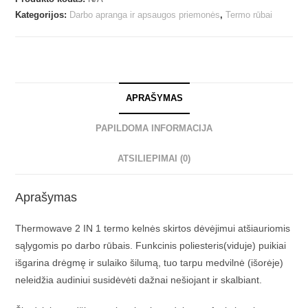
Kategorijos:
Darbo apranga ir apsaugos priemonės
,
Termo rūbai
APRAŠYMAS
PAPILDOMA INFORMACIJA
ATSILIEPIMAI (0)
Aprašymas
Thermowave 2 IN 1 termo kelnės skirtos dėvėjimui atšiauriomis
sąlygomis po darbo rūbais. Funkcinis poliesteris(viduje) puikiai
išgarina drėgmę ir sulaiko šilumą, tuo tarpu medvilnė (išorėje)
neleidžia audiniui susidėvėti dažnai nešiojant ir skalbiant.