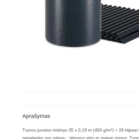
Aprašymas
Tvoros juostos rinkinys 35 x 0,19 m (450 g/m²) + 28 klipsa
nepalankių oro sąlygų : stipraus vėjo ar sniego pūgos. Tvor