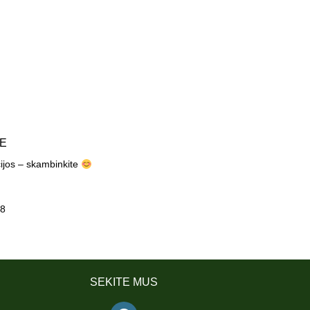
TE
cijos – skambinkite
8
SEKITE MUS