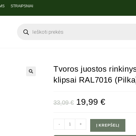
MS
STRAIPSNIAI
Tvoros juostos rinkiny
klipsai RAL7016 (Pilka
🔍
19,99
€
33,09
€
-
+
Į KREPŠELĮ