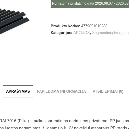
Numatoma pristatymo data 2026.08.07 - 2026.08
Produkto kodas:
4779051010288
Kategorijos:
AKCIJOS
,
Segmentinių tvorų juo
APRAŠYMAS
PAPILDOMA INFORMACIJA
ATSILIEPIMAI (0)
i RAL7016 (Pilka) – puikus sprendimas norintiems privatumo. PP juosto
os juostos pagamintos iš ilgaamžio ir UV poveikiui atsparaus PP, storis