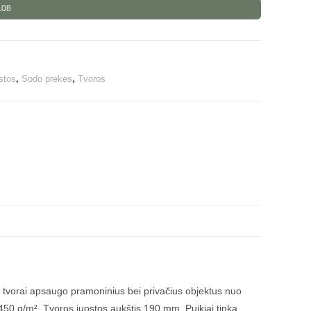
.08
stos
,
Sodo prekės
,
Tvoros
s tvorai apsaugo pramoninius bei privačius objektus nuo
 450 g/m². Tvoros juostos aukštis 190 mm. Puikiai tinka