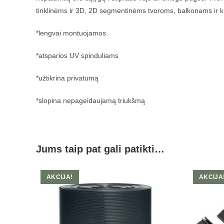
tinklinėms ir 3D, 2D segmentinėms tvoroms, balkonams ir 
*lengvai montuojamos
*atsparios UV spinduliams
*užtikrina privatumą
*slopina nepageidaujamą triukšmą
Jums taip pat gali patikti…
AKCIJA!
AKCIJA