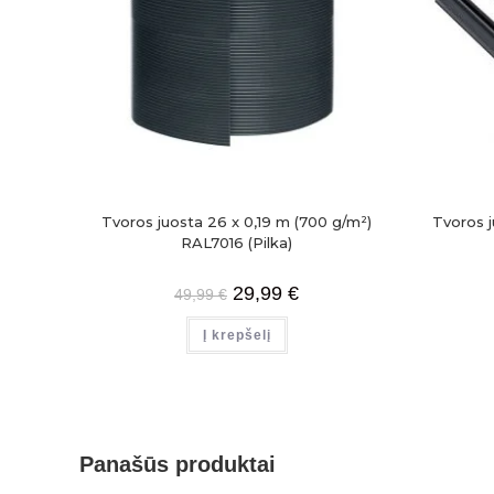
Tvoros juosta 26 x 0,19 m (700 g/m²)
Tvoros j
RAL7016 (Pilka)
29,99
€
49,99
€
Į krepšelį
Panašūs produktai