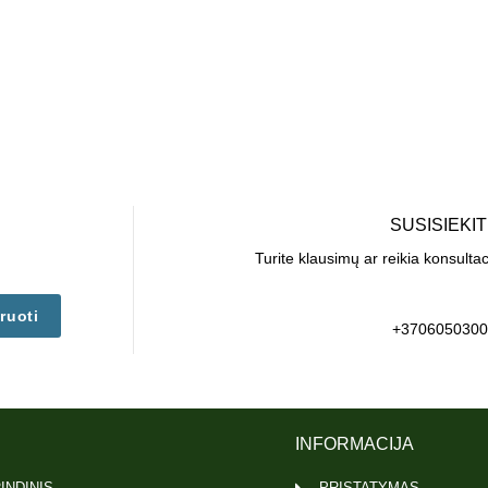
SUSISIEKI
Turite klausimų ar reikia konsulta
ruoti
+3706050300
INFORMACIJA
INDINIS
PRISTATYMAS