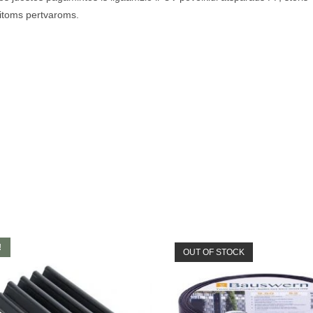
kitoms pertvaroms.
!
OUT OF STOCK