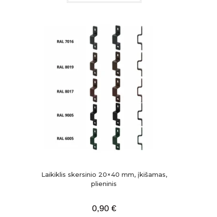
Laikiklis skersinio 20×40 mm, įkišamas,
plieninis
0,90
€