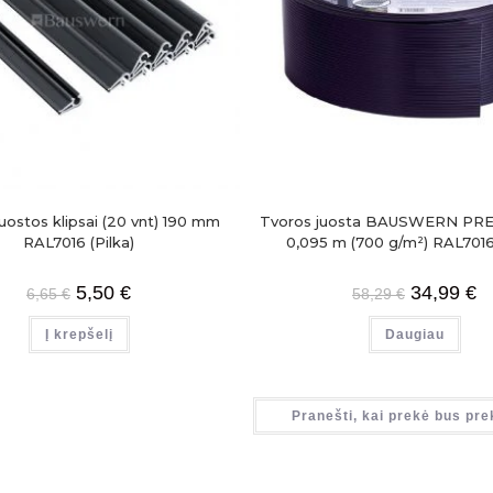
uostos klipsai (20 vnt) 190 mm
Tvoros juosta BAUSWERN PRE
RAL7016 (Pilka)
0,095 m (700 g/m²) RAL7016 
5,50
€
34,99
€
6,65
€
58,29
€
Į krepšelį
Daugiau
Pranešti, kai prekė bus pre