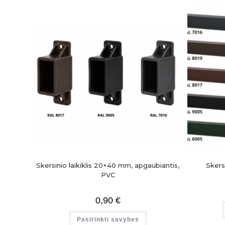
Skersinio laikiklis 20×40 mm, apgaubiantis,
Skers
PVC
0,90
€
Pasirinkti savybes