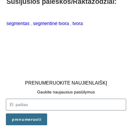
Susijusios paieškos/Raktažodžiai:
segmentas
segmentinė tvora
tvora
,
,
PRENUMERUOKITE NAUJIENLAIŠKĮ
Gaukite naujausius pasiūlymus
prenumeruoti