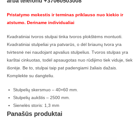
arba telefonu +37060503008
Pristatymo mokestis ir terminas priklauso nuo kiekio ir
atstumo. Deriname individualiai
Kvadratiniai tvoros stulpai tinka tvoros plokštėms montuoti.
Kvadratiniai stulpeliai yra patvarūs, o dėl briaunų tvora yra
tvirtesnė nei naudojant apvalius stulpelius. Tvoros stulpas yra
karštai cinkuotas, todėl apsaugotas nuo rūdijimo tiek viduje, tiek
išorėje. Be to, stulpai taip pat padengiami žaliais dažais.
Komplekte su dangteliu.
Stulpelių skersmuo – 40×60 mm.
Stulpelių aukštis – 2500 mm.
Sienelės storis: 1,3 mm
Panašūs produktai