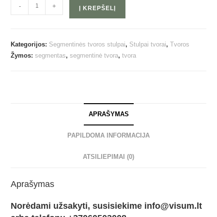
-
+
Į KREPŠELĮ
Kategorijos:
Segmentinės tvoros stulpai
,
Stulpai tvorai
,
Tvoros
Žymos:
segmentas
,
segmentinė tvora
,
tvora
APRAŠYMAS
PAPILDOMA INFORMACIJA
ATSILIEPIMAI (0)
Aprašymas
Norėdami užsakyti, susisiekime info@visum.lt