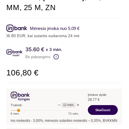
MM, 25 M, ZN
Mėnesio įmoka nuo 5.09 €
6.80 EUR, kai sutartis sudaroma 24 mėn. terminui, metinė palūkanų n
35.60 €
x 3 mėn.
Be pabrangimo
106,80
€
Įmokos dydis
28,77
€
−
+
12
mėn.
Trukmė:
Skaičiuoti
6
mėn.
72
mėn.
arymo mokestis -
3,00
%, mėnesio sutarties mokestis –
0,35
%, BVKKMN –
30,27
%, b