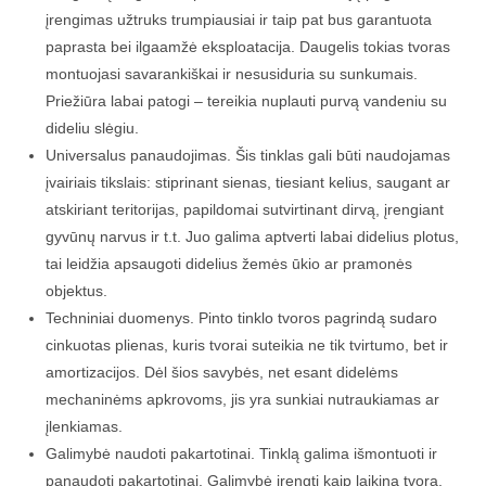
įrengimas užtruks trumpiausiai ir taip pat bus garantuota
paprasta bei ilgaamžė eksploatacija. Daugelis tokias tvoras
montuojasi savarankiškai ir nesusiduria su sunkumais.
Priežiūra labai patogi – tereikia nuplauti purvą vandeniu su
dideliu slėgiu.
Universalus panaudojimas. Šis tinklas gali būti naudojamas
įvairiais tikslais: stiprinant sienas, tiesiant kelius, saugant ar
atskiriant teritorijas, papildomai sutvirtinant dirvą, įrengiant
gyvūnų narvus ir t.t. Juo galima aptverti labai didelius plotus,
tai leidžia apsaugoti didelius žemės ūkio ar pramonės
objektus.
Techniniai duomenys. Pinto tinklo tvoros pagrindą sudaro
cinkuotas plienas, kuris tvorai suteikia ne tik tvirtumo, bet ir
amortizacijos. Dėl šios savybės, net esant didelėms
mechaninėms apkrovoms, jis yra sunkiai nutraukiamas ar
įlenkiamas.
Galimybė naudoti pakartotinai. Tinklą galima išmontuoti ir
panaudoti pakartotinai. Galimybė įrengti kaip laikiną tvorą.