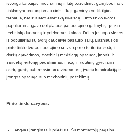
išvengti korozijos, mechaninių ir kitų pažeidimų, gamybos metu
tinklas yra padengiamas cinku. Taip gaminys ne tik ilgiau
tarnauja, bet ir išlaiko estetišką išvaizdą. Pinto tinklo tvoros
populiarumą įgavo dėl plataus panaudojimo galimybių, puikių
techninių duomenų ir prieinamos kainos. Dėl to jos tapo vienos
iš populiariausių tvorų daugelyje pasaulio šalių. Dažniausios
pinto tinklo tvoros naudojimo sritys: sporto teritorijų, sodų ir
daržų aptvėrimas, statybinių medžiagų apsauga, įmonių ir
sandėlių teritorijų padalinimas, mažų ir vidutinių gyvuliams
skirtų gardų suformavimas atvirame ore, įvairių konstrukcijų ir
įrangos apsauga nuo mechaninių pažeidimų.
Pinto tinklo savybės:
Lengvas įrengimas ir priežiūra. Su montuotojų pagalba