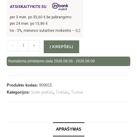
ATSISKAITYKITE SU
per
3
mėn. po
35,60
€ be pabrangimo
per 24 mėn. po
15,86
€
tis -
3
%, mėnesio sutarties mokestis –
0,35
%, BVKKMN –
26,78
%, bendra mokėt
-
+
Į KREPŠELĮ
Numatoma pristatymo data 2026.08.08 - 2026.08.09
Produkto kodas:
909915
Kategorijos:
Sodo prekės
,
Tinklas
,
Tvoros
APRAŠYMAS