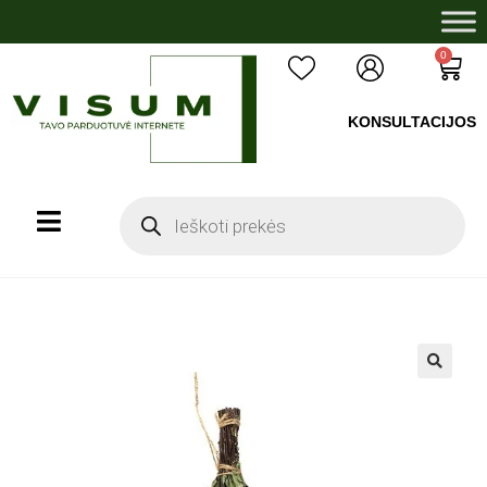
0
KONSULTACIJOS
+37060503008
🔍