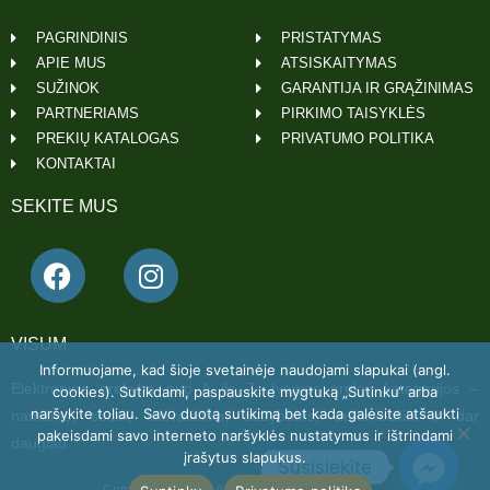
PAGRINDINIS
PRISTATYMAS
APIE MUS
ATSISKAITYMAS
SUŽINOK
GARANTIJA IR GRĄŽINIMAS
PARTNERIAMS
PIRKIMO TAISYKLĖS
PREKIŲ KATALOGAS
PRIVATUMO POLITIKA
KONTAKTAI
SEKITE MUS
VISUM
Informuojame, kad šioje svetainėje naudojami slapukai (angl.
Elektroninė prekyba nuo A iki Z. Įvairios prekių kategorijos –
cookies). Sutikdami, paspauskite mygtuką „Sutinku“ arba
naršykite toliau. Savo duotą sutikimą bet kada galėsite atšaukti
namams, sodui, laisvalaikiui, statyboms, automobiliui ir dar
pakeisdami savo interneto naršyklės nustatymus ir ištrindami
daugiau.
įrašytus slapukus.
Susisiekite