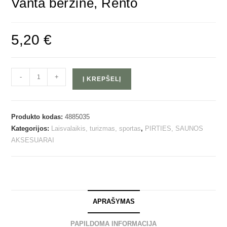
Vanta beržinė, Rento
5,20
€
-
+
Į KREPŠELĮ
Produkto kodas:
4885035
Kategorijos:
Laisvalaikis, turizmas, sportas
,
PIRTIES, SAUNOS
AKSESUARAI
APRAŠYMAS
PAPILDOMA INFORMACIJA