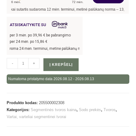
6
mėn.
72
mėn.
, kai sutartis sudaroma
12
mėn. terminui, metinė palūkanų norma –
13,90
%
, suta
ATSISKAITYKITE SU
per
3
mėn. po
39,96
€ be pabrangimo
per 24 mėn. po
15,86
€
udaroma 24 mėn. terminui, metinė palūkanų norma –
13,9
%, sutarties sudarymo mo
-
+
Į KREPŠELĮ
Numatoma pristatymo data 2026.08.12 - 2026.08.13
Produkto kodas:
205500002308
Kategorijos:
Segmentinės tvoros kaina
,
Sodo prekės
,
Tvoros
,
Vartai, varteliai segmentinei tvorai