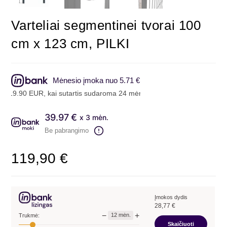
Varteliai segmentinei tvorai 100
cm x 123 cm, PILKI
Mėnesio įmoka nuo 5.71 €
19.90 EUR, kai sutartis sudaroma 24 mėn. terminui, metinė palūkanų 
39.97 €
x 3 mėn.
Be pabrangimo
119,90
€
Įmokos dydis
28,77
€
−
+
12
mėn.
Trukmė:
Skaičiuoti