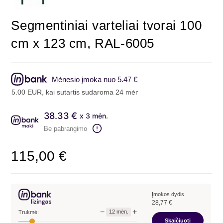
Segmentiniai varteliai tvorai 100
cm x 123 cm, RAL-6005
Mėnesio įmoka nuo 5.47 €
5.00 EUR, kai sutartis sudaroma 24 mėn. terminui, metinė palūkanų 
38.33 €
x 3 mėn.
Be pabrangimo
115,00
€
Įmokos dydis
28,77
€
−
+
12
mėn.
Trukmė:
Skaičiuoti