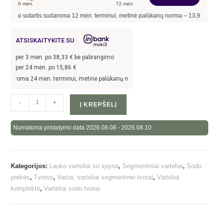
6
mėn.
72
mėn.
 kai sutartis sudaroma
12
mėn. terminui, metinė palūkanų norma –
13,90
%
, sutart
ATSISKAITYKITE SU
per
3
mėn. po
38,33
€ be pabrangimo
per 24 mėn. po
15,86
€
daroma 24 mėn. terminui, metinė palūkanų norma –
13,9
%, sutarties sudarymo mo
-
+
Į KREPŠELĮ
Numatoma pristatymo data 2026.08.08 - 2026.08.10
Kategorijos:
Lauko varteliai su spyna
,
Segmentiniai varteliai
,
Sodo
prekės
,
Tvoros
,
Vartai, varteliai segmentinei tvorai
,
Varteliai
komplekte
,
Varteliai sodo tvorai