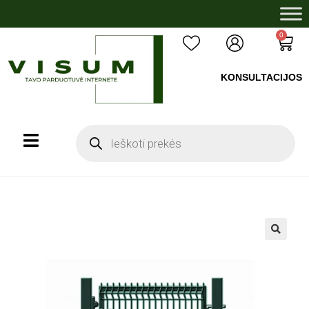
0
KONSULTACIJOS
+37060503008
🔍