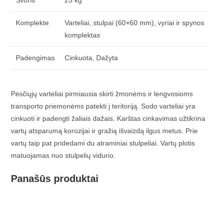
Svoris
25 kg
Komplekte
Varteliai, stulpai (60×60 mm), vyriai ir spynos
komplektas
Padengimas
Cinkuota, Dažyta
Pėsčiųjų varteliai pirmiausia skirti žmonėms ir lengvosioms
transporto priemonėms patekti į teritoriją. Sodo varteliai yra
cinkuoti ir padengti žaliais dažais. Karštas cinkavimas užtikrina
vartų atsparumą korozijai ir gražią išvaizdą ilgus metus. Prie
vartų taip pat pridedami du atraminiai stulpeliai. Vartų plotis
matuojamas nuo stulpelių vidurio.
Panašūs produktai