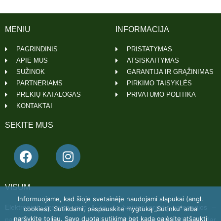
MENIU
INFORMACIJA
PAGRINDINIS
PRISTATYMAS
APIE MUS
ATSISKAITYMAS
SUŽINOK
GARANTIJA IR GRĄŽINIMAS
PARTNERIAMS
PIRKIMO TAISYKLĖS
PREKIŲ KATALOGAS
PRIVATUMO POLITIKA
KONTAKTAI
SEKITE MUS
VISUM
Informuojame, kad šioje svetainėje naudojami slapukai (angl.
Elektroninė prekyba nuo A iki Z. Įvairios prekių kategorijos –
cookies). Sutikdami, paspauskite mygtuką „Sutinku“ arba
naršykite toliau. Savo duotą sutikimą bet kada galėsite atšaukti
namams, sodui, laisvalaikiui, statyboms, automobiliui ir dar