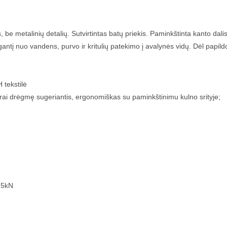
be metalinių detalių. Sutvirtintas batų priekis. Paminkštinta kanto dalis
ugantį nuo vandens, purvo ir kritulių patekimo į avalynės vidų. Dėl papi
 tekstilė
rai drėgmę sugeriantis, ergonomiškas su paminkštinimu kulno srityje;
15kN