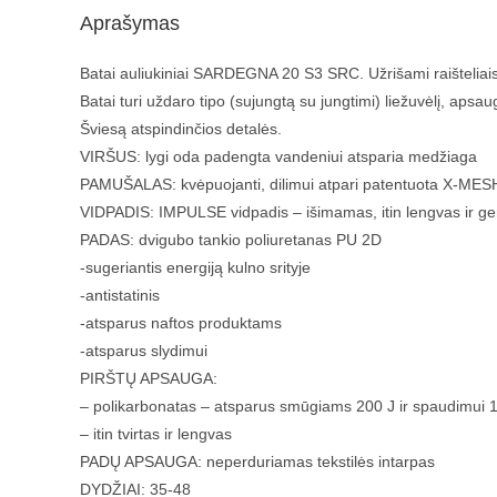
Aprašymas
Batai auliukiniai SARDEGNA 20 S3 SRC. Užrišami raišteliais, 
Batai turi uždaro tipo (sujungtą su jungtimi) liežuvėlį, apsa
Šviesą atspindinčios detalės.
VIRŠUS: lygi oda padengta vandeniui atsparia medžiaga
PAMUŠALAS: kvėpuojanti, dilimui atpari patentuota X-MESH
VIDPADIS: IMPULSE vidpadis – išimamas, itin lengvas ir ge
PADAS: dvigubo tankio poliuretanas PU 2D
-sugeriantis energiją kulno srityje
-antistatinis
-atsparus naftos produktams
-atsparus slydimui
PIRŠTŲ APSAUGA:
– polikarbonatas – atsparus smūgiams 200 J ir spaudimui 
– itin tvirtas ir lengvas
PADŲ APSAUGA: neperduriamas tekstilės intarpas
DYDŽIAI: 35-48