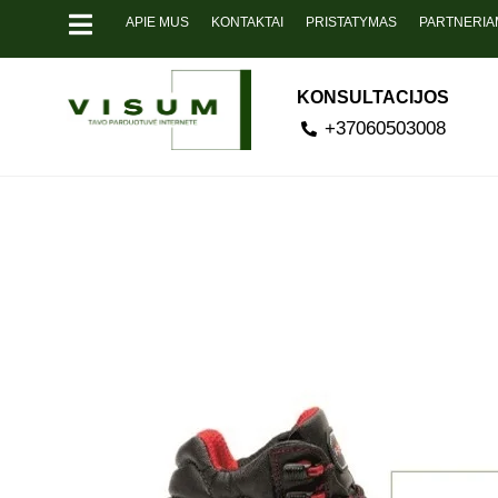
APIE MUS
KONTAKTAI
PRISTATYMAS
PARTNERIA
KONSULTACIJOS
+37060503008