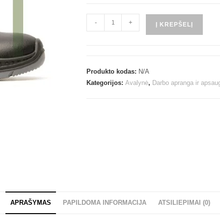
-
+
Į KREPŠELĮ
Produkto kodas:
N/A
Kategorijos:
Avalynė
,
Darbo apranga ir apsau
APRAŠYMAS
PAPILDOMA INFORMACIJA
ATSILIEPIMAI (0)