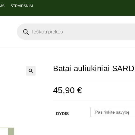
MS
STRAIPSNIAI
Batai auliukiniai SA
45,90
€
Pasirinkite savybę
DYDIS