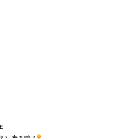
TE
cijos – skambinkite