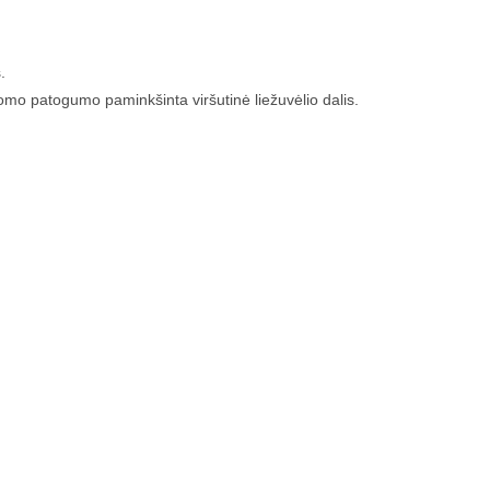
.
ldomo patogumo paminkšinta viršutinė liežuvėlio dalis.