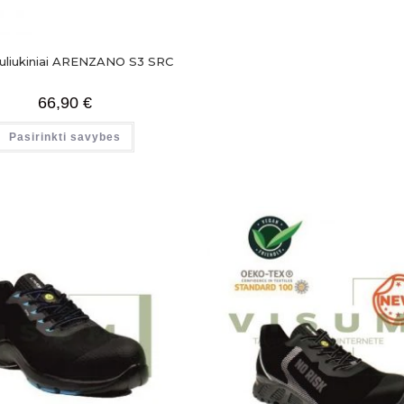
auliukiniai ARENZANO S3 SRC
66,90
€
Pasirinkti savybes