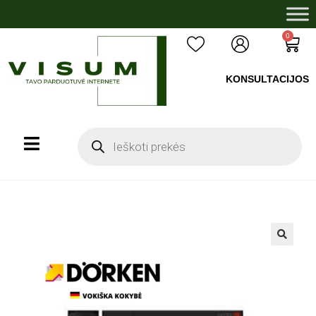
0
KONSULTACIJOS
+37060503008
🔍