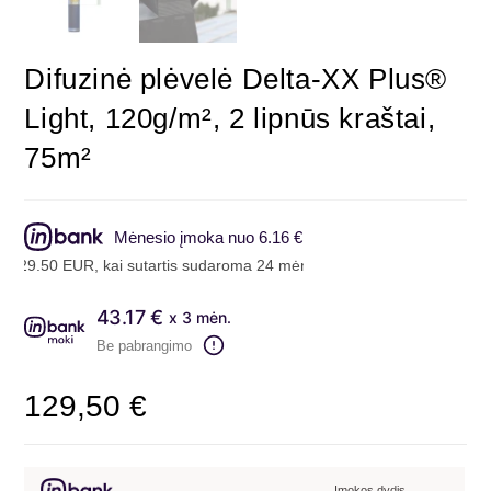
Difuzinė plėvelė Delta-XX Plus®
Light, 120g/m², 2 lipnūs kraštai,
75m²
Mėnesio įmoka nuo 6.16 €
EUR, kai sutartis sudaroma 24 mėn. terminui, metinė palūkanų norma
43.17 €
x 3 mėn.
Be pabrangimo
129,50
€
Įmokos dydis