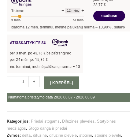
28,77
€
−
+
12
mėn.
Trukmė:
Skaičiuoti
6
mėn.
72
mėn.
daroma
12
mėn. terminui, metinė palūkanų norma –
13,90
%
, sutarties sudarymo mok
ATSISKAITYKITE SU
per
3
mėn. po
43,16
€ be pabrangimo
per 24 mėn. po
15,86
€
. terminui, metinė palūkanų norma –
13,9
%, sutarties sudarymo mokestis -
3
%, m
-
+
Į KREPŠELĮ
Numatoma pristatymo data 2026.08.07 - 2026.08.09
Kategorijos:
Priedai stogams
,
Difuzinės plėvelės
,
Statybinės
medžiagos
,
Stogo danga ir priedai
Žymos:
delta
,
difuzinė
,
difuzinė plėvelė
,
stoginė
,
stoginė plėvelė
,