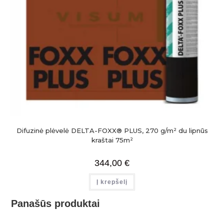
Difuzinė plėvelė DELTA-FOXX® PLUS, 270 g/m² du lipnūs
kraštai 75m²
344,00
€
Į krepšelį
Panašūs produktai