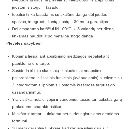
juostomis stogui ir fasadui.
Idealiai tinka fasadams su skalūno danga dėl juodos
spalvos, integruotų lipnių juostų ir 30 metų garantijos.
o
Dėl atsparumo karščiui iki 100
C iki 8 valandų per dieną
tinkamas naudoti ir po metaline stogo danga
Plėvelės savybės:
Klojama tiesiai ant apšiltinimo medžiagos nepaliekant
papildomo oro tarpo.
Susideda iš trijų sluoksnių: 2 sluoksniai neaustinio
polipropileno ir 1 vidinis funkcinis (kvėpuojantis) sluoksnis su
2 integruotomis lipniomis juostomis kraštuose tarpusavio
užsandarinimui.
Yra visiškai nelaidi vėjui ir vandeniui, tačiau turi aukštas garų
pralaidumo charakteristikas.
Minkšta ir tampri – tinkama net sudėtingiausioms detalėms
formuoti.
30 metų garantija funkcijai, kad plėvelė išleis garus ir