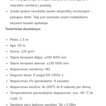
nepraleis vandens į pastatą.
Juoda spalva nesukelia saulės atspindžių montuojant –
patogiau dirbti. Taip pat nesimato esant nedideliems
tarpams fasado apdailoje.
Techniniai duomenys:
Plotis: 1,5 m
Ilgis: 50 m
Svoris: 120 g/m²
Stipris tempiant išilgai: ≥240 N/50 mm
Stipris tempiant skersai: ≥190 N/50 mm
Atsparumas vandeniui: W1
Degumo klasė: E pagal EN 13501-1
Atsparumas UV spinduliams: 8 savaitės
o
Atsparumas karščiui: iki 100
C iki 8 valandų per dieną
Temperatūrinis panaudojimo diapazonas: nuo -40 °C iki
+100 °C
Vandens garų laidumo savybės: Sd = 0.08m