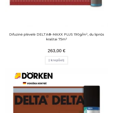
Difuzinė plėvelė DELTA®-MAXX PLUS 190g/m², du lipnūs
kraštai 75m²
263,00
€
Į krepšelį