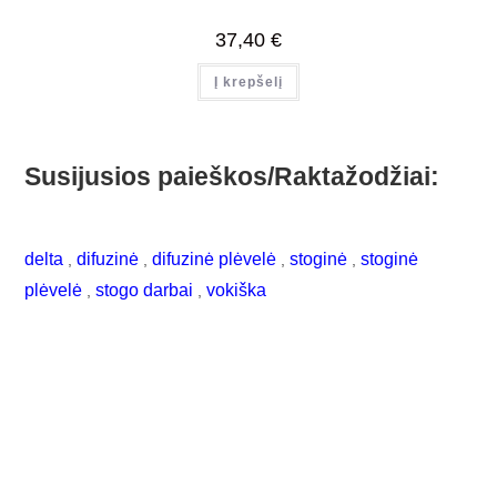
37,40
€
Į krepšelį
Susijusios paieškos/Raktažodžiai:
delta
difuzinė
difuzinė plėvelė
stoginė
stoginė
,
,
,
,
plėvelė
stogo darbai
vokiška
,
,