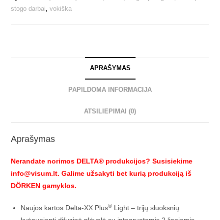
stogo darbai
,
vokiška
APRAŠYMAS
PAPILDOMA INFORMACIJA
ATSILIEPIMAI (0)
Aprašymas
Nerandate norimos DELTA® produkcijos? Susisiekime
info@visum.lt. Galime užsakyti bet kurią produkciją iš
DÖRKEN gamyklos.
®
Naujos kartos Delta-XX Plus
Light – trijų sluoksnių
kvėpuojanti difuzinė plėvelė su integruotomis 2 lipniomis