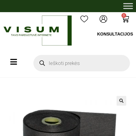
0
KONSULTACIJOS
+37060503008
🔍