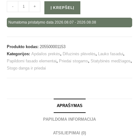
-
+
Į KREPŠELĮ
Numatoma pristatymo data 2026.08.07 - 2026.08.08
Produkto kodas:
205500001153
Kategorijos:
Apdailos prekės
,
Difuzinės plėvelės
,
Lauko fasadui
,
Papildomi fasado elementai
,
Priedai stogams
,
Statybinės medžiagos
,
Stogo danga ir priedai
APRAŠYMAS
PAPILDOMA INFORMACIJA
ATSILIEPIMAI (0)