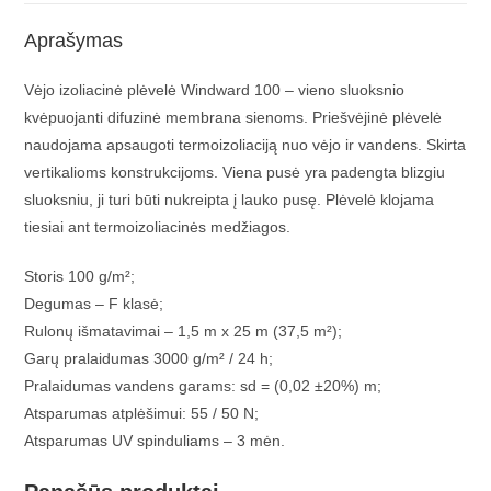
Aprašymas
Vėjo izoliacinė plėvelė Windward 100 – vieno sluoksnio
kvėpuojanti difuzinė membrana sienoms. Priešvėjinė plėvelė
naudojama apsaugoti termoizoliaciją nuo vėjo ir vandens. Skirta
vertikalioms konstrukcijoms. Viena pusė yra padengta blizgiu
sluoksniu, ji turi būti nukreipta į lauko pusę. Plėvelė klojama
tiesiai ant termoizoliacinės medžiagos.
Storis 100 g/m²;
Degumas – F klasė;
Rulonų išmatavimai – 1,5 m x 25 m (37,5 m²);
Garų pralaidumas 3000 g/m² / 24 h;
Pralaidumas vandens garams: sd = (0,02 ±20%) m;
Atsparumas atplėšimui: 55 / 50 N;
Atsparumas UV spinduliams – 3 mėn.