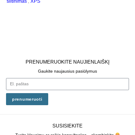
šiltinimas
XPS
,
PRENUMERUOKITE NAUJIENLAIŠKĮ
Gaukite naujausius pasiūlymus
prenumeruoti
SUSISIEKITE
Turite klausimų ar reikia konsultacijos – skambinkite