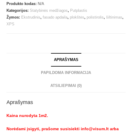
Produkto kodas:
N/A
Kategorijos:
Statybinės medžiagos
,
Putplastis
Žymos:
Ekstrudinis
,
fasado apdaila
,
plokštės
,
polistirolis
,
šiltinimas
,
XPS
APRAŠYMAS
PAPILDOMA INFORMACIJA
ATSILIEPIMAI (0)
Aprašymas
Kaina nurodyta 1m2.
Norėdami įsigyti, prašome susisiekti info@visum.lt arba