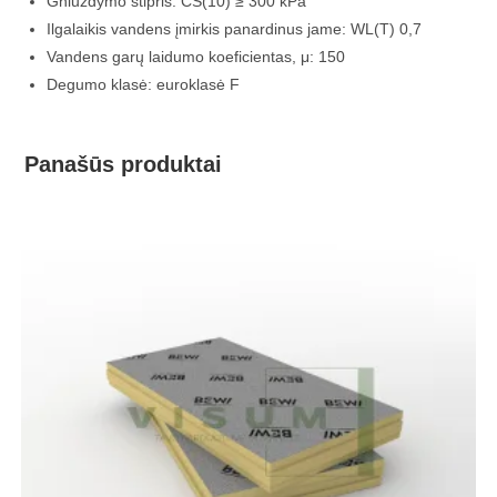
Gniuždymo stipris: CS(10) ≥ 300 kPa
Ilgalaikis vandens įmirkis panardinus jame: WL(T) 0,7
Vandens garų laidumo koeficientas, μ: 150
Degumo klasė: euroklasė F
Panašūs produktai