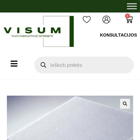
0
KONSULTACIJOS
+37060503008
🔍