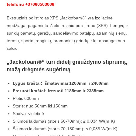
telefonu +37060503008
Ekstruzinis polistirolas XPS „Jackofoam®“ yra izoliacinė
medžiaga, pagaminta iš ekstruzinio polistireno (XPS). Lengvų ir
sunkių pamatų, garažų, sandėliavimo patalpų, atraminių sienų,
terasų, sporto įrenginių, pramoninių grindų ir kt. apsaugai nuo
šalčio
„Jackofoam®“ turi didelį gniuždymo stiprumą,
mažą drėgmės sugėrimą
Lygūs kraštai: išmatavimai 1200mm ir 2400mm
Frezuoti kraštai: frezuoti 1185mm ir 2385mm
Plotis 600mm
Storis: nuo 50mm iki 150mm
Spalva: violetinė
Šilumos laidumas (storis 50-70mm): ≤ 0,034 W/(m·K)
Šilumos laidumas (storis 70-150mm): ≤ 0,035 W/(m·K)