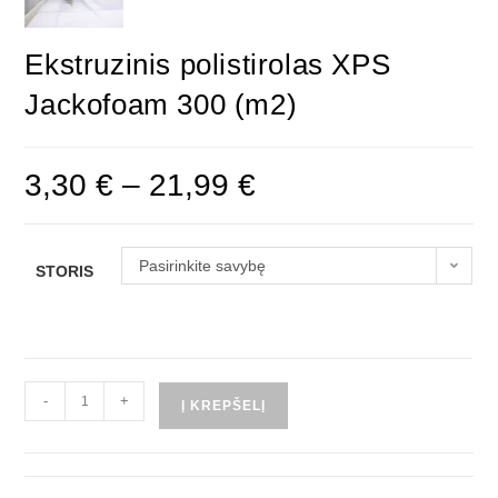
Ekstruzinis polistirolas XPS
Jackofoam 300 (m2)
3,30
€
–
21,99
€
Pasirinkite savybę
STORIS
-
+
Į KREPŠELĮ