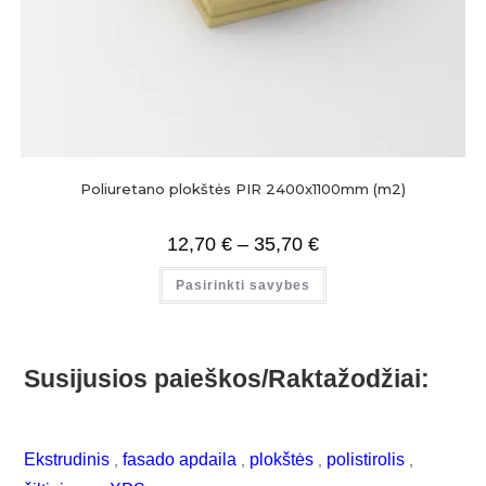
Poliuretano plokštės PIR 2400x1100mm (m2)
12,70
€
–
35,70
€
Pasirinkti savybes
Susijusios paieškos/Raktažodžiai:
Ekstrudinis
fasado apdaila
plokštės
polistirolis
,
,
,
,